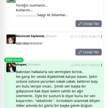
Yüreğin susmasın...
Kutlarım...
..................... Saygı ve Selamlar...
Cevap Yaz
Mürüvvet Söylemez,
@ezgim
11.7.2015 16:46:13
tebriklerrrrrrrrrr
Cevap Yaz
Etkili Yorum
shopen,
@shopen
28.6.2015 14:05:23
Bakırdan halkalarla söz vermişken birine..
Ne garip bir sevda diyebilmek kalıyor bazen. Şehir
üstüne üstüne yürürken sokak sokak, kaldırım başı
anı bulu veriyor insan.. Şimdi sen başka bir
gökyüzüne bak diyor kalem sahibi en ağır
sitemlerle.. Öyle bir sustum ki diyor bunu bir sen
başarırdın. ''vebalindir''. Sırılsıklam ıslanmak diliyen
ilikler aslında bir gönlü bir başka gönle düğüm