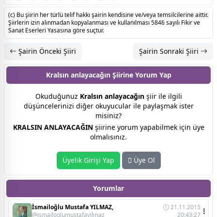
(c) Bu şiirin her türlü telif hakkı şairin kendisine ve/veya temsilcilerine aittir.
Şiirlerin izin alınmadan kopyalanması ve kullanılması 5846 sayılı Fikir ve
Sanat Eserleri Yasasına göre suçtur.
Şairin Önceki Şiiri
Şairin Sonraki Şiiri
Kralsın anlayacağın Şiirine
Yorum Yap
Okuduğunuz
Kralsın anlayacağın
şiir ile ilgili
düşüncelerinizi diğer okuyucular ile paylaşmak ister
misiniz?
KRALSIN ANLAYACAĞIN
şiirine yorum yapabilmek için üye
olmalısınız.
Üyelik Girişi Yap
Üye Ol
Yorumlar
İsmailoğlu Mustafa YILMAZ,
21.11.2015
@ismailoglumustafayilmaz
20:43:27