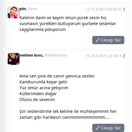
yön,
@yon
21.4.2015 02:59:07
Kalenin daim ve kayim olsun.yürek sesin hiç
susmasin yürekten kutluyorum gurbete selamlar
saygilarimla yoluyorum
Cevap Yaz
meltem kınıc,
@meltemkinic
20.4.2015 23:18:16
Ama sen yine de canın yanınca seslen
Kamburumla koşar gelir
Yüz ömür acına yetişirim
Küllerimden doğar
Ölünü de severim
Şiir seslendirme tek kelime ile muhteşemmm her
zaman gibi harikasın canımmmmmmmmm....
Cevap Yaz