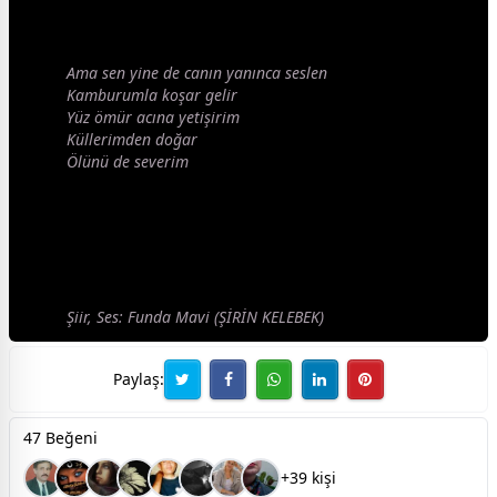
Ama sen yine de canın yanınca seslen
Kamburumla koşar gelir
Yüz ömür acına yetişirim
Küllerimden
doğa
r
Ölünü de severim
Şiir, Ses: Funda Mavi (ŞİRİN KELEBEK)
Paylaş:
47 Beğeni
+39 kişi