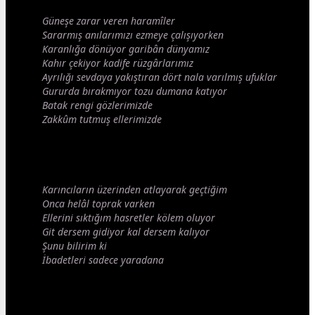
Güneşe zarar veren haramîler
Sararmış anılarımızı ezmeye çalışıyorken
Karanlığa dönüyor garibân
dünya
mız
Kahır çekiyor kadife rüzgârlarımız
Ayrılığı
sevda
ya yakıştıran dört nala varılmış ufuklar
Gururda bırakmıyor tozu dumana katıyor
Batak rengi gözlerimizde
Zakkûm tutmuş ellerimizde
Karıncıların üzerinden atlayarak geçtiğim
Onca helâl toprak varken
Ellerini sıktığım
hasret
ler kölem oluyor
Git dersem gidiyor kal dersem kalıyor
Şunu bilirim ki
İbadetleri sadece yaradana