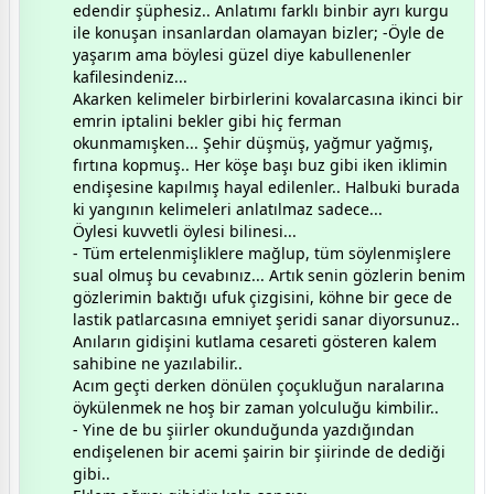
edendir şüphesiz.. Anlatımı farklı binbir ayrı kurgu
ile konuşan insanlardan olamayan bizler; -Öyle de
yaşarım ama böylesi güzel diye kabullenenler
kafilesindeniz...
Akarken kelimeler birbirlerini kovalarcasına ikinci bir
emrin iptalini bekler gibi hiç ferman
okunmamışken... Şehir düşmüş, yağmur yağmış,
fırtına kopmuş.. Her köşe başı buz gibi iken iklimin
endişesine kapılmış hayal edilenler.. Halbuki burada
ki yangının kelimeleri anlatılmaz sadece...
Öylesi kuvvetli öylesi bilinesi...
- Tüm ertelenmişliklere mağlup, tüm söylenmişlere
sual olmuş bu cevabınız... Artık senin gözlerin benim
gözlerimin baktığı ufuk çizgisini, köhne bir gece de
lastik patlarcasına emniyet şeridi sanar diyorsunuz..
Anıların gidişini kutlama cesareti gösteren kalem
sahibine ne yazılabilir..
Acım geçti derken dönülen çoçukluğun naralarına
öykülenmek ne hoş bir zaman yolculuğu kimbilir..
- Yine de bu şiirler okunduğunda yazdığından
endişelenen bir acemi şairin bir şiirinde de dediği
gibi..