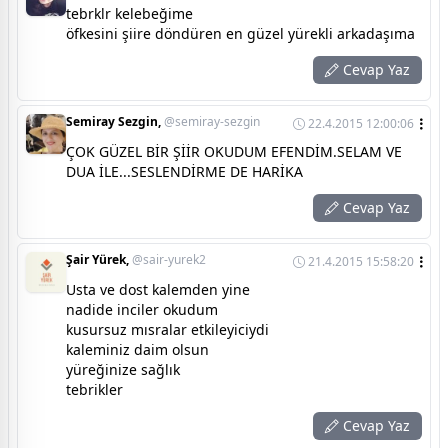
tebrklr kelebeğime
öfkesini şiire döndüren en güzel yürekli arkadaşıma
Cevap Yaz
Semiray Sezgin,
@semiray-sezgin
22.4.2015 12:00:06
ÇOK GÜZEL BİR ŞİİR OKUDUM EFENDİM.SELAM VE
DUA İLE...SESLENDİRME DE HARİKA
Cevap Yaz
Şair Yürek,
@sair-yurek2
21.4.2015 15:58:20
Usta ve dost kalemden yine
nadide inciler okudum
kusursuz mısralar etkileyiciydi
kaleminiz daim olsun
yüreğinize sağlık
tebrikler
Cevap Yaz