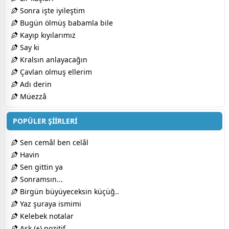
Sonra işte iyileştim
Bugün ölmüş babamla bile
Kayıp kıyılarımız
Say ki
Kralsın anlayacağın
Çavlan olmuş ellerim
Adı derin
Müezzâ
POPÜLER ŞİİRLERİ
Sen cemâl ben celâl
Havin
Sen gittin ya
Sonramsın...
Birgün büyüyeceksin küçüğ..
Yaz şuraya ismimi
Kelebek notalar
Aşk (+) pozitif