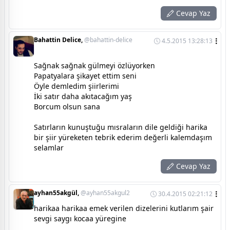
Cevap Yaz
Bahattin Delice,
@bahattin-delice
4.5.2015 13:28:13
Sağnak sağnak gülmeyi özlüyorken
Papatyalara şikayet ettim seni
Öyle demledim şiirlerimi
İki satır daha akıtacağım yaş
Borcum olsun sana
Satırların kunuştuğu mısraların dile geldiği harika
bir şiir yüreketen tebrik ederim değerli kalemdaşım
selamlar
Cevap Yaz
ayhan55akgül,
@ayhan55akgul2
30.4.2015 02:21:12
harikaa harikaa emek verilen dizelerini kutlarım şair
sevgi saygı kocaa yüregine