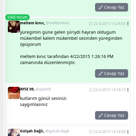
Cevap Yaz
Etkili Yorum
meltem kınıc,
@meltemkinic
22.4.2015 13:24:03
yüregimin güne gelen şiiriydi hayran oldugum
mükembel kalem mükembel sesinden yüreginden
öpüyorum
meltem kınıc tarafından 4/22/2015 1:26:16 PM
zamanında düzenlenmiştir.
Cevap Yaz
AYSE 09,
@ayse09
22.4.2015 13:19:15
kutlarım gönül sesinizi
saygımlasınız
Cevap Yaz
Gülşah Dağlı,
@gulsah-dagli
22.4.2015 13:14:58