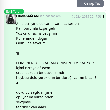
Cevap Yaz
Etkili Yorum
Funda SAĞLAM,
@fundasaglam
22.4.2015 20:17:56
Ama sen yine de canın yanınca seslen
Kamburumla koşar gelir
Yüz ömür acına yetişirim
Küllerimden doğar
Ölünü de severim
:((
ELİMİ NEREYE UZATSAM ORASI YETİM KALIYOR...
içimi nereye döksem
orası buzdan bir duvar şimdi
heybesi dolu yüreklerin bir durağı var mı ki can?
:(
dökülüp saçıldım yine...
öpüyorum yüreğinden
sevgimle
tebrıkler can adaş