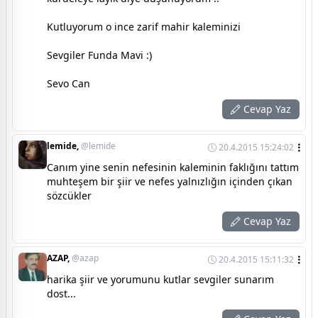
Kutluyorum o ince zarif mahir kaleminizi
Sevgiler Funda Mavi :)
Sevo Can
Cevap Yaz
lemide,
@lemide
20.4.2015 15:24:02
Canım yine senin nefesinin kaleminin faklığını tattım
muhteşem bir şiir ve nefes yalnızlığın içinden çıkan
sözcükler
Cevap Yaz
AZAP,
@azap
20.4.2015 15:11:32
harika şiir ve yorumunu kutlar sevgiler sunarım
dost...