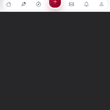
Türkiye'nin en büyük kültür sanat platformu
MENÜLER
Anasayfa
Keşfet
Şiirler
Hikayeler
Yazılar
İletiler
Forum
Nedir?
Ara
SİTE