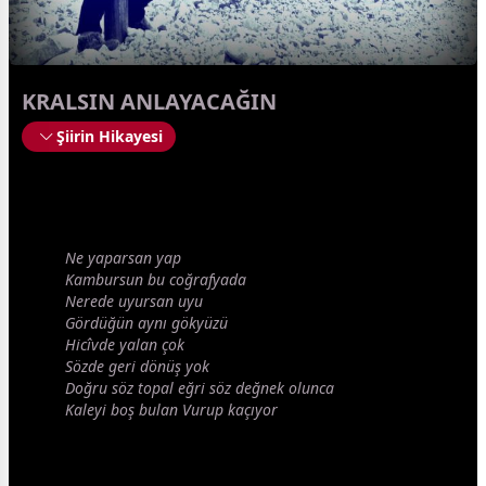
KRALSIN ANLAYACAĞIN
Şiirin Hikayesi
Ne yaparsan yap
Kambursun bu coğrafyada
Nerede uyursan uyu
Gördüğün aynı gökyüzü
Hicîvde
yalan
çok
Sözde geri dönüş yok
Doğru söz topal eğri söz değnek olunca
Kaleyi boş bulan Vurup kaçıyor