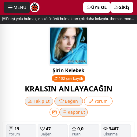
MENÜ
ÜYE OL
GİRİŞ
e menu
En iyi yolu bulmak, en kötüsünü bulmaktan çok daha kolaydır. thomas moore
Şirin Kelebek
102 şiiri kayıtlı
KRALSIN ANLAYACAĞIN
Takip Et
Beğen
Yorum
Rapor Et
19
47
0,0
3467
Yorum
Beğeni
Puan
Okunma