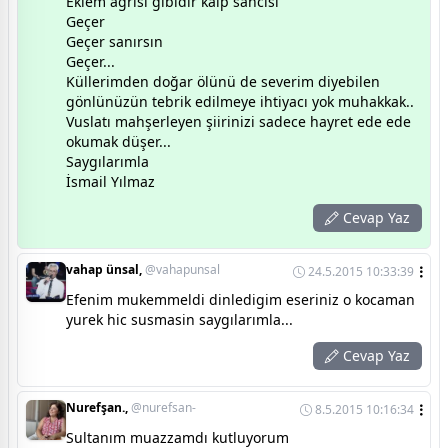
Eklem ağrısı gibidir kalp sancısı
Geçer
Geçer sanırsın
Geçer...
Küllerimden doğar ölünü de severim diyebilen
gönlünüzün tebrik edilmeye ihtiyacı yok muhakkak..
Vuslatı mahşerleyen şiirinizi sadece hayret ede ede
okumak düşer...
Saygılarımla
İsmail Yılmaz
Cevap Yaz
vahap ünsal,
@vahapunsal
24.5.2015 10:33:39
Efenim mukemmeldi dinledigim eseriniz o kocaman
yurek hic susmasin saygılarımla...
Cevap Yaz
Nurefşan.,
@nurefsan-
8.5.2015 10:16:34
Sultanım muazzamdı kutluyorum