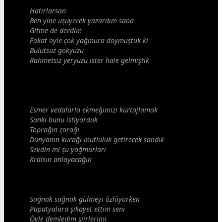
Hatırlarsan
Ben yine üşüyerek yazardım sana
Gitme de derdim
Fakat öyle çok
yağmur
a doymuştuk ki
Bulutsuz gökyüzü
Rahmetsiz yeryüzü ister hale gelmiştik
Esmer vedalarla ekmeğimizi kürtajlamak
Sanki bunu istiyorduk
Toprağın çorağı
Dünyanın kurağı mutluluk getirecek sandık
Sevdin mi şu
yağmur
ları
Kralsın anlayacağın
Sağnak sağnak
gül
meyi özlüyorken
Papatyalara şikayet ettim seni
Öyle demledim şiirlerimi