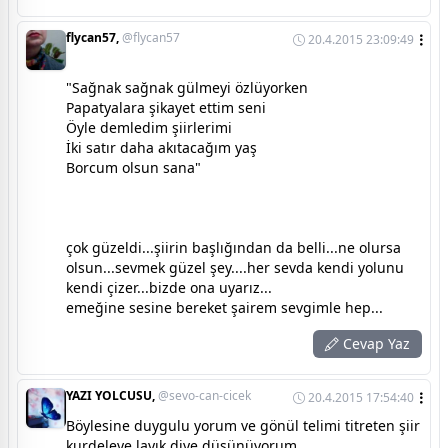
flycan57,
@flycan57
20.4.2015 23:09:49
"Sağnak sağnak gülmeyi özlüyorken
Papatyalara şikayet ettim seni
Öyle demledim şiirlerimi
İki satır daha akıtacağım yaş
Borcum olsun sana"
çok güzeldi...şiirin başlığından da belli...ne olursa
olsun...sevmek güzel şey....her sevda kendi yolunu
kendi çizer...bizde ona uyarız...
emeğine sesine bereket şairem sevgimle hep...
Cevap Yaz
YAZI YOLCUSU,
@sevo-can-cicek
20.4.2015 17:54:40
Böylesine duygulu yorum ve gönül telimi titreten şiir
kurdeleye layık diye düşünüyorum ..