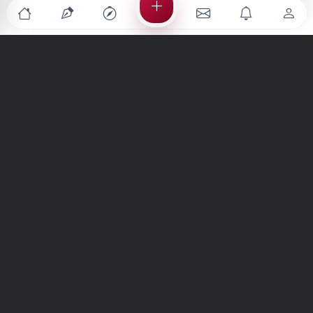
Türkiye'nin en büyük kültür sanat platformu
MENÜLER
Anasayfa
Keşfet
Şiirler
Hikayeler
Yazılar
İletiler
Forum
Nedir?
Ara
SİTE