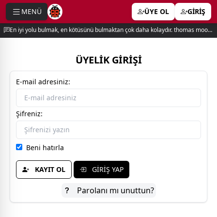
MENÜ
ÜYE OL
GİRİŞ
e menu
En iyi yolu bulmak, en kötüsünü bulmaktan çok daha kolaydır. thomas moore
ÜYELİK GİRİŞİ
E-mail adresiniz:
Şifreniz:
Beni hatırla
KAYIT OL
GİRİŞ YAP
Parolanı mı unuttun?