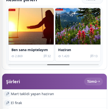
üm
Ben sana müptelayım
Haziran
İş
12
2.869
32
1.420
13
Şiirleri
Tümü
Mart taklidi yapan haziran
El firak