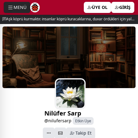
MENÜ
ÜYE OL
GİRİŞ
e menu
Aşk köprü kurmaktır. insanlar köprü kuracaklarına, duvar ördükleri için yalnız kalırlar. newton
Nilüfer Sarp
@nilufersarp
Etkin Üye
Takip Et