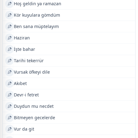
Hoş geldin ya ramazan
Kör kuyulara gömdüm
Ben sana müptelayım
Haziran
İşte bahar
Tarihi tekerrür
Vursak öfkeyi dile
Akıbet
Devr-i fetret
Duydun mu necdet
Bitmeyen gecelerde
Vur da git