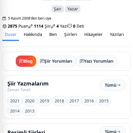
Şair
Yazar
5 Kasım 2008'den beri üye
2875
Puan
1114
Şiir
4
Yazı
0
İleti
Duvar
Hakkında
Ben
Şiirleri
Hikayeler
Yazıları
İ
Blog
Şiir Yorumları
Yazı Yorumları
Şiir Yazmalarım
Tümü
Zaman Tüneli
2021
2020
2019
2018
2017
2016
2015
2014
2013
Resimli Şiirleri
Tümü