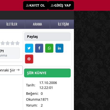
KAYIT OL
GİRİŞ YAP
İLETİLER
ARAMA
İLETİŞİM
Paylaş
71
unma
nraki Şiir
ŞİİR KÜNYE
17.10.2006
Tarih:
12:22:01
Beğeni:
0
Okunma:
1871
Yorum:
2