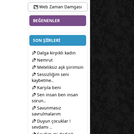
Web Zaman Damgası
BEĞENENLER
SON ŞİİRLERİ
Dalga kirpikli kadın
Nemrut
Meteliksiz aşk şiirimsin
Sessizliğim seni
kaybetme..
Karşıla beni
Sen insan ben insan
sorun..
Savunmasız
savrulmalarım
Duyun çocuklar !
sevdamı ..