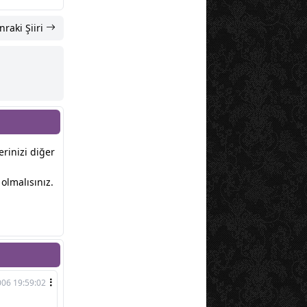
nraki Şiiri
lerinizi diğer
olmalısınız.
06 19:59:02