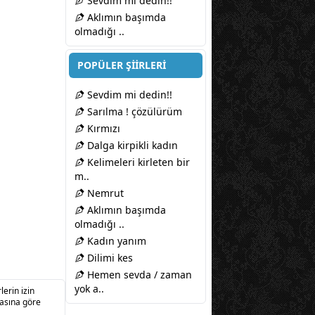
Sevdim mi dedin!!
Aklımın başımda
olmadığı ..
POPÜLER ŞİİRLERİ
Sevdim mi dedin!!
Sarılma ! çözülürüm
Kırmızı
Dalga kirpikli kadın
Kelimeleri kirleten bir
m..
Nemrut
Aklımın başımda
olmadığı ..
Kadın yanım
Dilimi kes
Hemen sevda / zaman
yok a..
lerin izin
sasına göre