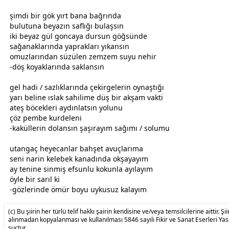
şimdi bir gök yırt bana bağrında
bulut
una
beyaz
ın saflığı bulaşsın
iki
beyaz
gül
goncaya dursun göğsünde
sağanaklarında yaprakları yıkansın
omuzlarından süzülen zemzem suyu nehir
-döş koyaklarında saklansın
gel hadi / sazlıklarında çekirgelerin oynaştığı
yarı beline ıslak sahilime düş bir akşam vakti
ateş böcekleri aydınlatsın yolunu
çöz pembe kurdeleni
-kaküllerin dolansın şaşırayım sağımı / solumu
utangaç heyecanlar bahşet avuçlarıma
seni narin kelebek kanadında okşayayım
ay tenine sinmiş efsunlu kokunla ayılayım
öyle bir sarıl ki
-gözlerinde ömür boyu
uyku
suz kalayım
(c) Bu şiirin her türlü telif hakkı şairin kendisine ve/veya temsilcilerine aittir. Şiir
alınmadan kopyalanması ve kullanılması 5846 sayılı Fikir ve Sanat Eserleri Ya
suçtur.