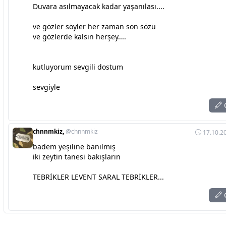
Duvara asılmayacak kadar yaşanılası....
ve gözler söyler her zaman son sözü
ve gözlerde kalsın herşey....
kutluyorum sevgili dostum
sevgiyle
C
chnnmkiz,
@chnnmkiz
17.10.20
badem yeşiline banılmış
iki zeytin tanesi bakışların
TEBRİKLER LEVENT SARAL TEBRİKLER...
C