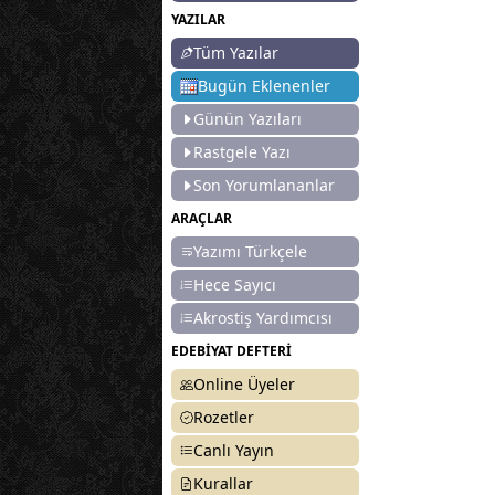
YAZILAR
Tüm Yazılar
Bugün Eklenenler
Günün Yazıları
Rastgele Yazı
Son Yorumlananlar
ARAÇLAR
Yazımı Türkçele
Hece Sayıcı
Akrostiş Yardımcısı
EDEBİYAT DEFTERİ
Online Üyeler
Rozetler
Canlı Yayın
Kurallar