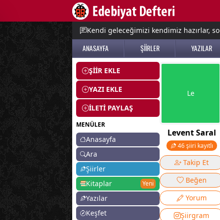
e menu
Kendi geleceğimizi kendimiz hazırlar, so
ANASAYFA
ŞİİRLER
YAZILAR
ŞİİR EKLE
YAZI EKLE
Le
İLETİ PAYLAŞ
MENÜLER
Levent Saral
Anasayfa
46 şiiri kayıtlı
Ara
Takip Et
Şiirler
Beğen
Kitaplar
Yeni
Yorum
Yazılar
Keşfet
Şiirgram