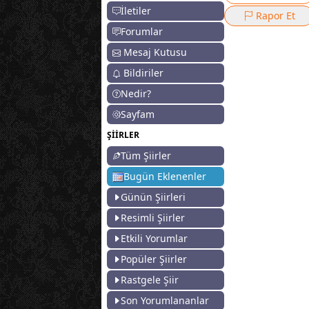
İletiler
Rapor Et
Forumlar
Mesaj Kutusu
Bildiriler
Nedir?
Sayfam
ŞİİRLER
Tüm Şiirler
Bugün Eklenenler
Günün Şiirleri
Resimli Şiirler
Etkili Yorumlar
Popüler Şiirler
Rastgele Şiir
Son Yorumlananlar