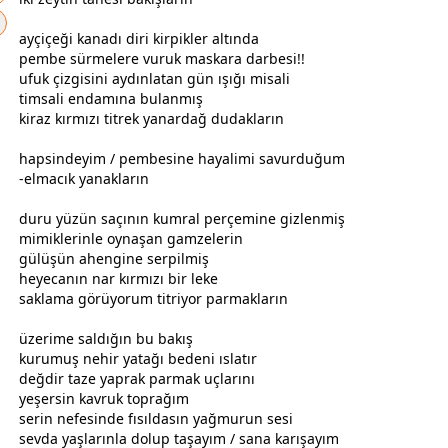
ayçiçeği kanadı diri kirpikler altında
pembe sürmelere vuruk maskara darbesi!!
ufuk çizgisini aydınlatan gün ışığı misali
timsali endamına bulanmış
kiraz
kırmızı
titrek yanardağ dudakların
hapsindeyim / pembesine hayalimi savurduğum
-elmacık yanakların
duru yüzün saçının kumral perçemine gizlenmiş
mimiklerinle oynaşan gamzelerin
gül
üşün ahengine serpilmiş
heyecanın nar
kırmızı
bir leke
saklama görüyorum titriyor parmakların
üzerime saldığın bu bakış
kurumuş nehir yatağı bedeni ıslatır
değdir taze yaprak parmak uçlarını
yeşersin kavruk toprağım
serin nefesinde fısıldasın
yağmur
un sesi
sevda
yaşlarınla dolup taşayım / sana karışayım