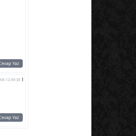
evap Yaz
06 12:49:38
evap Yaz