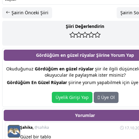
Şairin Önceki Şiiri
Şairin So
Şiiri Değerlendirin
Gördüğüm en güzel rüyalar Şiirine
Yorum Yap
Okuduğunuz
Gördüğüm en güzel rüyalar
şiir ile ilgili düşünce
okuyucular ile paylaşmak ister misiniz?
Gördüğüm En Güzel Rüyalar
şiirine yorum yapabilmek için üye 
Üyelik Girişi Yap
Üye Ol
Yorumlar
Şahika,
@sahika
17.10.20
Güzel bir tablo