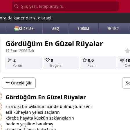
nra da kader deriz. disraeli
KİTAPLAR
AKIŞ
FORUM
NEDİR?
Gördüğüm En Güzel Rüyalar
17 Ekim 2006 Salı
2
0
0,0
18
Yorum
Beğeni
Puan
Ok
Önceki Şiir
So
Gördüğüm En Güzel Rüyalar
sıra dışı bir öykünün içinde bulmuştum seni
asil küheylan yelesi saçların
körebe hayata küskün saklanışların
badem
yeşil
ine banılmış
iki zeytin tanesi bakışların