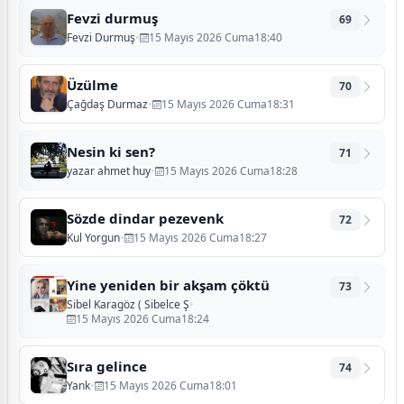
Fevzi durmuş
69
Fevzi Durmuş
•
15 Mayıs 2026 Cuma18:40
Üzülme
70
Çağdaş Durmaz
•
15 Mayıs 2026 Cuma18:31
Nesin ki sen?
71
yazar ahmet huy
•
15 Mayıs 2026 Cuma18:28
Sözde dindar pezevenk
72
Kul Yorgun
•
15 Mayıs 2026 Cuma18:27
Yine yeniden bir akşam çöktü
73
Sibel Karagöz ( Sibelce Ş
•
15 Mayıs 2026 Cuma18:24
Sıra gelince
74
Yank
•
15 Mayıs 2026 Cuma18:01