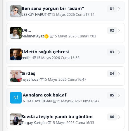
Ben sana yorgun bir "adam"
81
LESKÜY NARUT
•
15 Mayıs 2026 Cuma17:14
De…
82
Mehmet Ayaz
•
15 Mayıs 2026 Cuma17:03
Uzletin soğuk çehresi
83
redfer
•
15 Mayıs 2026 Cuma16:53
Sırdaş
84
nejat hoca
•
15 Mayıs 2026 Cuma16:47
Aynalara çok bak.af
85
Nİ
NİHAT. AYDOGAN
•
15 Mayıs 2026 Cuma16:47
Sevdâ ateşiyle yandı bu gönlüm
86
Turgay Kurtgün
•
15 Mayıs 2026 Cuma16:33