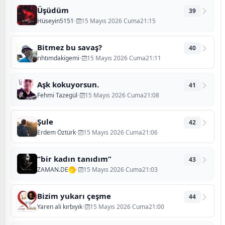
Üşüdüm
39
Hüseyin5151
•
15 Mayıs 2026 Cuma21:15
Bitmez bu savaş?
40
rıhtımdakigemi
•
15 Mayıs 2026 Cuma21:11
Aşk kokuyorsun.
41
Fehmi Tazegül
•
15 Mayıs 2026 Cuma21:08
Şule
42
Erdem Öztürk
•
15 Mayıs 2026 Cuma21:06
“bir kadın tanıdım”
43
ZAMAN.DE
•
15 Mayıs 2026 Cuma21:03
Bizim yukarı çeşme
44
Yaren ali kırbıyık
•
15 Mayıs 2026 Cuma21:00