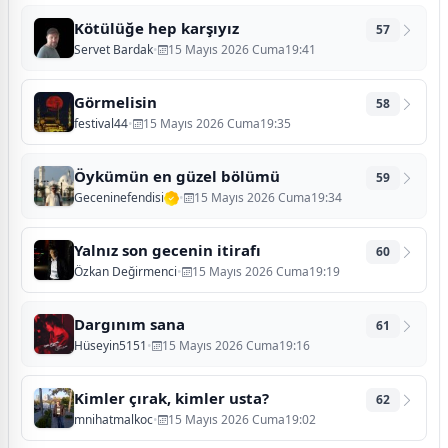
Kötülüğe hep karşıyız
57
Servet Bardak
•
15 Mayıs 2026 Cuma19:41
Görmelisin
58
festival44
•
15 Mayıs 2026 Cuma19:35
Öykümün en güzel bölümü
59
Geceninefendisi
•
15 Mayıs 2026 Cuma19:34
Yalnız son gecenin itirafı
60
Özkan Değirmenci
•
15 Mayıs 2026 Cuma19:19
Dargınım sana
61
Hüseyin5151
•
15 Mayıs 2026 Cuma19:16
Kimler çırak, kimler usta?
62
mnihatmalkoc
•
15 Mayıs 2026 Cuma19:02