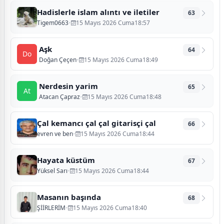
Hadislerle islam alıntı ve iletiler
63
Tigem0663
•
15 Mayıs 2026 Cuma18:57
Aşk
64
Do
Doğan Çeçen
•
15 Mayıs 2026 Cuma18:49
Nerdesin yarim
65
At
Atacan Çapraz
•
15 Mayıs 2026 Cuma18:48
Çal kemancı çal çal gitarisçi çal
66
evren ve ben
•
15 Mayıs 2026 Cuma18:44
Hayata küstüm
67
Yüksel Sarı
•
15 Mayıs 2026 Cuma18:44
Masanın başında
68
ŞİİRLERİM
•
15 Mayıs 2026 Cuma18:40