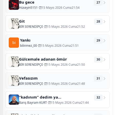
Bu gece
27
Hüseyin5151
•
15 Mayıs 2026 Cuma21:54
Git
28
BİR SERENDİPÇE
•
15 Mayıs 2026 Cuma21:52
Yankı
29
bi
bilinmez_00
•
15 Mayıs 2026 Cuma21:51
Gülcemale adanan ömür
30
BİR SERENDİPÇE
•
15 Mayıs 2026 Cuma21:50
Vefasızım
31
BİR SERENDİPÇE
•
15 Mayıs 2026 Cuma21:48
“kadınım” dedim ya…
32
Barış Bayram KURT
•
15 Mayıs 2026 Cuma21:44