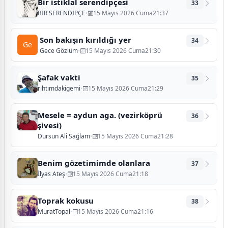
Bir istiklal serendipçesi
33
BİR SERENDİPÇE
•
15 Mayıs 2026 Cuma21:37
Son bakışın kırıldığı yer
34
Ge
Gece Gözlüm
•
15 Mayıs 2026 Cuma21:30
Şafak vakti
35
rıhtımdakigemi
•
15 Mayıs 2026 Cuma21:29
Mesele = aydun aga. (vezirköprü
36
şivesi)
Dursun Ali Sağlam
•
15 Mayıs 2026 Cuma21:28
Benim gözetimimde olanlara
37
İlyas Ateş
•
15 Mayıs 2026 Cuma21:18
Toprak kokusu
38
MuratTopal
•
15 Mayıs 2026 Cuma21:16