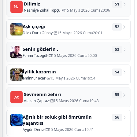
Dilimiz
51
Na
Nazmiye Zuhal Topçu
•
15 Mayıs 2026 Cuma20:06
Aşk çiçeği
52
Dilek Duru Günay
•
15 Mayıs 2026 Cuma20:01
Senin gözlerin .
53
Fehmi Tazegül
•
15 Mayıs 2026 Cuma20:00
İyilik kazansın
54
eminnur acar
•
15 Mayıs 2026 Cuma19:54
Sevmenin zehiri
55
At
Atacan Çapraz
•
15 Mayıs 2026 Cuma19:43
Ağrılı bir soluk gibi ömrümün
56
yaşantısı
Aygün Deniz
•
15 Mayıs 2026 Cuma19:41