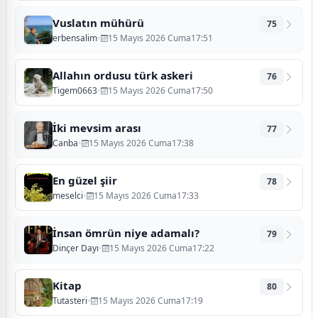
Vuslatın mühürü
75
erbensalim
•
15 Mayıs 2026 Cuma17:51
Allahın ordusu türk askeri
76
Tigem0663
•
15 Mayıs 2026 Cuma17:50
İki mevsim arası
77
Canba
•
15 Mayıs 2026 Cuma17:38
En güzel şiir
78
meselci
•
15 Mayıs 2026 Cuma17:33
İnsan ömrün niye adamalı?
79
Dinçer Dayı
•
15 Mayıs 2026 Cuma17:22
Kitap
80
Tutasteri
•
15 Mayıs 2026 Cuma17:19