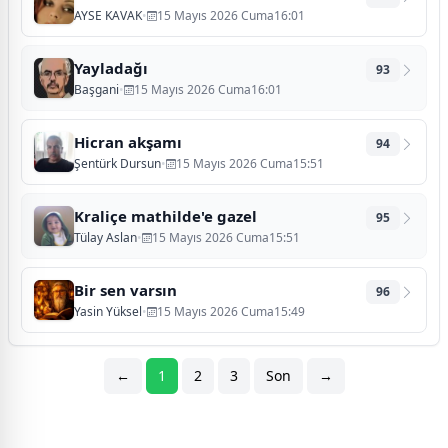
AYSE KAVAK
•
15 Mayıs 2026 Cuma16:01
Yayladağı
93
Başgani
•
15 Mayıs 2026 Cuma16:01
Hicran akşamı
94
Şentürk Dursun
•
15 Mayıs 2026 Cuma15:51
Kraliçe mathilde'e gazel
95
Tülay Aslan
•
15 Mayıs 2026 Cuma15:51
Bir sen varsın
96
Yasin Yüksel
•
15 Mayıs 2026 Cuma15:49
←
1
2
3
Son
→