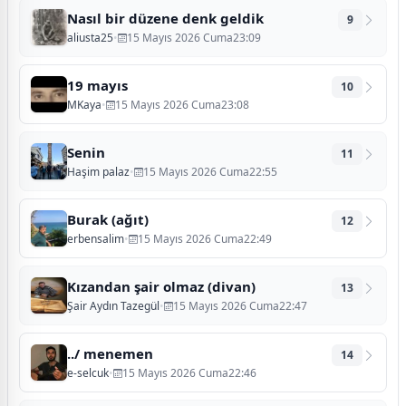
Nasıl bir düzene denk geldik
9
aliusta25
•
15 Mayıs 2026 Cuma23:09
19 mayıs
10
MKaya
•
15 Mayıs 2026 Cuma23:08
Senin
11
Haşim palaz
•
15 Mayıs 2026 Cuma22:55
Burak (ağıt)
12
erbensalim
•
15 Mayıs 2026 Cuma22:49
Kızandan şair olmaz (divan)
13
Şair Aydın Tazegül
•
15 Mayıs 2026 Cuma22:47
../ menemen
14
e-selcuk
•
15 Mayıs 2026 Cuma22:46