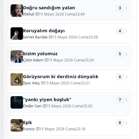
Doğru sandığım yalan
3
XNihal
•
15 Mayıs 2026 Cuma23:49
Koruyalım doğayı
4
Servet Bardak
•
15 Mayıs 2026 Cuma23:38
​bizim yolumuz
5
Çetin Adam
•
15 Mayıs 2026 Cuma23:24
Görüyorum ki derdiniz dünyalık
6
İlyas Ateş
•
15 Mayıs 2026 Cuma23:21
“yankı yiyen boşluk”
7
Önder Sari
•
15 Mayıs 2026 Cuma23:20
Eşik
8
fransız
•
15 Mayıs 2026 Cuma23:18