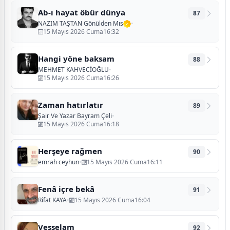
Ab-ı hayat öbür dünya
87
NAZIM TAŞTAN Gönülden Mıs
•
15 Mayıs 2026 Cuma16:32
Hangi yöne baksam
88
MEHMET KAHVECİOĞLU
•
15 Mayıs 2026 Cuma16:26
Zaman hatırlatır
89
Şair Ve Yazar Bayram Çeli
•
15 Mayıs 2026 Cuma16:18
Herşeye rağmen
90
emrah ceyhun
•
15 Mayıs 2026 Cuma16:11
Fenâ içre bekâ
91
Rifat KAYA
•
15 Mayıs 2026 Cuma16:04
Vesselam
92