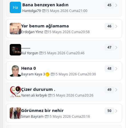
Bana benzeyen kadın
45
Ha
Hantolga79
•
15 Mayıs 2026 Cuma21:00
Yar benum ağlamama
46
Erdoğan Ylmz
•
15 Mayıs 2026 Cuma20:58
........
47
Kul Yorgun
•
15 Mayıs 2026 Cuma20:46
Hena 0
48
Bayram Kaya 3
•
15 Mayıs 2026 Cuma20:30
Çizer dururum .
49
Yaren ali kırbıyık
•
15 Mayıs 2026 Cuma20:26
Görünmez bir nehir
50
Sinan Bayram
•
15 Mayıs 2026 Cuma20:16