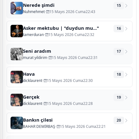
Nerede şimdi
15
Nuhmehmet
•
15 Mayıs 2026 Cuma22:43
Asker mektubu | "duydun mu..."
16
tamerduran
•
15 Mayıs 2026 Cuma22:32
Seni aradım
17
murat yildirim
•
15 Mayıs 2026 Cuma22:31
Hava
18
dicklaurent
•
15 Mayıs 2026 Cuma22:30
Gerçek
19
dicklaurent
•
15 Mayıs 2026 Cuma22:28
Bankın çilesi
20
BAHAR DEMİRBAŞ
•
15 Mayıs 2026 Cuma22:21