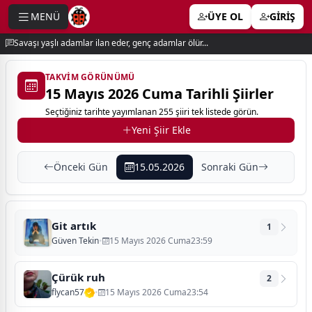
MENÜ
ÜYE OL
GİRİŞ
e menu
Savaşı yaşlı adamlar ilan eder, genç adamlar ölür...
TAKVIM GÖRÜNÜMÜ
15 Mayıs 2026 Cuma Tarihli Şiirler
Seçtiğiniz tarihte yayımlanan 255 şiiri tek listede görün.
Yeni Şiir Ekle
Önceki Gün
15.05.2026
Sonraki Gün
Git artık
1
Güven Tekin
•
15 Mayıs 2026 Cuma23:59
Çürük ruh
2
flycan57
•
15 Mayıs 2026 Cuma23:54