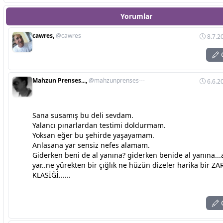
Yorumlar
cawres,
@cawres
8.7.2
C
Mahzun Prenses...,
@mahzunprenses---
6.6.2
Sana susamış bu deli sevdam.
Yalancı pınarlardan testimi doldurmam.
Yoksan eğer bu şehirde yaşayamam.
Anlasana yar sensiz nefes alamam.
Giderken beni de al yanına? giderken benide al yanına..
yar..ne yürekten bir çığlık ne hüzün dizeler harika bir Z
KLASİĞİ......
C