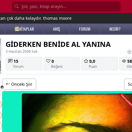
tan çok daha kolaydır. thomas moore
KİTAPLAR
AKIŞ
FORUM
NEDİR?
GİDERKEN BENİDE AL YANINA
3 Haziran 2008 Salı
15
0
0,0
58
Yorum
Beğeni
Puan
Ok
Önceki Şiir
So
an