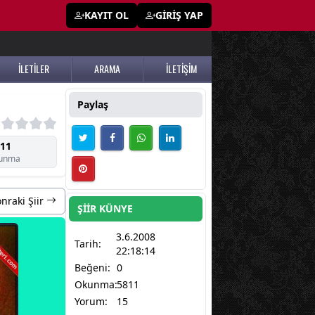
KAYIT OL
GİRİŞ YAP
İLETİLER
ARAMA
İLETİŞİM
Paylaş
11
unma
nraki Şiir
ŞİİR KÜNYE
3.6.2008
Tarih:
22:18:14
Beğeni:
0
Okunma:
5811
Yorum:
15