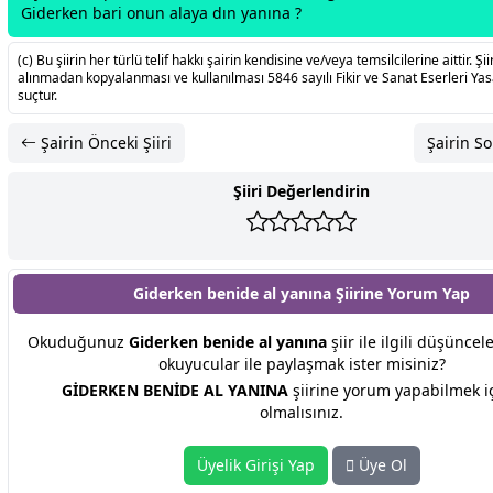
Giderken bari onun alaya dın yanına ?
(c) Bu şiirin her türlü telif hakkı şairin kendisine ve/veya temsilcilerine aittir. Şiir
alınmadan kopyalanması ve kullanılması 5846 sayılı Fikir ve Sanat Eserleri Ya
suçtur.
Şairin Önceki Şiiri
Şairin So
Şiiri Değerlendirin
Giderken benide al yanına Şiirine
Yorum Yap
Okuduğunuz
Giderken benide al yanına
şiir ile ilgili düşüncel
okuyucular ile paylaşmak ister misiniz?
GİDERKEN BENİDE AL YANINA
şiirine yorum yapabilmek i
olmalısınız.
Üyelik Girişi Yap
Üye Ol