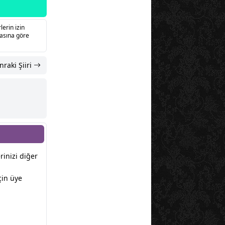
lerin izin
sasına göre
nraki Şiiri
erinizi diğer
çin üye