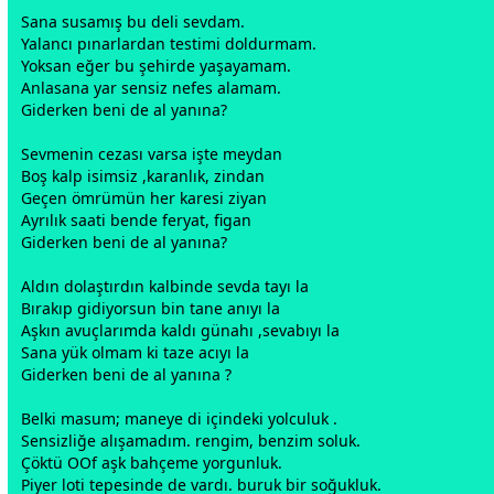
Sana susamış bu deli
sevda
m.
Yalancı pınarlardan testimi doldurmam.
Yoksan eğer bu şehirde yaşayamam.
Anlasana yar sensiz nefes alamam.
Giderken beni de al yanına?
Sevmenin cezası varsa işte meydan
Boş kalp isimsiz ,karanlık, zindan
Geçen ömrümün her karesi ziyan
Ayrılık saati bende feryat, figan
Giderken beni de al yanına?
Aldın dolaştırdın kalbinde
sevda
tayı la
Bırakıp gidiyorsun bin tane anıyı la
Aşkın avuçlarımda kaldı günahı ,sevabıyı la
Sana yük olmam ki taze acıyı la
Giderken beni de al yanına ?
Belki masum; maneye di içindeki yolculuk .
Sensizliğe alışamadım. rengim, benzim soluk.
Çöktü OOf
aşk
bahçeme yorgunluk.
Piyer loti tepesinde de vardı. buruk bir soğukluk.