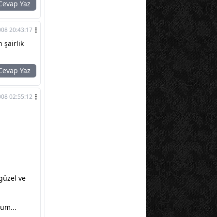
evap Yaz
008 20:43:17
 şairlik
evap Yaz
008 02:55:12
güzel ve
rum...