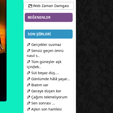
Web Zaman Damgası
BEĞENENLER
SON ŞİİRLERİ
Gerçekler susmaz
Sensiz geçen ömrü
nasıl s..
Tüm güneşler aşk
için(tek..
Süt beyaz düş....
Gönlümde hâlâ yaşar...
Biatım var
Geceye düşen kor
Çağımı tekmeliyorum
Sen sonrası ...
Aşkın son hamlesi