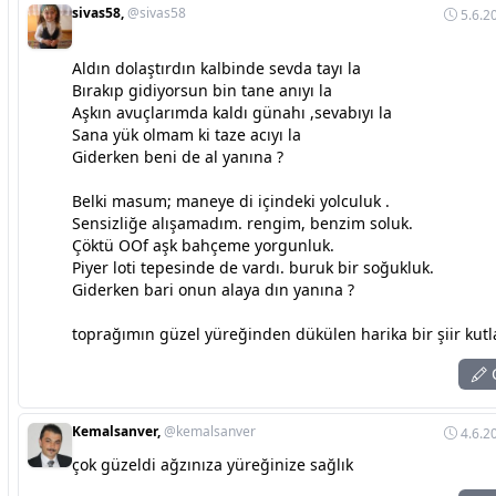
sivas58,
@sivas58
5.6.2
Aldın dolaştırdın kalbinde sevda tayı la
Bırakıp gidiyorsun bin tane anıyı la
Aşkın avuçlarımda kaldı günahı ,sevabıyı la
Sana yük olmam ki taze acıyı la
Giderken beni de al yanına ?
Belki masum; maneye di içindeki yolculuk .
Sensizliğe alışamadım. rengim, benzim soluk.
Çöktü OOf aşk bahçeme yorgunluk.
Piyer loti tepesinde de vardı. buruk bir soğukluk.
Giderken bari onun alaya dın yanına ?
toprağımın güzel yüreğinden dükülen harika bir şiir kut
C
Kemalsanver,
@kemalsanver
4.6.2
çok güzeldi ağzınıza yüreğinize sağlık