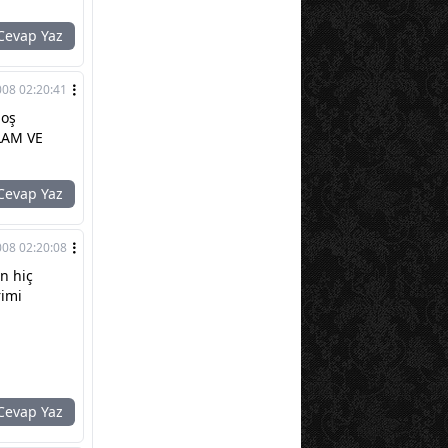
evap Yaz
008 02:20:41
hoş
ELAM VE
evap Yaz
008 02:20:08
n hiç
rimi
evap Yaz