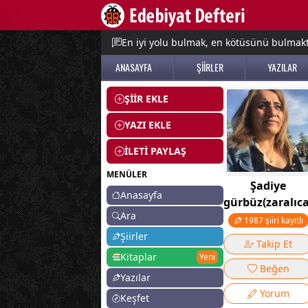
e menu
En iyi yolu bulmak, en kötüsünü bulmak
ANASAYFA
ŞİİRLER
YAZILAR
ŞİİR EKLE
YAZI EKLE
İLETİ PAYLAŞ
MENÜLER
Şadiye
Anasayfa
gürbüz(zaralıc
Ara
1987 şiiri kayıtlı
Şiirler
Takip Et
Kitaplar
Yeni
Beğen
Yazılar
Yorum
Keşfet