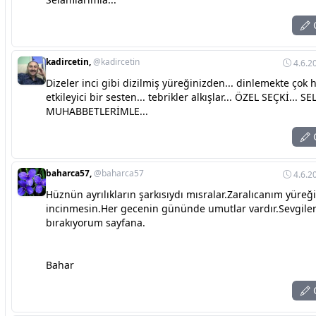
C
kadircetin,
@kadircetin
4.6.2
Dizeler inci gibi dizilmiş yüreğinizden... dinlemekte çok 
etkileyici bir sesten... tebrikler alkışlar... ÖZEL SEÇKİ... S
MUHABBETLERİMLE...
C
baharca57,
@baharca57
4.6.2
Hüznün ayrılıkların şarkısıydı mısralar.Zaralıcanım yüreği
incinmesin.Her gecenin gününde umutlar vardır.Sevgile
bırakıyorum sayfana.
Bahar
C