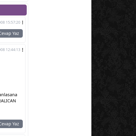
008 15:57:20
evap Yaz
008 12:44:13
.anlasana
ARALICAN
evap Yaz