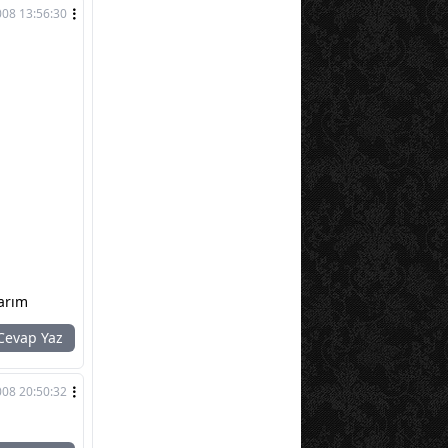
008 13:56:30
larım
evap Yaz
008 20:50:32