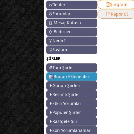
Şiirgram
İletiler
Forumlar
Rapor Et
Mesaj Kutusu
Bildiriler
Nedir?
Sayfam
ŞİİRLER
Tüm Şiirler
Bugün Eklenenler
Günün Şiirleri
Resimli Şiirler
Etkili Yorumlar
Popüler Şiirler
Rastgele Şiir
Son Yorumlananlar