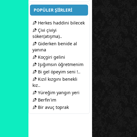
POPÜLER ŞİİRLERİ
Herkes haddini bilecek
Çivi çiviyi
söker(atışma)..
Giderken benide al
yanına
Koçgiri gelini
Işığımsın öğretmenim
Bi gel öpeyim seni !..
Kızıl kızgını benekli
kız..
Yüreğim yangın yeri
Berfin'im
Bir avuç toprak