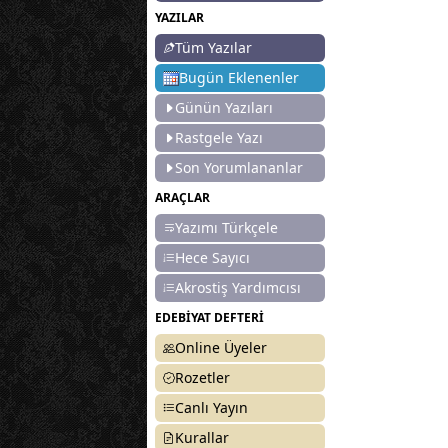
YAZILAR
Tüm Yazılar
Bugün Eklenenler
Günün Yazıları
Rastgele Yazı
Son Yorumlananlar
ARAÇLAR
Yazımı Türkçele
Hece Sayıcı
Akrostiş Yardımcısı
EDEBİYAT DEFTERİ
Online Üyeler
Rozetler
Canlı Yayın
Kurallar