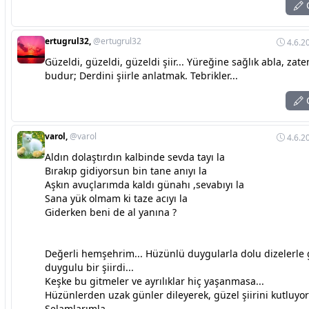
C
ertugrul32,
@ertugrul32
4.6.2
Güzeldi, güzeldi, güzeldi şiir... Yüreğine sağlık abla, zaten
budur; Derdini şiirle anlatmak. Tebrikler...
C
varol,
@varol
4.6.2
Aldın dolaştırdın kalbinde sevda tayı la
Bırakıp gidiyorsun bin tane anıyı la
Aşkın avuçlarımda kaldı günahı ,sevabıyı la
Sana yük olmam ki taze acıyı la
Giderken beni de al yanına ?
Değerli hemşehrim... Hüzünlü duygularla dolu dizelerle 
duygulu bir şiirdi...
Keşke bu gitmeler ve ayrılıklar hiç yaşanmasa...
Hüzünlerden uzak günler dileyerek, güzel şiirini kutluyo
Selamlarımla...