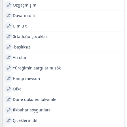
Özgeçmişim
Duvarın dili
U m u t
0rtadoğu çocukları
-başlıksız-
An olur
Yüreğimin sargılarını sök
Hangi mevsim
Öfke
Düne dökülen takvimler
İlkbahar soygunları
Çiceklerin dili