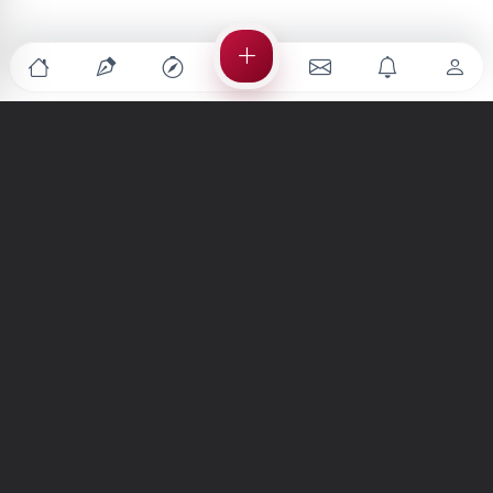
Türkiye'nin en büyük kültür sanat platformu
MENÜLER
Anasayfa
Keşfet
Şiirler
Hikayeler
Yazılar
İletiler
Forum
Nedir?
Ara