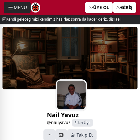
MENÜ
ÜYE OL
GİRİŞ
e menu
Kendi geleceğimizi kendimiz hazırlar, sonra da kader deriz. disraeli
Nail Yavuz
@nailyavuz
Etkin Üye
Takip Et