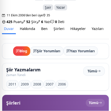
Şair
Yazar
11 Ekim 2006'den beri üye
35
425
Puan
52
Şiir
6
Yazı
0
İleti
Duvar
Hakkında
Ben
Şiirleri
Hikayeler
Yazıları
İ
Blog
Şiir Yorumları
Yazı Yorumları
Şiir Yazmalarım
Tümü
Zaman Tüneli
2011
2009
2008
2007
2006
Şiirleri
Tümü