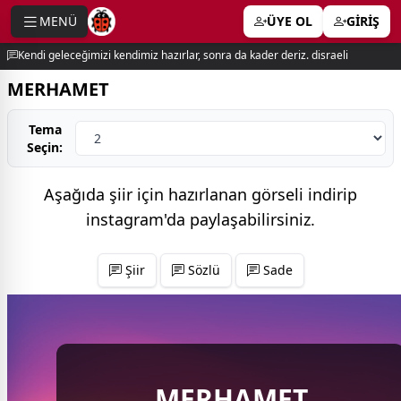
MENÜ
ÜYE OL
GİRİŞ
e menu
Kendi geleceğimizi kendimiz hazırlar, sonra da kader deriz. disraeli
MERHAMET
Tema
Seçin:
Aşağıda şiir için hazırlanan görseli indirip
instagram'da
paylaşabilirsiniz.
Şiir
Sözlü
Sade
MERHAMET