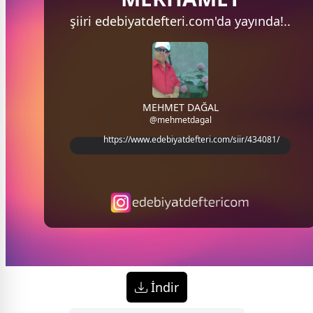
şiiri
edebiyatdefteri.com'da
yayında!..
MEHMET DAĞAL
@mehmetdagal
https://www.edebiyatdefteri.com/siir/434081/
İndir