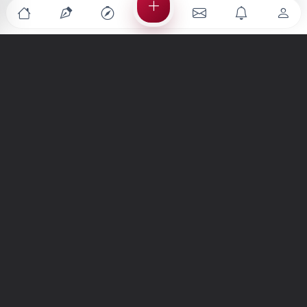
Türkiye'nin en büyük kültür sanat platformu
MENÜLER
Anasayfa
Keşfet
Şiirler
Hikayeler
Yazılar
İletiler
Forum
Nedir?
Ara
SİTE