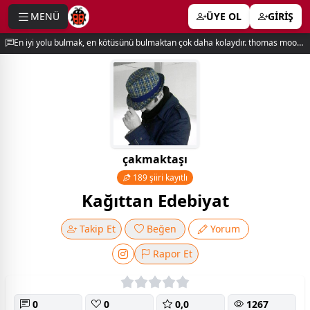
MENÜ
ÜYE OL
GİRİŞ
e menu
En iyi yolu bulmak, en kötüsünü bulmaktan çok daha kolaydır. thomas moore
çakmaktaşı
189 şiiri kayıtlı
Kağıttan Edebiyat
Takip Et
Beğen
Yorum
Rapor Et
0
0
0,0
1267