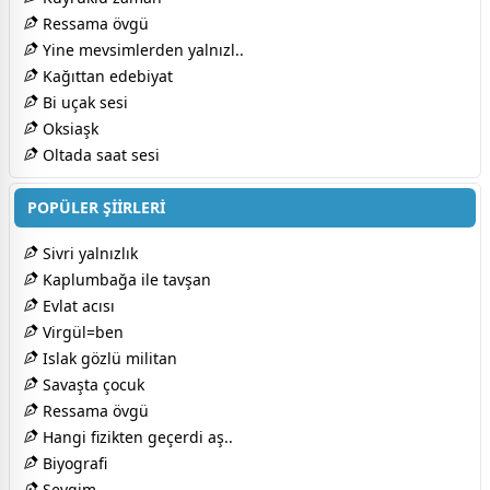
Ressama övgü
Yine mevsimlerden yalnızl..
Kağıttan edebiyat
Bi uçak sesi
Oksiaşk
Oltada saat sesi
POPÜLER ŞİİRLERİ
Sivri yalnızlık
Kaplumbağa ile tavşan
Evlat acısı
Virgül=ben
Islak gözlü militan
Savaşta çocuk
Ressama övgü
Hangi fizikten geçerdi aş..
Biyografi
Sevgim