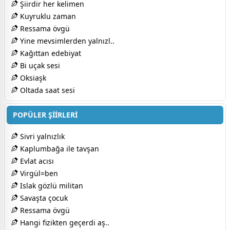
Şiirdir her kelimen
Kuyruklu zaman
Ressama övgü
Yine mevsimlerden yalnızl..
Kağıttan edebiyat
Bi uçak sesi
Oksiaşk
Oltada saat sesi
POPÜLER ŞİİRLERİ
Sivri yalnızlık
Kaplumbağa ile tavşan
Evlat acısı
Virgül=ben
Islak gözlü militan
Savaşta çocuk
Ressama övgü
Hangi fizikten geçerdi aş..