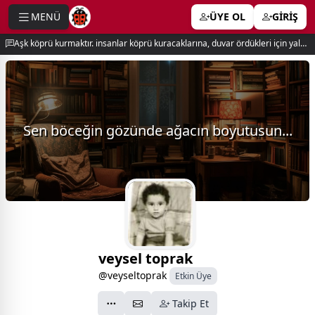
MENÜ
ÜYE OL
GİRİŞ
e menu
Aşk köprü kurmaktır. insanlar köprü kuracaklarına, duvar ördükleri için yalnız kalırlar. newton
Sen böceğin gözünde ağacın boyutusun...
veysel toprak
@veyseltoprak
Etkin Üye
Takip Et