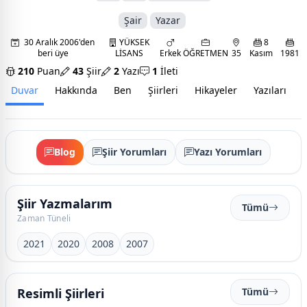
Şair
Yazar
30 Aralık 2006'den
YÜKSEK
8
beri üye
LİSANS
Erkek
ÖĞRETMEN
35
Kasım
1981
210
Puan
43
Şiir
2
Yazı
1
İleti
Duvar
Hakkında
Ben
Şiirleri
Hikayeler
Yazıları
İ
Blog
Şiir Yorumları
Yazı Yorumları
Şiir Yazmalarım
Tümü
Zaman Tüneli
2021
2020
2008
2007
Resimli Şiirleri
Tümü