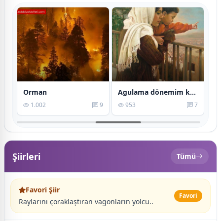
Çocukluğumun ablatif hali
Orman
Agulama dönemim kül!
6
1.002
9
953
7
Şiirleri
Tümü
Favori Şiir
Favori
Raylarını çoraklaştıran vagonların yolcu..