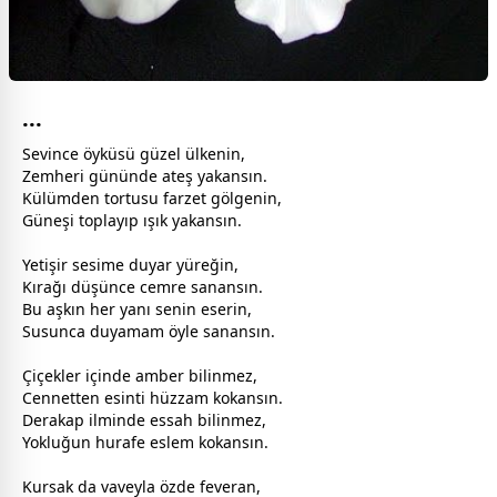
...
Sevince öyküsü güzel ülkenin,
Zemheri gününde ateş yakansın.
Külümden tortusu farzet gölgenin,
Güneşi toplayıp ışık yakansın.
Yetişir sesime duyar yüreğin,
Kırağı düşünce cemre sanansın.
Bu
aşk
ın her yanı senin eserin,
Susunca duyamam öyle sanansın.
Çiçekler içinde amber bilinmez,
Cennetten esinti hüzzam kokansın.
Derakap ilminde essah bilinmez,
Yokluğun hurafe eslem kokansın.
Kursak da vaveyla özde feveran,