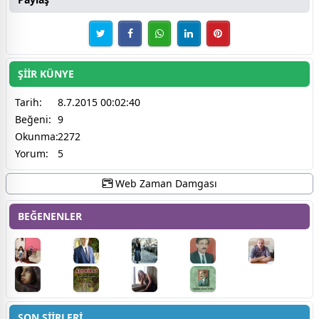
ŞİİR KÜNYE
Tarih:
8.7.2015 00:02:40
Beğeni:
9
Okunma:
2272
Yorum:
5
Web Zaman Damgası
BEĞENENLER
SON ŞİİRLERİ