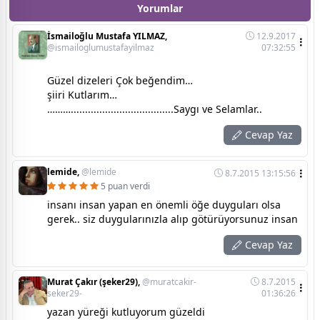
Yorumlar
İsmailoğlu Mustafa YILMAZ,
12.9.2017
@ismailoglumustafayilmaz
07:32:55
Güzel dizeleri Çok beğendim…
şiiri Kutlarım…
………....................................Saygı ve Selamlar..
Cevap Yaz
lemide,
@lemide
8.7.2015 13:15:56
5 puan verdi
insanı insan yapan en önemli öğe duyguları olsa
gerek.. siz duygularınızla alıp götürüyorsunuz insan
Cevap Yaz
Murat Çakır (şeker29),
@muratcakir-
8.7.2015
seker29-
01:36:26
yazan yüreği kutluyorum güzeldi