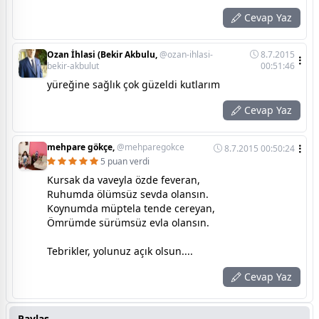
Cevap Yaz
Ozan İhlasi (Bekir Akbulu,
@ozan-ihlasi-
8.7.2015
bekir-akbulut
00:51:46
yüreğine sağlık çok güzeldi kutlarım
Cevap Yaz
mehpare gökçe,
@mehparegokce
8.7.2015 00:50:24
5 puan verdi
Kursak da vaveyla özde feveran,
Ruhumda ölümsüz sevda olansın.
Koynumda müptela tende cereyan,
Ömrümde sürümsüz evla olansın.
Tebrikler, yolunuz açık olsun....
Cevap Yaz
Paylaş