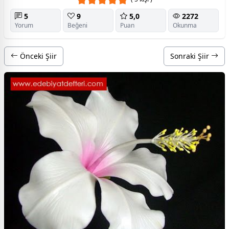
5
9
5,0
2272
Yorum
Beğeni
Puan
Okunma
Önceki Şiir
Sonraki Şiir