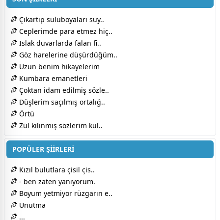
Çıkartıp suluboyaları suy..
Ceplerimde para etmez hiç..
Islak duvarlarda falan fi..
Göz harelerine düşürdüğüm..
Uzun benim hikayelerim
Kumbara emanetleri
Çoktan idam edilmiş sözle..
Düşlerim saçılmış ortalığ..
Örtü
Zül kılınmış sözlerim kul..
POPÜLER ŞİİRLERİ
Kızıl bulutlara çisil çis..
- ben zaten yanıyorum.
Boyum yetmiyor rüzgarın e..
Unutma
...