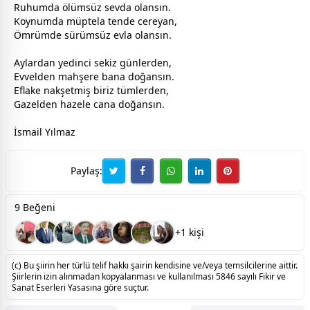
Ruhumda
ölüm
süz
sevda
olansın.
Koynumda müptela tende cereyan,
Ömrümde sürümsüz evla olansın.
Aylardan yedinci sekiz günlerden,
Evvelden mahşere bana
doğa
nsın.
Eflake nakşetmiş biriz tümlerden,
Gazelden hazele cana
doğa
nsın.
İsmail Yılmaz
Paylaş:
9 Beğeni
+1 kişi
(c) Bu şiirin her türlü telif hakkı şairin kendisine ve/veya temsilcilerine aittir.
Şiirlerin izin alınmadan kopyalanması ve kullanılması 5846 sayılı Fikir ve
Sanat Eserleri Yasasına göre suçtur.