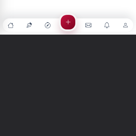
Türkiye'nin en büyük kültür sanat platformu
MENÜLER
Anasayfa
Keşfet
Şiirler
Hikayeler
Yazılar
İletiler
Forum
Nedir?
Ara