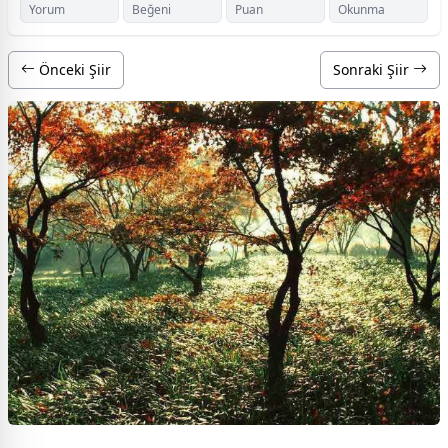
Yorum
Beğeni
Puan
Okunma
Önceki Şiir
Sonraki Şiir