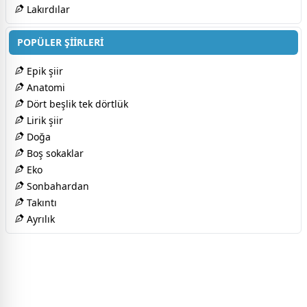
Lakırdılar
POPÜLER ŞİİRLERİ
Epik şiir
Anatomi
Dört beşlik tek dörtlük
Lirik şiir
Doğa
Boş sokaklar
Eko
Sonbahardan
Takıntı
Ayrılık