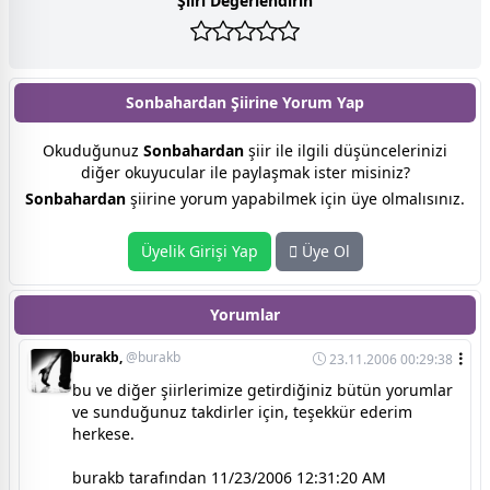
Şiiri Değerlendirin
Sonbahardan Şiirine
Yorum Yap
Okuduğunuz
Sonbahardan
şiir ile ilgili düşüncelerinizi
diğer okuyucular ile paylaşmak ister misiniz?
Sonbahardan
şiirine yorum yapabilmek için üye olmalısınız.
Üyelik Girişi Yap
Üye Ol
Yorumlar
burakb,
@burakb
23.11.2006 00:29:38
bu ve diğer şiirlerimize getirdiğiniz bütün yorumlar
ve sunduğunuz takdirler için, teşekkür ederim
herkese.
burakb tarafından 11/23/2006 12:31:20 AM