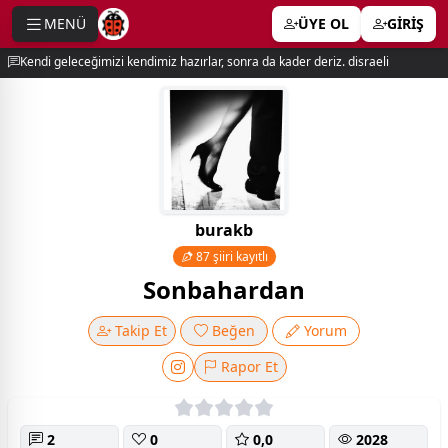
MENÜ
ÜYE OL
GİRİŞ
e menu
Kendi geleceğimizi kendimiz hazırlar, sonra da kader deriz. disraeli
burakb
87 şiiri kayıtlı
Sonbahardan
Takip Et
Beğen
Yorum
Rapor Et
2
0
0,0
2028