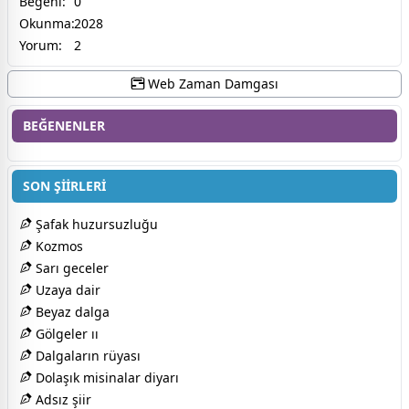
Beğeni:
0
Okunma:
2028
Yorum:
2
Web Zaman Damgası
BEĞENENLER
SON ŞİİRLERİ
Şafak huzursuzluğu
Kozmos
Sarı geceler
Uzaya dair
Beyaz dalga
Gölgeler ıı
Dalgaların rüyası
Dolaşık misinalar diyarı
Adsız şiir