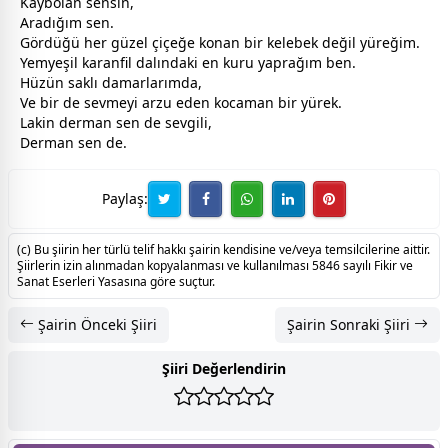
Kaybolan sensin,
Aradığım sen.
Gördüğü her güzel çiçeğe konan bir kelebek değil yüreğim.
Yem
yeşil
karanfil dalındaki en kuru yaprağım ben.
Hüzün saklı damarlarımda,
Ve bir de sevmeyi arzu eden kocaman bir yürek.
Lakin derman sen de
sevgi
li,
Derman sen de.
Paylaş:
(c) Bu şiirin her türlü telif hakkı şairin kendisine ve/veya temsilcilerine aittir.
Şiirlerin izin alınmadan kopyalanması ve kullanılması 5846 sayılı Fikir ve
Sanat Eserleri Yasasına göre suçtur.
Şairin Önceki Şiiri
Şairin Sonraki Şiiri
Şiiri Değerlendirin