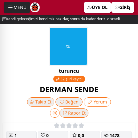
MENÜ
ÜYE OL
GİRİŞ
e menu
Kendi geleceğimizi kendimiz hazırlar, sonra da kader deriz. disraeli
tu
turuncu
32 şiiri kayıtlı
DERMAN SENDE
Takip Et
Beğen
Yorum
Rapor Et
1
0
0,0
1478