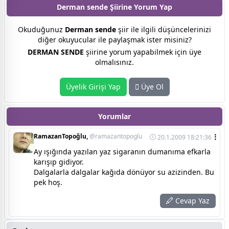
Derman sende Şiirine
Yorum Yap
Okuduğunuz
Derman sende
şiir ile ilgili düşüncelerinizi
diğer okuyucular ile paylaşmak ister misiniz?
DERMAN SENDE
şiirine yorum yapabilmek için üye
olmalısınız.
Üyelik Girişi Yap
Üye Ol
Yorumlar
RamazanTopoğlu,
@ramazantopoglu
20.1.2009 18:21:36
Ay ışığında yazılan yaz sigaranın dumanıma efkarla
karışıp gidiyor.
Dalgalarla dalgalar kağıda dönüyor su azizinden. Bu
pek hoş.
Cevap Yaz