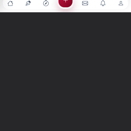
Türkiye'nin en büyük kültür sanat platformu
MENÜLER
Anasayfa
Keşfet
Şiirler
Hikayeler
Yazılar
İletiler
Forum
Nedir?
Ara
SİTE
Hakkımızda