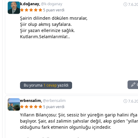
k.doğanay,
@k-doganay
7.6.2
5 puan verdi
Şairin dilinden dökülen mısralar,
Şiir olup akmış sayfalara.
Şiir yazan ellerinize sağlık.
Kutlarım.Selamlarımla!..
C
Bu yoruma
1 cevap
yazıldı
erbensalim,
@erbensalim
7.6.2
5 puan verdi
Yılların Bilançosu: Şiir, sessiz bir yüreğin garip halini ifş
başlıyor. Şair, asıl zalimin şahıslar değil, akıp giden "yılla
olduğunu fark etmenin olgunluğu içindedir.