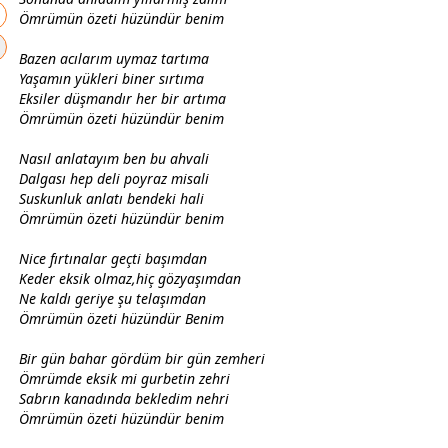
Ömrümün özeti
hüzün
dür benim
Bazen acılarım uymaz tartıma
Yaşamın yükleri biner sırtıma
Eksiler düşmandır her bir artıma
Ömrümün özeti
hüzün
dür benim
Nasıl anlatayım ben bu ahvali
Dalgası hep deli poyraz misali
Suskunluk anlatı bendeki hali
Ömrümün özeti
hüzün
dür benim
Nice fırtınalar geçti başımdan
Keder eksik olmaz,hiç
gözyaşı
mdan
Ne kaldı geriye şu telaşımdan
Ömrümün özeti
hüzün
dür Benim
Bir gün bahar gördüm bir gün zemheri
Ömrümde eksik mi
gurbet
in zehri
Sabrın kanadında bekledim nehri
Ömrümün özeti
hüzün
dür benim