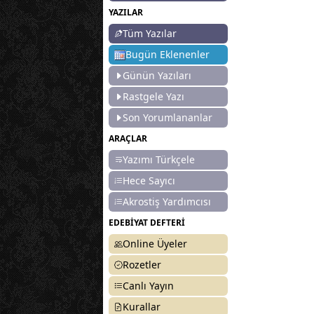
YAZILAR
Tüm Yazılar
Bugün Eklenenler
Günün Yazıları
Rastgele Yazı
Son Yorumlananlar
ARAÇLAR
Yazımı Türkçele
Hece Sayıcı
Akrostiş Yardımcısı
EDEBİYAT DEFTERİ
Online Üyeler
Rozetler
Canlı Yayın
Kurallar