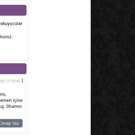
r okuyucular
ısınız.
026 11:19:40
imi,
 hemen içine
uş. İlhamın
evap Yaz