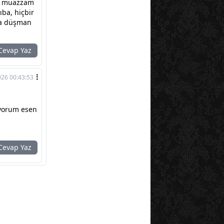
sı muazzam
ıba, hiçbir
zca düşman
evap Yaz
026 00:43:53
uyorum esen
evap Yaz