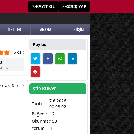
KAYIT OL
GİRİŞ YAP
İLETİLER
ARAMA
İLETİŞİM
Paylaş
( 6 kişi )
3
unma
nraki Şiir
ŞİİR KÜNYE
7.6.2026
Tarih:
00:03:02
Beğeni:
12
Okunma:
153
Yorum:
4