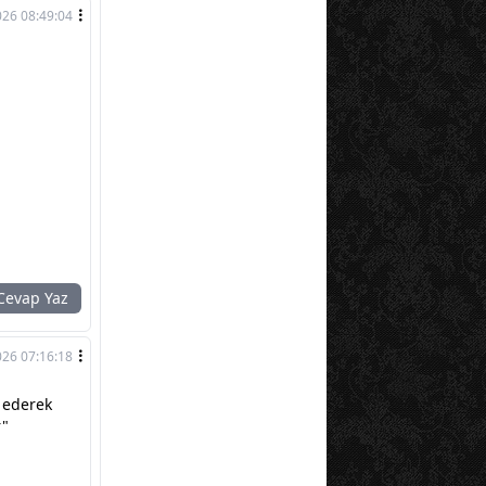
026 08:49:04
evap Yaz
026 07:16:18
a ederek
r"