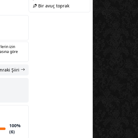
Bir avuç toprak
lerin izin
sasına göre
nraki Şiiri
100%
(6)