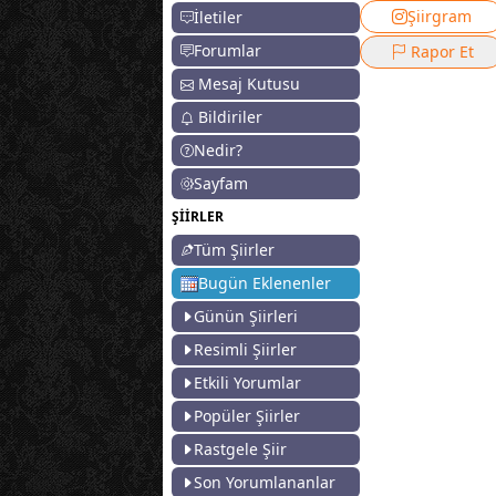
Şiirgram
İletiler
Forumlar
Rapor Et
Mesaj Kutusu
Bildiriler
Nedir?
Sayfam
ŞİİRLER
Tüm Şiirler
Bugün Eklenenler
Günün Şiirleri
Resimli Şiirler
Etkili Yorumlar
Popüler Şiirler
Rastgele Şiir
Son Yorumlananlar