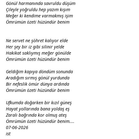
Gönül harmanında savruldu düşüm
Çileyle yoğruldu hep yazım kışım
Meğer ki kendime varmakmış işim
Ömrümün özeti
hüzün
dür benim
Ne servet ne şöhret kalıyor elde
Her şey bir iz gibi silinir yelde
Hakikat saklıymış meğer
gönül
de
Ömrümün özeti
hüzün
dür benim
Geldiğim kapıya döndüm sonunda
Aradığım sırmış
gönül
yurdunda
Bir nefeslik ömür
dünya
ardında
Ömrümün özeti
hüzün
dür benim
Ufkumda
doğa
rken bir kızıl
güneş
Hayat yollarında bana yoldaş eş
Zaralı bağrında kor olmuş ateş
Ömrümün özeti
hüzün
dür benim....
07-06-2026
ist