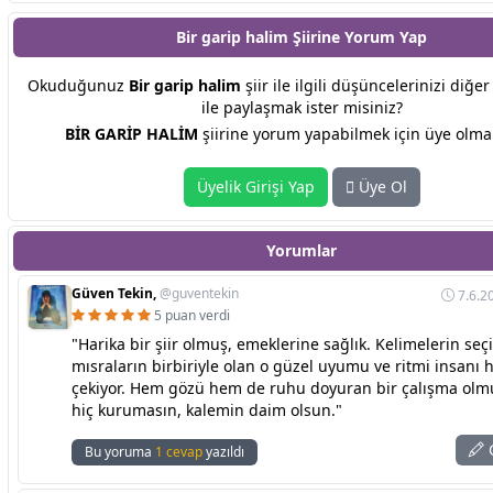
Bir garip halim Şiirine
Yorum Yap
Okuduğunuz
Bir garip halim
şiir ile ilgili düşüncelerinizi diğe
ile paylaşmak ister misiniz?
BİR GARİP HALİM
şiirine yorum yapabilmek için üye olmal
Üyelik Girişi Yap
Üye Ol
Yorumlar
Güven Tekin,
@guventekin
7.6.2
5 puan verdi
"Harika bir şiir olmuş, emeklerine sağlık. Kelimelerin seç
mısraların birbiriyle olan o güzel uyumu ve ritmi insanı
çekiyor. Hem gözü hem de ruhu doyuran bir çalışma olm
hiç kurumasın, kalemin daim olsun."
C
Bu yoruma
1 cevap
yazıldı