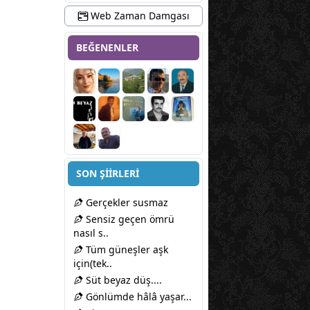
Web Zaman Damgası
BEĞENENLER
SON ŞİİRLERİ
Gerçekler susmaz
Sensiz geçen ömrü
nasıl s..
Tüm güneşler aşk
için(tek..
Süt beyaz düş....
Gönlümde hâlâ yaşar...