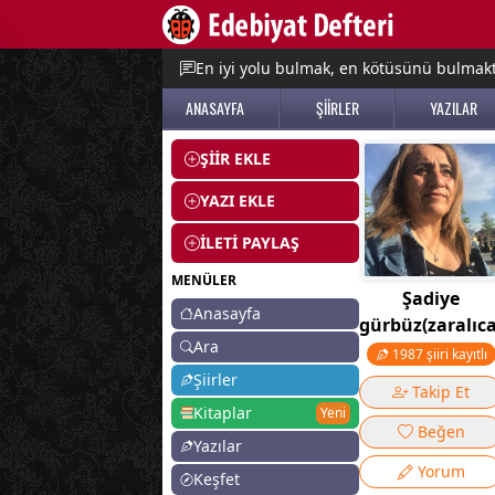
e menu
En iyi yolu bulmak, en kötüsünü bulmak
ANASAYFA
ŞİİRLER
YAZILAR
ŞİİR EKLE
YAZI EKLE
İLETİ PAYLAŞ
MENÜLER
Şadiye
Anasayfa
gürbüz(zaralıc
Ara
1987 şiiri kayıtlı
Şiirler
Takip Et
Kitaplar
Yeni
Beğen
Yazılar
Yorum
Keşfet