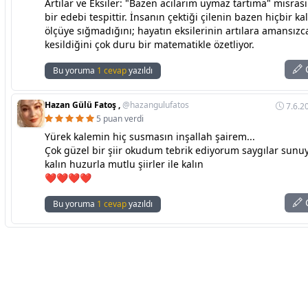
Artılar ve Eksiler: "Bazen acılarım uymaz tartıma" mısra
bir edebi tespittir. İnsanın çektiği çilenin bazen hiçbir kal
ölçüye sığmadığını; hayatın eksilerinin artılara amansı
kesildiğini çok duru bir matematikle özetliyor.
C
Bu yoruma
1 cevap
yazıldı
Hazan Gülü Fatoş ,
@hazangulufatos
7.6.2
5 puan verdi
Yürek kalemin hiç susmasın inşallah şairem...
Çok güzel bir şiir okudum tebrik ediyorum saygılar sun
kalın huzurla mutlu şiirler ile kalın
❤️❤️❤️❤️
C
Bu yoruma
1 cevap
yazıldı