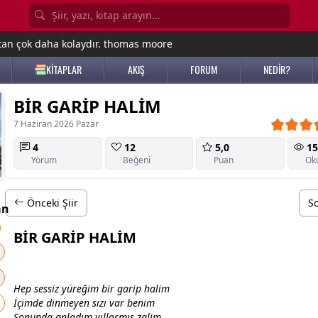
tan çok daha kolaydır. thomas moore
KİTAPLAR
AKIŞ
FORUM
NEDİR?
BİR GARİP HALİM
7 Haziran 2026 Pazar
4
12
5,0
15
Yorum
Beğeni
Puan
Ok
Önceki Şiir
So
an
BİR GARİP HALİM
Hep sessiz yüreğim bir garip halim
İçimde dinmeyen sızı var benim
Sonunda anladım yıllarmış zalim