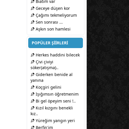
Biatım var
Geceye düşen kor
Çağımı tekmeliyorum
Sen sonrası ...
Aşkın son hamlesi
POPÜLER ŞİİRLERİ
Herkes haddini bilecek
Çivi çiviyi
söker(atışma)..
Giderken benide al
yanına
Koçgiri gelini
Işığımsın öğretmenim
Bi gel öpeyim seni !..
Kızıl kızgını benekli
kız..
Yüreğim yangın yeri
Berfin'im