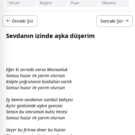
Yorum
Beğeni
Puan
Okunma
Önceki Şiir
Sonraki Şiir
Sevdanın izinde aşka düşerim
Eğer ki serinde varsa Mecnunluk
Sonsuz huzur ile yarim olursun
Kalpte yoğrulunca büsbütün varlık
Sonsuz huzur ile yarim olursun
Ey benim
sevda
mın sümbül bahçesi
Açılır gönlümde
aşk
ın goncası
Sensin bu ömrümün kutlu
hece
si
Sonsuz huzur ile yarim olursun
Geçer bu fırtına diner bu
hüzün