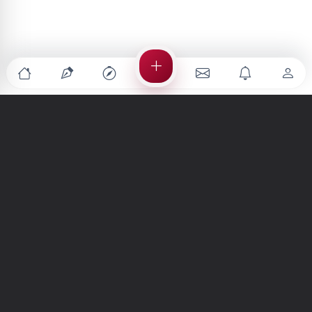
Türkiye'nin en büyük kültür sanat platformu
MENÜLER
Anasayfa
Keşfet
Şiirler
Hikayeler
Yazılar
İletiler
Forum
Nedir?