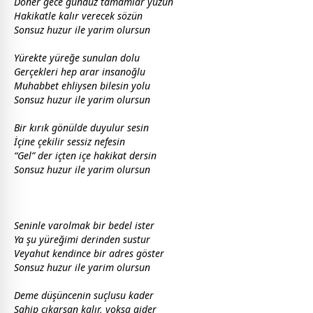
Döner
gece
gündüz
tamamlar yüzün
Hakikatle kalır verecek sözün
Sonsuz huzur ile yarim olursun
Yürekte yüreğe sunulan dolu
Gerçekleri hep arar insanoğlu
Muhabbet ehliysen bilesin yolu
Sonsuz huzur ile yarim olursun
Bir kırık
gönül
de duyulur sesin
İçine çekilir sessiz nefesin
“Gel” der içten içe hakikat dersin
Sonsuz huzur ile yarim olursun
Seninle varolmak bir bedel ister
Ya şu yüreğimi derinden sustur
Veyahut kendince bir adres göster
Sonsuz huzur ile yarim olursun
Deme düşüncenin suçlusu kader
Sahip çıkarsan kalır, yoksa gider