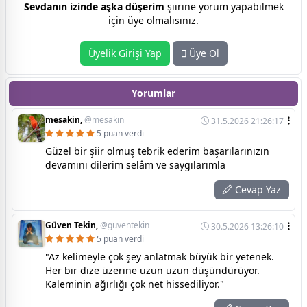
Sevdanın izinde aşka düşerim
şiirine yorum yapabilmek
için üye olmalısınız.
Üyelik Girişi Yap
Üye Ol
Yorumlar
mesakin,
@mesakin
31.5.2026 21:26:17
5 puan verdi
Güzel bir şiir olmuş tebrik ederim başarılarınızın
devamını dilerim selâm ve saygılarımla
Cevap Yaz
Güven Tekin,
@guventekin
30.5.2026 13:26:10
5 puan verdi
​"Az kelimeyle çok şey anlatmak büyük bir yetenek.
Her bir dize üzerine uzun uzun düşündürüyor.
Kaleminin ağırlığı çok net hissediliyor."