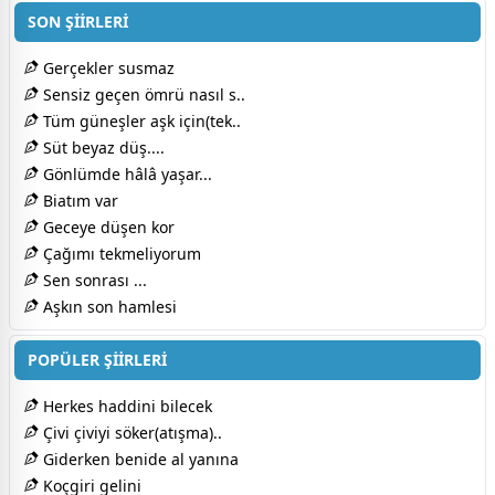
SON ŞİİRLERİ
Gerçekler susmaz
Sensiz geçen ömrü nasıl s..
Tüm güneşler aşk için(tek..
Süt beyaz düş....
Gönlümde hâlâ yaşar...
Biatım var
Geceye düşen kor
Çağımı tekmeliyorum
Sen sonrası ...
Aşkın son hamlesi
POPÜLER ŞİİRLERİ
Herkes haddini bilecek
Çivi çiviyi söker(atışma)..
Giderken benide al yanına
Koçgiri gelini