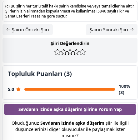
(c) Bu şiirin her türlü telif hakkı şairin kendisine ve/veya temsilcilerine aittir.
Şiirlerin izin alınmadan kopyalanması ve kullanılması 5846 sayılı Fikir ve
Sanat Eserleri Yasasına göre suçtur.
Şairin Önceki Şiiri
Şairin Sonraki Şiiri
Şiiri Değerlendirin
Topluluk Puanları (3)
100%
5.0
(3)
Sevdanın izinde aşka düşerim Şiirine
Yorum Yap
Okuduğunuz
Sevdanın izinde aşka düşerim
şiir ile ilgili
düşüncelerinizi diğer okuyucular ile paylaşmak ister
misiniz?