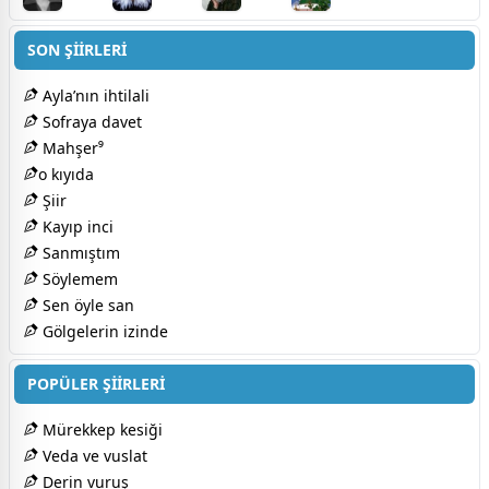
SON ŞİİRLERİ
Ayla’nın ihtilali
Sofraya davet
Mahşer⁹
​o kıyıda
Şiir
Kayıp inci
Sanmıştım
Söylemem
Sen öyle san
Gölgelerin izinde
POPÜLER ŞİİRLERİ
Mürekkep kesiği
Veda ve vuslat
Derin vuruş