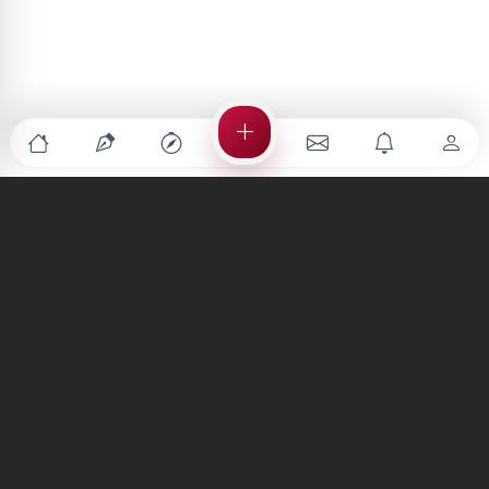
Türkiye'nin en büyük kültür sanat platformu
MENÜLER
Anasayfa
Keşfet
Şiirler
Hikayeler
Yazılar
İletiler