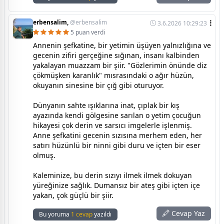
erbensalim,
@erbensalim
3.6.2026 10:29:23
5 puan verdi
Annenin şefkatine, bir yetimin üşüyen yalnızlığına ve
gecenin zifiri gerçeğine sığınan, insanı kalbinden
yakalayan muazzam bir şiir. "Gözlerimin önünde diz
çökmüşken karanlık" mısrasındaki o ağır hüzün,
okuyanın sinesine bir çığ gibi oturuyor.
Dünyanın sahte ışıklarına inat, çıplak bir kış
ayazında kendi gölgesine sarılan o yetim çocuğun
hikayesi çok derin ve sarsıcı imgelerle işlenmiş.
Anne şefkatini gecenin sızısına merhem eden, her
satırı hüzünlü bir ninni gibi duru ve içten bir eser
olmuş.
Kaleminize, bu derin sızıyı ilmek ilmek dokuyan
yüreğinize sağlık. Dumansız bir ateş gibi içten içe
yakan, çok güçlü bir şiir.
Cevap Yaz
Bu yoruma
1 cevap
yazıldı