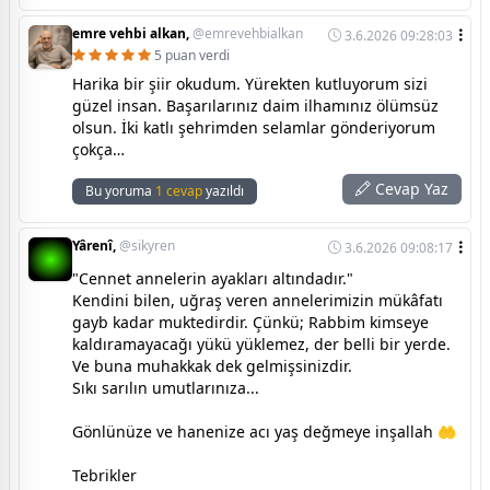
emre vehbi alkan,
@emrevehbialkan
3.6.2026 09:28:03
5 puan verdi
Harika bir şiir okudum. Yürekten kutluyorum sizi
güzel insan. Başarılarınız daim ilhamınız ölümsüz
olsun. İki katlı şehrimden selamlar gönderiyorum
çokça…
Cevap Yaz
Bu yoruma
1 cevap
yazıldı
Yârenî,
@sikyren
3.6.2026 09:08:17
"Cennet annelerin ayakları altındadır."
Kendini bilen, uğraş veren annelerimizin mükâfatı
gayb kadar muktedirdir. Çünkü; Rabbim kimseye
kaldıramayacağı yükü yüklemez, der belli bir yerde.
Ve buna muhakkak dek gelmişsinizdir.
Sıkı sarılın umutlarınıza...
Gönlünüze ve hanenize acı yaş değmeye inşallah 🤲
Tebrikler