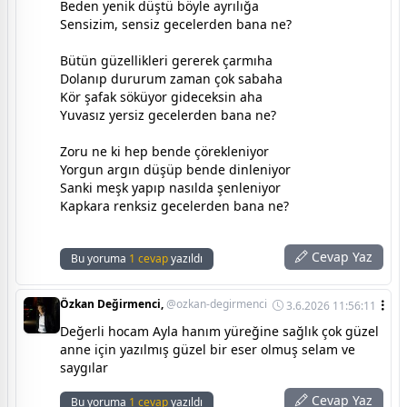
Beden yenik düştü böyle ayrılığa
Sensizim, sensiz gecelerden bana ne?
Bütün güzellikleri gererek çarmıha
Dolanıp dururum zaman çok sabaha
Kör şafak söküyor gideceksin aha
Yuvasız yersiz gecelerden bana ne?
Zoru ne ki hep bende çörekleniyor
Yorgun argın düşüp bende dinleniyor
Sanki meşk yapıp nasılda şenleniyor
Kapkara renksiz gecelerden bana ne?
Cevap Yaz
Bu yoruma
1 cevap
yazıldı
Özkan Değirmenci,
@ozkan-degirmenci
3.6.2026 11:56:11
Değerli hocam Ayla hanım yüreğine sağlık çok güzel
anne için yazılmış güzel bir eser olmuş selam ve
saygılar
Cevap Yaz
Bu yoruma
1 cevap
yazıldı