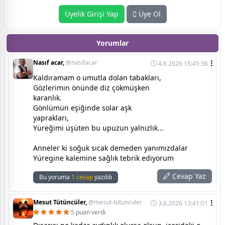
Üyelik Girişi Yap
Üye Ol
Yorumlar
Nasıf acar,
@nasifacar
4.6.2026 15:45:36
Kaldıramam o umutla dolan tabakları,
Gözlerimin önünde diz çökmüşken
karanlık.
Gönlümün eşiğinde solar aşk
yaprakları,
Yüreğimi üşüten bu upuzun yalnızlık...
Anneler ki soğuk sıcak demeden yanımızdalar
Yüregine kalemine sağlık tebrik ediyorum
Cevap Yaz
Bu yoruma
1 cevap
yazıldı
Mesut Tütüncüler,
@mesut-tutunculer
3.6.2026 13:41:01
5 puan verdi