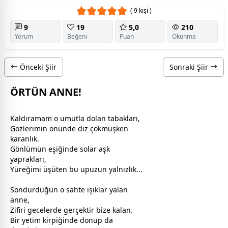
( 9 kişi )
9
19
5,0
210
Yorum
Beğeni
Puan
Okunma
Önceki Şiir
Sonraki Şiir
ÖRTÜN ANNE!
​Kaldıramam o umutla dolan tabakları,
Gözlerimin önünde diz çökmüşken
karanlık.
Gönlümün eşiğinde solar
aşk
yaprakları,
Yüreğimi üşüten bu upuzun yalnızlık...
​Söndürdüğün o sahte ışıklar
yalan
anne
,
Zifiri
gece
lerde gerçektir bize kalan.
Bir yetim kirpiğinde donup da