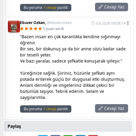
Cevap Yaz
Bu yoruma
1 cevap
yazıldı
Ebuzer Ozkan,
@ebuzerozkan
3.6.2026 09:08:14
5 puan verdi
“Bazen insan en çok karanlıkta kendine sığınmayı
öğrenir.
Bir ses, bir dokunuş ya da bir anne sözü kadar sade
bir teselli yeter.
Ve bazı yaralar, sadece şefkatle konuşarak iyileşir.”
Yüreğinize sağlık. Şiiriniz, hüzünle şefkati aynı
potada eriterek güçlü bir duygusal etki oluşturmuş.
Anlam derinliği ve imgeleriniz dikkat çekici bir
bütünlük taşıyor. Tebrik ederim. Selam ve
saygılarımla.
Cevap Yaz
Bu yoruma
1 cevap
yazıldı
Paylaş