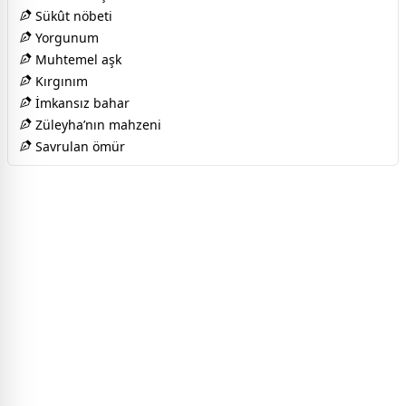
Sükût nöbeti
Yorgunum
Muhtemel aşk
Kırgınım
İmkansız bahar
Züleyha’nın mahzeni
Savrulan ömür