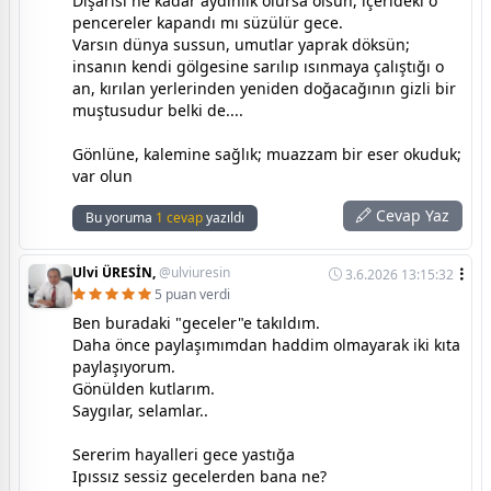
Dışarısı ne kadar aydınlık olursa olsun, içerideki o
pencereler kapandı mı süzülür gece.
Varsın dünya sussun, umutlar yaprak döksün;
insanın kendi gölgesine sarılıp ısınmaya çalıştığı o
an, kırılan yerlerinden yeniden doğacağının gizli bir
muştusudur belki de....
Gönlüne, kalemine sağlık; muazzam bir eser okuduk;
var olun
Cevap Yaz
Bu yoruma
1 cevap
yazıldı
Ulvi ÜRESİN,
@ulviuresin
3.6.2026 13:15:32
5 puan verdi
Ben buradaki "geceler"e takıldım.
Daha önce paylaşımımdan haddim olmayarak iki kıta
paylaşıyorum.
Gönülden kutlarım.
Saygılar, selamlar..
Sererim hayalleri gece yastığa
Ipıssız sessiz gecelerden bana ne?