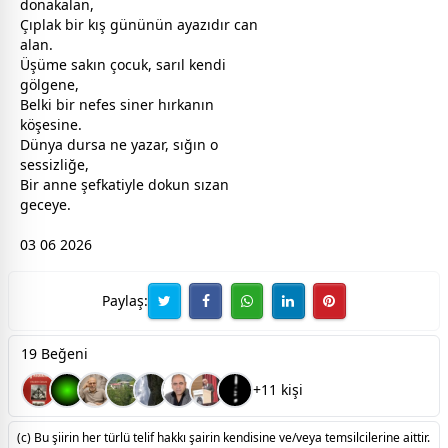
donakalan,
Çıplak bir kış gününün ayazıdır can
alan.
​Üşüme sakın
çocuk
, sarıl kendi
gölgene,
Belki bir nefes siner hırkanın
köşesine.
Dünya dursa ne yazar, sığın o
sessizliğe,
Bir
anne
şefkatiyle dokun sızan
gece
ye.
03 06 2026
Paylaş:
19 Beğeni
+11 kişi
(c) Bu şiirin her türlü telif hakkı şairin kendisine ve/veya temsilcilerine aittir.