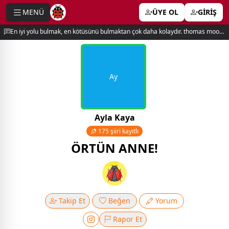
MENÜ
ÜYE OL
GİRİŞ
e menu
En iyi yolu bulmak, en kötüsünü bulmaktan çok daha kolaydır. thomas moore
Ay
Ayla Kaya
175 şiiri kayıtlı
ÖRTÜN ANNE!
Takip Et
Beğen
Yorum
Rapor Et