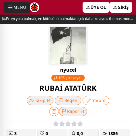
MENÜ
ÜYE OL
GİRİŞ
e menu
En iyi yolu bulmak, en kötüsünü bulmaktan çok daha kolaydır. thomas moore
nyucel
106 şiiri kayıtlı
RUBAİ ATATÜRK
Takip Et
Beğen
Yorum
Rapor Et
3
0
0,0
1886