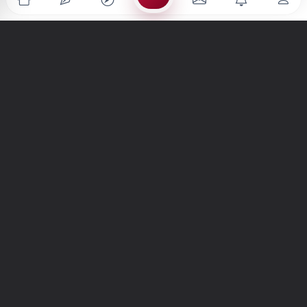
Türkiye'nin en büyük kültür sanat platformu
MENÜLER
Anasayfa
Keşfet
Şiirler
Hikayeler
Yazılar
İletiler
Forum
Nedir?
Ara
SİTE
Hakkımızda