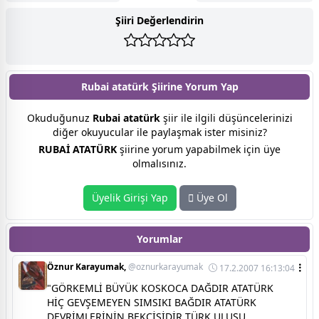
Şiiri Değerlendirin
Rubai atatürk Şiirine
Yorum Yap
Okuduğunuz
Rubai atatürk
şiir ile ilgili düşüncelerinizi
diğer okuyucular ile paylaşmak ister misiniz?
RUBAİ ATATÜRK
şiirine yorum yapabilmek için üye
olmalısınız.
Üyelik Girişi Yap
Üye Ol
Yorumlar
Öznur Karayumak,
@oznurkarayumak
17.2.2007 16:13:04
"GÖRKEMLİ BÜYÜK KOSKOCA DAĞDIR ATATÜRK
HİÇ GEVŞEMEYEN SIMSIKI BAĞDIR ATATÜRK
DEVRİMLERİNİN BEKÇİSİDİR TÜRK ULUSU