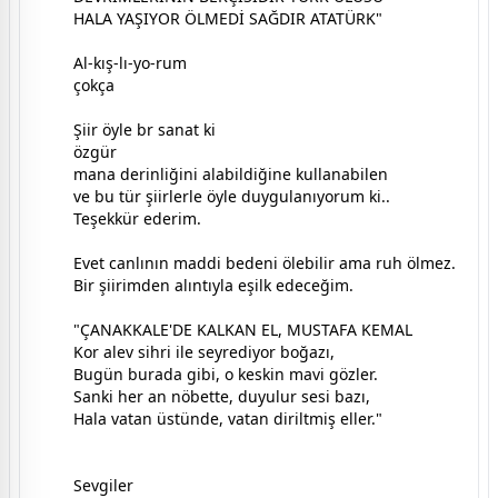
HALA YAŞIYOR ÖLMEDİ SAĞDIR ATATÜRK"
Al-kış-lı-yo-rum
çokça
Şiir öyle br sanat ki
özgür
mana derinliğini alabildiğine kullanabilen
ve bu tür şiirlerle öyle duygulanıyorum ki..
Teşekkür ederim.
Evet canlının maddi bedeni ölebilir ama ruh ölmez.
Bir şiirimden alıntıyla eşilk edeceğim.
"ÇANAKKALE'DE KALKAN EL, MUSTAFA KEMAL
Kor alev sihri ile seyrediyor boğazı,
Bugün burada gibi, o keskin mavi gözler.
Sanki her an nöbette, duyulur sesi bazı,
Hala vatan üstünde, vatan diriltmiş eller."
Sevgiler