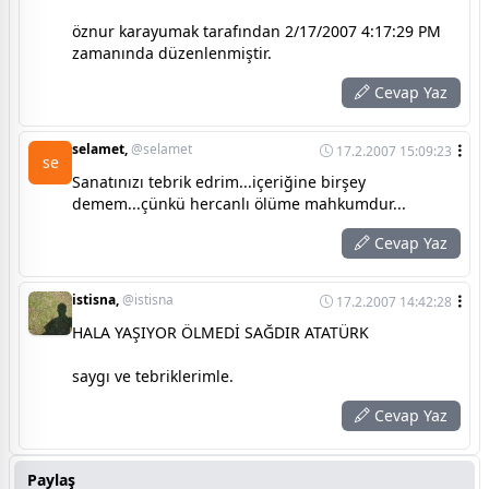
öznur karayumak tarafından 2/17/2007 4:17:29 PM
zamanında düzenlenmiştir.
Cevap Yaz
selamet,
@selamet
17.2.2007 15:09:23
se
Sanatınızı tebrik edrim...içeriğine birşey
demem...çünkü hercanlı ölüme mahkumdur...
Cevap Yaz
istisna,
@istisna
17.2.2007 14:42:28
HALA YAŞIYOR ÖLMEDİ SAĞDIR ATATÜRK
saygı ve tebriklerimle.
Cevap Yaz
Paylaş