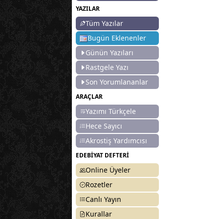
YAZILAR
Tüm Yazılar
Bugün Eklenenler
Günün Yazıları
Rastgele Yazı
Son Yorumlananlar
ARAÇLAR
Yazımı Türkçele
Hece Sayıcı
Akrostiş Yardımcısı
EDEBİYAT DEFTERİ
Online Üyeler
Rozetler
Canlı Yayın
Kurallar