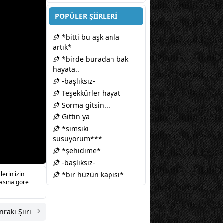
POPÜLER ŞİİRLERİ
*bitti bu aşk anla
artık*
*birde buradan bak
hayata..
-başlıksız-
Teşekkürler hayat
Sorma gitsin...
Gittin ya
*sımsıkı
susuyorum***
*şehidime*
-başlıksız-
lerin izin
*bir hüzün kapısı*
sasına göre
nraki Şiiri