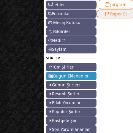
Şiirgram
İletiler
Forumlar
Rapor Et
Mesaj Kutusu
Bildiriler
Nedir?
Sayfam
ŞİİRLER
Tüm Şiirler
Bugün Eklenenler
Günün Şiirleri
Resimli Şiirler
Etkili Yorumlar
Popüler Şiirler
Rastgele Şiir
Son Yorumlananlar