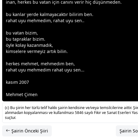
inan, herkes bu
vatan
için canını verir hiç düşünmeden.
bu kanlar yerde kalmayacaktır bilirim ben.
rahat uyu mehmedim, rahat uyu sen..
bu
vatan
bizim,
bu tapraklar bizim.
öyle kolay kazanmadık,
kimselere vermeyiz artık bilin.
herkes mehmet, mehmedim ben,
rahat uyu mehmedim rahat uyu sen...
kasım 2007
Mehmet Çimen
(c) Bu şiirin her türlü telif hakkı şairin kendisine ve/veya temsilcilerine aittir. Şiir
alınmadan kopyalanması ve kullanılması 5846 sayılı Fikir ve Sanat Eserleri Ya
suçtur.
Şairin Önceki Şiiri
Şairin So