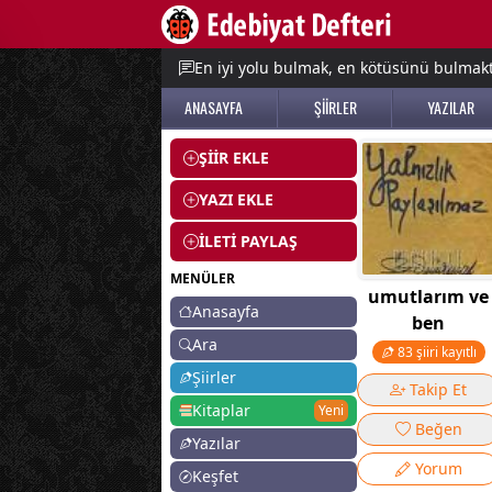
e menu
En iyi yolu bulmak, en kötüsünü bulmak
ANASAYFA
ŞİİRLER
YAZILAR
ŞİİR EKLE
YAZI EKLE
İLETİ PAYLAŞ
MENÜLER
umutlarım ve
Anasayfa
ben
Ara
83 şiiri kayıtlı
Şiirler
Takip Et
Kitaplar
Yeni
Beğen
Yazılar
Yorum
Keşfet