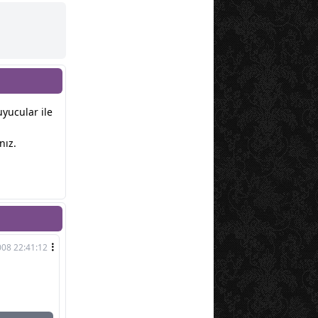
uyucular ile
nız.
008 22:41:12