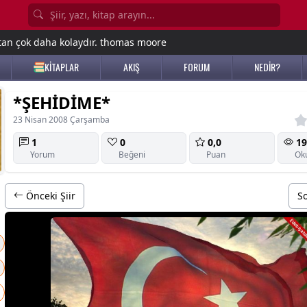
tan çok daha kolaydır. thomas moore
KİTAPLAR
AKIŞ
FORUM
NEDİR?
*ŞEHİDİME*
23 Nisan 2008 Çarşamba
1
0
0,0
19
Yorum
Beğeni
Puan
Ok
Önceki Şiir
So