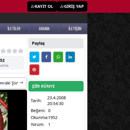
KAYIT OL
GİRİŞ YAP
İLETİLER
ARAMA
İLETİŞİM
Paylaş
52
unma
nraki Şiir
ŞİİR KÜNYE
23.4.2008
Tarih:
20:54:30
Beğeni:
0
Okunma:
1952
Yorum:
1