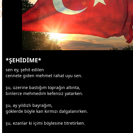
*ŞEHİDİME*
sen ey,
şehit
edilen
cennet
e giden mehmet rahat uyu sen.
şu, üzerine bastığım toprağın altınta,
binlerce mehmedim kefensiz yatarken.
şu, ay
yıldız
lı bayrağım,
göklerde böyle kan
kırmızı
dalgalanırken.
şu, ezanlar ki içimi böylesine titretirken.