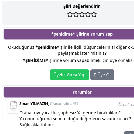
Şiiri Değerlendirin
*şehidime* Şiirine
Yorum Yap
Okuduğunuz
*şehidime*
şiir ile ilgili düşüncelerinizi diğer ok
paylaşmak ister misiniz?
*ŞEHİDİME*
şiirine yorum yapabilmek için üye olmalısı
Üyelik Girişi Yap
Üye Ol
Yorumlar
Sinan YILMAZ54,
@sinan-yilmaz54
23.4.2
O ahat uyuyacaktır şüphesiz.Ya geride bıraktıkları?
Ya onun uğruna şehit olduğu değerlerin savunucuları ?
Sağlıcakla kalınız