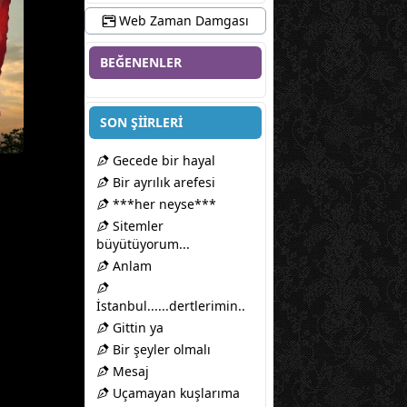
Web Zaman Damgası
BEĞENENLER
SON ŞİİRLERİ
Gecede bir hayal
Bir ayrılık arefesi
***her neyse***
Sitemler
büyütüyorum...
Anlam
İstanbul......dertlerimin..
Gittin ya
Bir şeyler olmalı
Mesaj
Uçamayan kuşlarıma