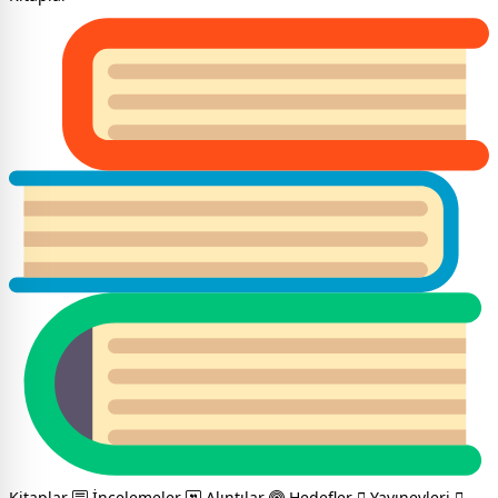
Kitaplar
İncelemeler
Alıntılar
Hedefler
Yayınevleri