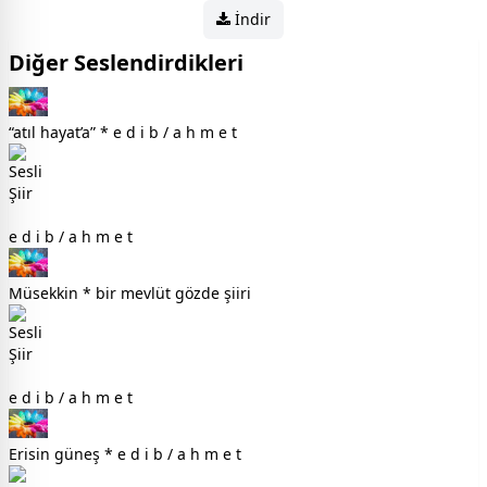
İndir
Diğer Seslendirdikleri
“atıl hayat’a” * e d i b / a h m e t
e d i b / a h m e t
Müsekkin * bir mevlüt gözde şiiri
e d i b / a h m e t
Erisin güneş * e d i b / a h m e t