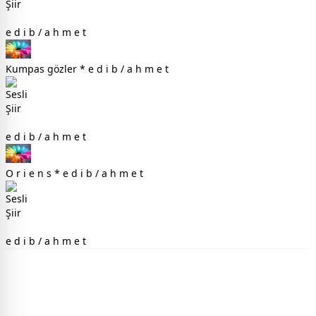
e d i b / a h m e t
Kumpas gözler * e d i b / a h m e t
e d i b / a h m e t
O r i e n s * e d i b / a h m e t
e d i b / a h m e t