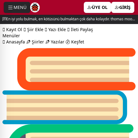
MENÜ
ÜYE OL
GİRİŞ
e menu
En iyi yolu bulmak, en kötüsünü bulmaktan çok daha kolaydır. thomas moore
Kayıt Ol
Şiir Ekle
Yazı Ekle
İleti Paylaş
Menüler
Anasayfa
Şiirler
Yazılar
Keşfet