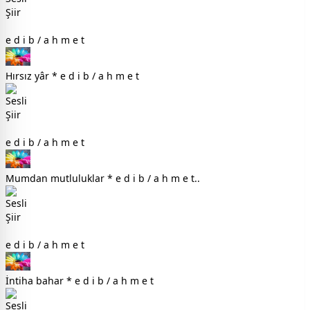
e d i b / a h m e t
Hırsız yâr * e d i b / a h m e t
e d i b / a h m e t
Mumdan mutluluklar * e d i b / a h m e t..
e d i b / a h m e t
İntiha bahar * e d i b / a h m e t