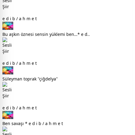
e d i b / a h m e t
Bu aşkın öznesi sensin yüklemi ben…* e d..
e d i b / a h m e t
Süleyman toprak "çiğdelya"
e d i b / a h m e t
Ben savaşı * e d i b / a h m e t