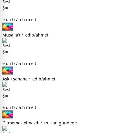
e d i b / a h m e t
Musalla't * edib/ahmet
e d i b / a h m e t
Aşk-ı şahane * edib/ahmet
e d i b / a h m e t
Gitmemek olmazdı * m. can gündede