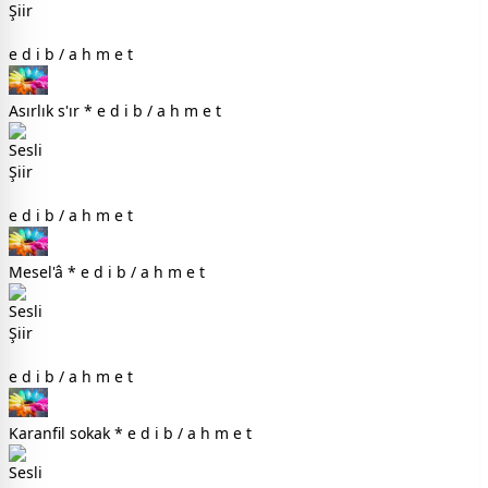
e d i b / a h m e t
Asırlık s'ır * e d i b / a h m e t
e d i b / a h m e t
Mesel'â * e d i b / a h m e t
e d i b / a h m e t
Karanfil sokak * e d i b / a h m e t