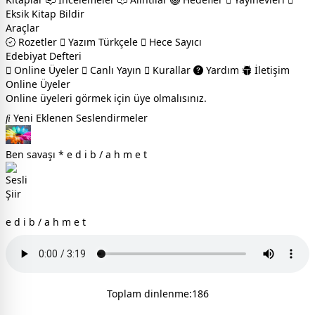
Eksik Kitap Bildir
Araçlar
Rozetler
Yazım Türkçele
Hece Sayıcı
Edebiyat Defteri
Online Üyeler
Canlı Yayın
Kurallar
Yardım
İletişim
Online Üyeler
Online üyeleri görmek için üye olmalısınız.
Yeni Eklenen Seslendirmeler
Ben savaşı * e d i b / a h m e t
e d i b / a h m e t
Toplam dinlenme:186