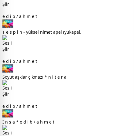
e d i b / a h m e t
T e s p i h - yüksel nimet apel (yukapel..
e d i b / a h m e t
Soyut aşklar çıkmazı * n i t e r a
e d i b / a h m e t
İ n s a * e d i b / a h m e t