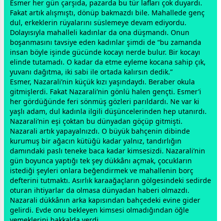
Esmer her gün çarşıda, pazarda bu tür lafları çok duyardı.
Fakat artık alışmıştı, dönüp bakmazdı bile. Mahallede genç
dul, erkeklerin rüyalarını süslemeye devam ediyordu.
Dolayısıyla mahalleli kadınlar da ona düşmandı. Onun
boşanmasını tavsiye eden kadınlar şimdi de “bu
zaman
da
insan böyle işinde gücünde kocayı nerde bulur. Bir kocayı
elinde tutamadı. O kadar da etme eyleme kocana sahip çık,
yuvanı dağıtma, iki sabi ile ortada kalırsın dedik.”
Esmer, Nazarali’nin küçük kızı yaşındaydı. Beraber okula
gitmişlerdi. Fakat Nazarali’nin gönlü halen gençti. Esmer’i
her gördüğünde feri sönmüş gözleri parıldardı. Ne var ki
yaşlı adam, dul kadınla ilgili düşüncelerinden hep utanırdı.
Nazarali’nin eşi çoktan bu dünyadan göçüp gitmişti.
Nazarali artık yapayalnızdı. O büyük bahçenin dibinde
kurumuş bir ağacın kütüğü kadar yalnız, tandırlığın
damındaki paslı teneke baca kadar kimsesizdi. Nazarali’nin
gün boyunca yaptığı tek şey dükkânı açmak, çocukların
istediği şeyleri onlara beğendirmek ve mahallenin borç
defterini tutmaktı. Asırlık karaağaçların gölgesindeki sedirde
oturan ihtiyarlar da olmasa dünyadan haberi olmazdı.
Nazarali dükkânın arka kapısından bahçedeki evine gider
gelirdi. Evde onu bekleyen kimsesi olmadığından öğle
yemeklerini bakkalda yerdi.