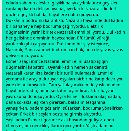
odada sobanın alevleri geyikli halıyı aydınlatınca geyikler
canlanıp karda dolaşmaya başlıyorlardı. Nazarali, kederli
gözleri geyikli halıda, hayallere dalıp gidiyordu.
Dükkânın bodrumu karanlıktı. Nazarali hayalinde dul kadını
bir bahaneyle hep bodruma çağırıyordu. Elektirik
düğmesinin yerini bir tek Nazarali emmi biliyordu. Dul kadın
her gelişinde emminin heyecandan üfürümlü yüreği
yarılacak gibi çarpıyordu. Dul kadın bir şey isteyince,
Nazarali; ‘Sana zahmet bodruma in bak, ben de yavaş yavaş
geliyorum diyordu.
Esmer aşağı inince Nazarali emmi elini uzatıp ışığın
düğmesini kapatırdı. Uyanık kadın hemen saklanırdı.
Nazarali karanlıkta kadını bir türlü bulamazdı. Emmi el
yordamı ile arayıp duruyor, eşyaları birbirine katıp deviriyor
yine de bulamıyordu. Tam yakalayacakken de yaşlı adamın
hayalinde kadın, onun şefkatini uyandıracak bir hayvan
yavrusuna dönüşüyordu. Oysa Esmer dükkâna ulaşmadan,
daha sokakta, eşikten girerken, bakkalın tezgahına
yanaşırken, badem gözlerini süzerken, bodruma yönelirken
çoktan ürkek bir ceylan postuna girmiş oluyordu.
Yaşlı adam Esmer’i görünce aklı başından gidiyor, onda
ölmüş eşinin gençlik yıllarını görüyordu. Yaşlı adam bir