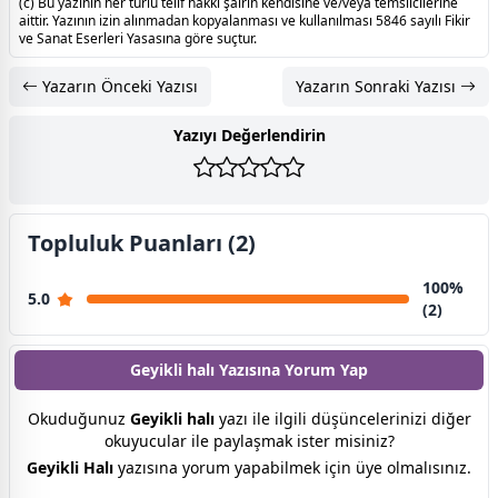
(c) Bu yazının her türlü telif hakkı şairin kendisine ve/veya temsilcilerine
aittir. Yazının izin alınmadan kopyalanması ve kullanılması 5846 sayılı Fikir
ve Sanat Eserleri Yasasına göre suçtur.
Yazarın Önceki Yazısı
Yazarın Sonraki Yazısı
Yazıyı Değerlendirin
Topluluk Puanları (2)
100%
5.0
(2)
Geyikli halı Yazısına
Yorum Yap
Okuduğunuz
Geyikli halı
yazı ile ilgili düşüncelerinizi diğer
okuyucular ile paylaşmak ister misiniz?
Geyikli Halı
yazısına yorum yapabilmek için üye olmalısınız.