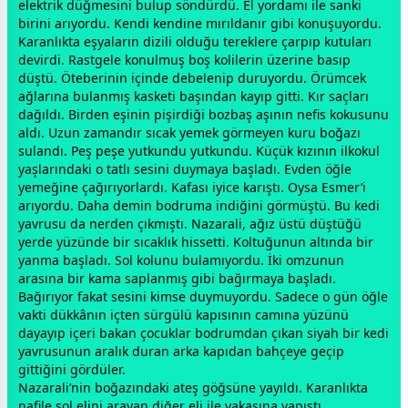
elektrik düğmesini bulup söndürdü. El yordamı ile sanki
birini arıyordu. Kendi kendine mırıldanır gibi konuşuyordu.
Karanlıkta eşyaların dizili olduğu tereklere çarpıp kutuları
devirdi. Rastgele konulmuş boş kolilerin üzerine basıp
düştü. Öteberinin içinde debelenip duruyordu. Örümcek
ağlarına bulanmış kasketi başından kayıp gitti. Kır saçları
dağıldı. Birden eşinin pişirdiği bozbaş aşının nefis kokusunu
aldı. Uzun
zaman
dır sıcak yemek görmeyen kuru boğazı
sulandı. Peş peşe yutkundu yutkundu. Küçük kızının ilkokul
yaşlarındaki o tatlı sesini duymaya başladı. Evden öğle
yemeğine çağırıyorlardı. Kafası iyice karıştı. Oysa Esmer’i
arıyordu. Daha demin bodruma indiğini görmüştü. Bu kedi
yavrusu da nerden çıkmıştı. Nazarali, ağız üstü düştüğü
yerde yüzünde bir sıcaklık hissetti. Koltuğunun altında bir
yanma başladı. Sol kolunu bulamıyordu. İki omzunun
arasına bir kama saplanmış gibi bağırmaya başladı.
Bağırıyor fakat sesini kimse duymuyordu. Sadece o gün öğle
vakti dükkânın içten sürgülü kapısının camına yüzünü
dayayıp içeri bakan çocuklar bodrumdan çıkan
siyah
bir kedi
yavrusunun aralık duran arka kapıdan bahçeye geçip
gittiğini gördüler.
Nazarali’nin boğazındaki ateş göğsüne yayıldı. Karanlıkta
nafile sol elini arayan diğer eli ile yakasına yapıştı.