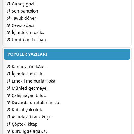
Güneş gözl..
Son pantolon
Tavuk döner
Ceviz ağacı
İçimdeki müzik..
Unutulan kurban
POPÜLER YAZILARI
Kamuran’ın k&#..
İçimdeki müzik..
Emekli memurlar lokali
Mühleti geçmeye..
Çalışmayan bilg..
Duvarda unutulan imza..
Kutsal yolculuk
Avludaki tavus kuşu
Çöpteki kitap
Kuru iğde ağa&#..