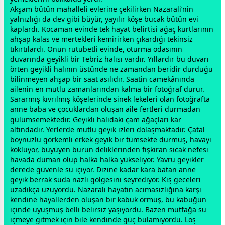
Akşam bütün mahalleli evlerine çekilirken Nazarali’nin
yalnızlığı da dev gibi büyür, yayılır köşe bucak bütün evi
kaplardı. Kocaman evinde tek hayat belirtisi ağaç kurtlarının
ahşap kalas ve mertekleri kemirirken çıkardığı tekinsiz
tıkırtılardı. Onun rutubetli evinde, oturma odasının
duvarında geyikli bir Tebriz halısı vardır. Yıllardır bu duvarı
örten geyikli halının üstünde ne
zaman
dan beridir durduğu
bilinmeyen ahşap bir saat asılıdır. Saatin camekânında
ailenin en mutlu
zaman
larından kalma bir fotoğraf durur.
Sararmış kıvrılmış köşelerinde sinek lekeleri olan fotoğrafta
anne
baba
ve çocuklardan oluşan aile fertleri durmadan
gülümsemektedir. Geyikli halıdaki çam ağaçları kar
altındadır. Yerlerde mutlu geyik izleri dolaşmaktadır. Çatal
boynuzlu görkemli erkek geyik bir tümsekte durmuş, havayı
kokluyor, büyüyen burun deliklerinden fışkıran sıcak nefesi
havada duman olup halka halka yükseliyor. Yavru geyikler
derede güvenle su içiyor. Dizine kadar kara batan
anne
geyik berrak suda nazlı gölgesini seyrediyor. Kış
gece
leri
uzadıkça uzuyordu. Nazarali hayatın acımasızlığına karşı
kendine hayallerden oluşan bir kabuk örmüş, bu kabuğun
içinde uyuşmuş belli belirsiz yaşıyordu. Bazen mutfağa su
içmeye gitmek için bile kendinde güç bulamıyordu. Loş