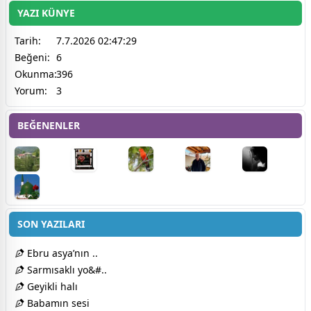
YAZI KÜNYE
Tarih:
7.7.2026 02:47:29
Beğeni:
6
Okunma:
396
Yorum:
3
BEĞENENLER
SON YAZILARI
Ebru asya’nın ..
Sarmısaklı yo&#..
Geyikli halı
Babamın sesi