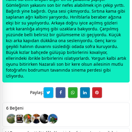
Gömleğinin yakasını son bir nefes alabilmek için çekip yırttı.
Bağırdı yine bağırdı. Oysa sesi çıkmıyordu. Sırtına kama gibi
saplanan ağrı kalbini yarıyordu. Hırıltılarla beraber ağzına
ekşi bir su yayılıyordu. Arkaya doğru iyice açılmış gözleri
artık karanlığa alışmış gibi uzaklara bakıyordu. Çarpılmış
yüzünde belli belirsiz bir gülümseme izi geçiyordu. Küçük
kızı arka kapıdan dükkâna ona sesleniyordu. Genç karısı
geyikli halının duvarını süslediği odada sofra kuruyordu.
Büyük kızlar bahçede gülüşüp birbirlerini kovalıyor,
ellerindeki ibrikle birbirlerini ıslatıyorlardı. Yorgun kalbi artık
oyunu bitirirken Nazarali son bir kere olsun ailesinin mutlu
fotoğrafını bodrumun tavanında sinema perdesi gibi
izliyordu.
Paylaş:
6 Beğeni