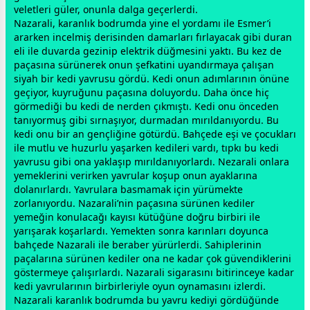
veletleri güler, onunla dalga geçerlerdi.
Nazarali, karanlık bodrumda yine el yordamı ile Esmer’i
ararken incelmiş derisinden damarları fırlayacak gibi duran
eli ile duvarda gezinip elektrik düğmesini yaktı. Bu kez de
paçasına sürünerek onun şefkatini uyandırmaya çalışan
siyah
bir kedi yavrusu gördü. Kedi onun adımlarının önüne
geçiyor, kuyruğunu paçasına doluyordu. Daha önce hiç
görmediği bu kedi de nerden çıkmıştı. Kedi onu önceden
tanıyormuş gibi sırnaşıyor, durmadan mırıldanıyordu. Bu
kedi onu bir an gençliğine götürdü. Bahçede eşi ve çocukları
ile mutlu ve huzurlu yaşarken kedileri vardı, tıpkı bu kedi
yavrusu gibi ona yaklaşıp mırıldanıyorlardı. Nezarali onlara
yemeklerini verirken yavrular koşup onun ayaklarına
dolanırlardı. Yavrulara basmamak için yürümekte
zorlanıyordu. Nazarali’nin paçasına sürünen kediler
yemeğin konulacağı kayısı kütüğüne doğru birbiri ile
yarışarak koşarlardı. Yemekten sonra karınları doyunca
bahçede Nazarali ile beraber yürürlerdi. Sahiplerinin
paçalarına sürünen kediler ona ne kadar çok güvendiklerini
göstermeye çalışırlardı. Nazarali sigarasını bitirinceye kadar
kedi yavrularının birbirleriyle oyun oynamasını izlerdi.
Nazarali karanlık bodrumda bu yavru kediyi gördüğünde