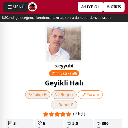
MENÜ
ÜYE OL
GİRİŞ
e menu
Kendi geleceğimizi kendimiz hazırlar, sonra da kader deriz. disraeli
s.eyyubi
44 yazı kayıtlı
Geyikli Halı
Takip Et
Beğen
Yorum
Rapor Et
( 2 kişi )
3
6
5,0
396