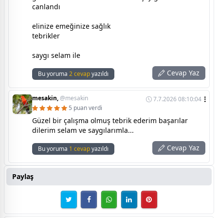
canlandı
elinize emeğinize sağlık
tebrikler
saygı selam ile
Cevap Yaz
Bu yoruma
2 cevap
yazıldı
mesakin,
@mesakin
7.7.2026 08:10:04
5 puan verdi
Güzel bir çalışma olmuş tebrik ederim başarılar
dilerim selam ve saygılarımla...
Cevap Yaz
Bu yoruma
1 cevap
yazıldı
Paylaş