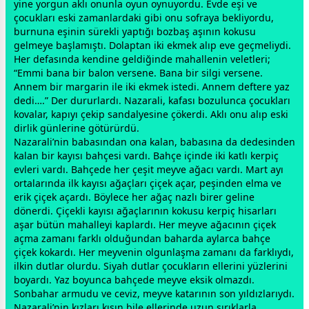
yine yorgun aklı onunla oyun oynuyordu. Evde eşi ve
çocukları eski
zaman
lardaki gibi onu sofraya bekliyordu,
burnuna eşinin sürekli yaptığı bozbaş aşının kokusu
gelmeye başlamıştı. Dolaptan iki
ekmek
alıp eve geçmeliydi.
Her defasında kendine geldiğinde mahallenin veletleri;
“Emmi bana bir balon versene. Bana bir silgi versene.
Annem bir margarin ile iki
ekmek
istedi. Annem deftere yaz
dedi….” Der dururlardı. Nazarali, kafası bozulunca çocukları
kovalar, kapıyı çekip sandalyesine çökerdi. Aklı onu alıp eski
dirlik günlerine götürürdü.
Nazarali’nin
baba
sından ona kalan,
baba
sına da dedesinden
kalan bir kayısı bahçesi vardı. Bahçe içinde iki katlı kerpiç
evleri vardı. Bahçede her çeşit meyve ağacı vardı. Mart ayı
ortalarında ilk kayısı ağaçları çiçek açar, peşinden elma ve
erik çiçek açardı. Böylece her ağaç nazlı birer geline
dönerdi. Çiçekli kayısı ağaçlarının kokusu kerpiç hisarları
aşar bütün mahalleyi kaplardı. Her meyve ağacının çiçek
açma
zaman
ı farklı olduğundan baharda aylarca bahçe
çiçek kokardı. Her meyvenin olgunlaşma
zaman
ı da farklıydı,
ilkin dutlar olurdu. Siyah dutlar çocukların ellerini yüzlerini
boyardı. Yaz boyunca bahçede meyve eksik olmazdı.
Sonbahar armudu ve ceviz, meyve katarının son yıldızlarıydı.
Nazarali’nin kızları kışın bile ellerinde uzun sırıklarla