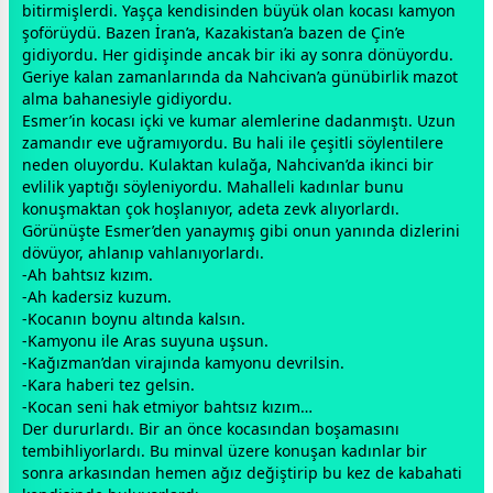
bitirmişlerdi. Yaşça kendisinden büyük olan kocası kamyon
şoförüydü. Bazen İran’a, Kazakistan’a bazen de Çin’e
gidiyordu. Her gidişinde ancak bir iki ay sonra dönüyordu.
Geriye kalan
zaman
larında da Nahcivan’a günübirlik mazot
alma bahanesiyle gidiyordu.
Esmer’in kocası içki ve kumar alemlerine dadanmıştı. Uzun
zaman
dır eve uğramıyordu. Bu hali ile çeşitli söylentilere
neden oluyordu. Kulaktan kulağa, Nahcivan’da ikinci bir
evlilik yaptığı söyleniyordu. Mahalleli kadınlar bunu
konuşmaktan çok hoşlanıyor, adeta zevk alıyorlardı.
Görünüşte Esmer’den yanaymış gibi onun yanında dizlerini
dövüyor, ahlanıp vahlanıyorlardı.
-Ah bahtsız kızım.
-Ah kadersiz kuzum.
-Kocanın boynu altında kalsın.
-Kamyonu ile Aras suyuna uşsun.
-Kağızman’dan virajında kamyonu devrilsin.
-Kara haberi tez gelsin.
-Kocan seni hak etmiyor bahtsız kızım…
Der dururlardı. Bir an önce kocasından boşamasını
tembihliyorlardı. Bu minval üzere konuşan kadınlar bir
sonra arkasından hemen ağız değiştirip bu kez de kabahati