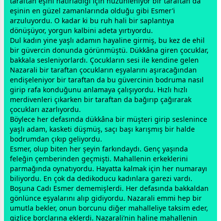
taraftan eşini hatırladığı için hüzünleniyor bir taraftan da
eşinin en güzel
zaman
larında olduğu gibi Esmer’i
arzuluyordu. O kadar ki bu ruh hali bir saplantıya
dönüşüyor, yorgun kalbini adeta yırtıyordu.
Dul kadın yine yaşlı adamın hayaline girmiş, bu kez de ehil
bir güvercin donunda görünmüştü. Dükkâna giren çocuklar,
bakkala sesleniyorlardı. Çocukların sesi ile kendine gelen
Nazarali bir taraftan çocukların eşyalarını aşıracağından
endişeleniyor bir taraftan da bu güvercinin bodruma nasıl
girip rafa konduğunu anlamaya çalışıyordu. Hızlı hızlı
merdivenleri çıkarken bir taraftan da bağırıp çağırarak
çocukları azarlıyordu.
Böylece her defasında dükkâna bir müşteri girip seslenince
yaşlı adam, kasketi düşmüş, saçı başı karışmış bir halde
bodrumdan çıkıp geliyordu.
Esmer, olup biten her şeyin farkındaydı. Genç yaşında
feleğin çemberinden geçmişti. Mahallenin erkeklerini
parmağında oynatıyordu. Hayatta kalmak için her numarayı
biliyordu. En çok da dedikoducu kadınlara garezi vardı.
Boşuna Cadı Esmer dememişlerdi. Her defasında bakkaldan
gönlünce eşyalarını alıp gidiyordu. Nazarali emmi hep bir
umutla bekler, onun borcunu diğer mahalleliye taksim eder,
gizlice borçlarına eklerdi. Nazarali’nin haline mahallenin