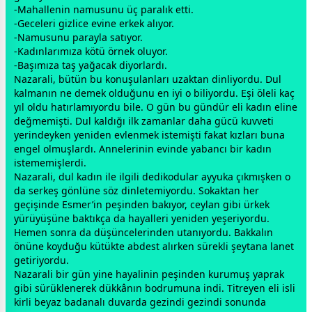
-Mahallenin namusunu üç paralık etti.
-Geceleri gizlice evine erkek alıyor.
-Namusunu parayla satıyor.
-Kadınlarımıza kötü örnek oluyor.
-Başımıza taş yağacak diyorlardı.
Nazarali, bütün bu konuşulanları uzaktan dinliyordu. Dul
kalmanın ne demek olduğunu en iyi o biliyordu. Eşi öleli kaç
yıl oldu hatırlamıyordu bile. O gün bu gündür eli kadın eline
değmemişti. Dul kaldığı ilk
zaman
lar daha gücü kuvveti
yerindeyken yeniden evlenmek istemişti fakat kızları buna
engel olmuşlardı. Annelerinin evinde yabancı bir kadın
istememişlerdi.
Nazarali, dul kadın ile ilgili dedikodular ayyuka çıkmışken o
da serkeş gönlüne söz dinletemiyordu. Sokaktan her
geçişinde Esmer’in peşinden bakıyor, ceylan gibi ürkek
yürüyüşüne baktıkça da hayalleri yeniden yeşeriyordu.
Hemen sonra da düşüncelerinden utanıyordu. Bakkalın
önüne koyduğu kütükte abdest alırken sürekli şeytana lanet
getiriyordu.
Nazarali bir gün yine hayalinin peşinden kurumuş yaprak
gibi sürüklenerek dükkânın bodrumuna indi. Titreyen eli isli
kirli
beyaz
badanalı duvarda gezindi gezindi sonunda