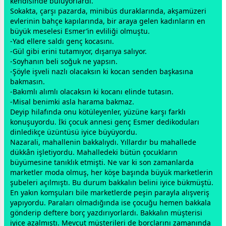
kendisinde buluyorlardı.
Sokakta, çarşı pazarda, minibüs duraklarında, akşamüzeri
evlerinin bahçe kapılarında, bir araya gelen kadınların en
büyük meselesi Esmer’in evliliği olmuştu.
-Yad ellere saldı genç kocasını.
-Gül gibi erini tutamıyor, dışarıya salıyor.
-Soyhanın beli soğuk ne yapsın.
-Şöyle işveli nazlı olacaksın ki kocan senden başkasına
bakmasın.
-Bakımlı alımlı olacaksın ki kocanı elinde tutasın.
-Misal benimki asla harama bakmaz.
Deyip hilafında onu kötüleyenler, yüzüne karşı farklı
konuşuyordu. İki çocuk
anne
si genç Esmer dedikoduları
dinledikçe üzüntüsü iyice büyüyordu.
Nazarali, mahallenin bakkalıydı. Yıllardır bu mahallede
dükkân işletiyordu. Mahalledeki bütün çocukların
büyümesine tanıklık etmişti. Ne var ki son
zaman
larda
marketler moda olmuş, her köşe başında büyük marketlerin
şubeleri açılmıştı. Bu durum bakkalın belini iyice bükmüştü.
En yakın komşuları bile marketlerde peşin parayla alışveriş
yapıyordu. Paraları olmadığında ise çocuğu hemen bakkala
gönderip deftere borç yazdırıyorlardı. Bakkalın müşterisi
iyice azalmıştı. Mevcut müşterileri de borçlarını
zaman
ında