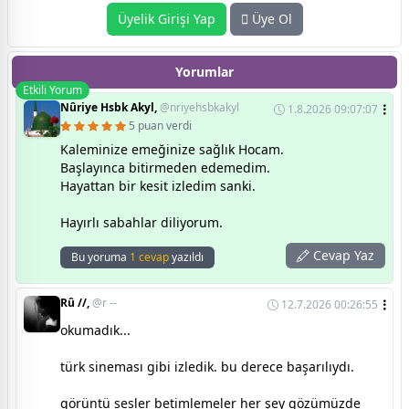
Üyelik Girişi Yap
Üye Ol
Yorumlar
Etkili Yorum
Nûriye Hsbk Akyl,
@nriyehsbkakyl
1.8.2026 09:07:07
5 puan verdi
Kaleminize emeğinize sağlık Hocam.
Başlayınca bitirmeden edemedim.
Hayattan bir kesit izledim sanki.
Hayırlı sabahlar diliyorum.
Cevap Yaz
Bu yoruma
1 cevap
yazıldı
Rû //,
@r --
12.7.2026 00:26:55
okumadık...
türk sineması gibi izledik. bu derece başarılıydı.
görüntü sesler betimlemeler her şey gözümüzde