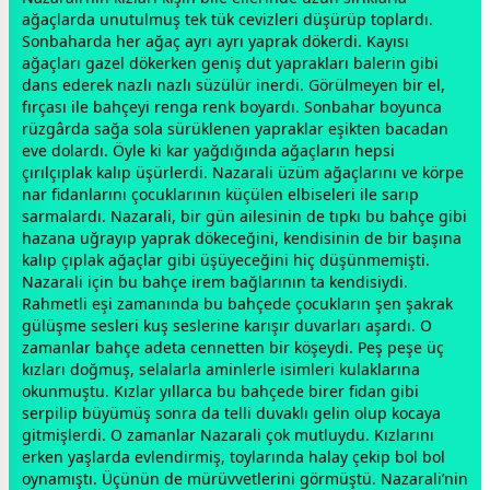
ağaçlarda unutulmuş tek tük cevizleri düşürüp toplardı.
Sonbaharda her ağaç ayrı ayrı yaprak dökerdi. Kayısı
ağaçları gazel dökerken geniş dut yaprakları balerin gibi
dans ederek nazlı nazlı süzülür inerdi. Görülmeyen bir el,
fırçası ile bahçeyi renga renk boyardı. Sonbahar boyunca
rüzgârda sağa sola sürüklenen yapraklar eşikten bacadan
eve dolardı. Öyle ki kar yağdığında ağaçların hepsi
çırılçıplak kalıp üşürlerdi. Nazarali üzüm ağaçlarını ve körpe
nar fidanlarını çocuklarının küçülen elbiseleri ile sarıp
sarmalardı. Nazarali, bir gün ailesinin de tıpkı bu bahçe gibi
hazana uğrayıp yaprak dökeceğini, kendisinin de bir başına
kalıp çıplak ağaçlar gibi üşüyeceğini hiç düşünmemişti.
Nazarali için bu bahçe irem bağlarının ta kendisiydi.
Rahmetli eşi
zaman
ında bu bahçede çocukların şen şakrak
gülüşme sesleri kuş seslerine karışır duvarları aşardı. O
zaman
lar bahçe adeta
cennet
ten bir köşeydi. Peş peşe üç
kızları doğmuş, selalarla aminlerle isimleri kulaklarına
okunmuştu. Kızlar yıllarca bu bahçede birer fidan gibi
serpilip büyümüş sonra da telli duvaklı gelin olup kocaya
gitmişlerdi. O
zaman
lar Nazarali çok mutluydu. Kızlarını
erken yaşlarda evlendirmiş, toylarında halay çekip bol bol
oynamıştı. Üçünün de mürüvvetlerini görmüştü. Nazarali’nin