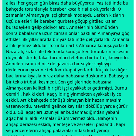
ailesi her geçen gün biraz daha büyüyordu. Yaz tatilinde bu
bahçede torunlarıyla beraber koca bir aile oluyorlardı. O
zaman
lar Almanya’ya işçi gitmek modaydı. Derken kızların
üçü de eşleri ile beraber
gurbet
e göçüp gittiler. Kızlar
buradayken gelip gidiyorlardı. Annelerinin ölümünden
sonra
baba
larına uzun
zaman
onlar baktılar. Almanya’ya göç
ettikleri ilk yıllar arada bir yaz tatilinde geliyorlardı. Zamanla
artık gelmez oldular. Torunları artık Almanca konuşuyorlardı.
Nazarali, kızları ile telefonda konuşurken torunlarının sesini
duymak isterdi, fakat torunları telefona bir türlü çıkmıyordu.
Anneleri ısrar edince de gavurca bir şeyler söyleyip
dedelerinin yüzüne telefonu kapatıyorlardı. Küçük kız diğer
bacılarına kıyasla biraz daha
baba
sına düşkündü. Babasıyla
bir tek o irtibatı kesmedi. Son gelişlerinde
baba
sına
Almanya’dan kaliteli bir çift işçi ayakkabısı getirmişti. Burnu
demirli, hakiki deri. Kaç yıldır giyinmekten ayakkabı iyice
eskidi. Artık bahçede dönüşü olmayan bir hazan mevsimi
yaşanıyordu. Mevsimi gelince kayısılar dökülüp yerde çürür
oldu. Gül ağaçları uzun yıllar budanmadığından yabani
ağaç halini aldı. Asmalar üzüm vermez oldu. Bahçenin
ahşap derazesi eskidi, menteşe ve zerzeleri paslandı. Kapı
ve pencerelerin ahşap palavralarındaki kurt yeniği