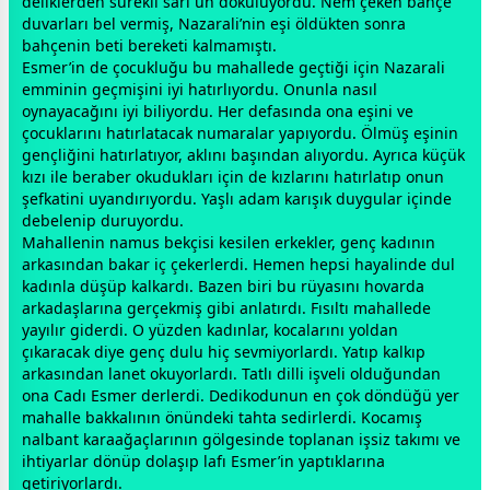
deliklerden sürekli sarı un dökülüyordu. Nem çeken bahçe
duvarları bel vermiş, Nazarali’nin eşi öldükten sonra
bahçenin beti bereketi kalmamıştı.
Esmer’in de çocukluğu bu mahallede geçtiği için Nazarali
emminin geçmişini iyi hatırlıyordu. Onunla nasıl
oynayacağını iyi biliyordu. Her defasında ona eşini ve
çocuklarını hatırlatacak numaralar yapıyordu. Ölmüş eşinin
gençliğini hatırlatıyor, aklını başından alıyordu. Ayrıca küçük
kızı ile beraber okudukları için de kızlarını hatırlatıp onun
şefkatini uyandırıyordu. Yaşlı adam karışık duygular içinde
debelenip duruyordu.
Mahallenin namus bekçisi kesilen erkekler, genç kadının
arkasından bakar iç çekerlerdi. Hemen hepsi hayalinde dul
kadınla düşüp kalkardı. Bazen biri bu rüyasını hovarda
arkadaşlarına gerçekmiş gibi anlatırdı. Fısıltı mahallede
yayılır giderdi. O yüzden kadınlar, kocalarını yoldan
çıkaracak diye genç dulu hiç sevmiyorlardı. Yatıp kalkıp
arkasından lanet okuyorlardı. Tatlı dilli işveli olduğundan
ona Cadı Esmer derlerdi. Dedikodunun en çok döndüğü yer
mahalle bakkalının önündeki tahta sedirlerdi. Kocamış
nalbant karaağaçlarının gölgesinde toplanan işsiz takımı ve
ihtiyarlar dönüp dolaşıp lafı Esmer’in yaptıklarına
getiriyorlardı.