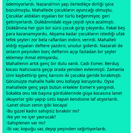
ödemiyorlardı. Nazarali’nin yaşı ilerledikçe dirliği iyice
bozulmuştu. Mahallede çocukların oyuncağı olmuştu.
Çocuklar aldıkları eşyaları bir türlü beğenmiyor, geri
getiriyorlardı. Dükkânındaki eşya çeşidi iyice azalmıştı.
Dükkânına her gün bir sürü çocuk girip çıkıyordu. Fakat beş
para kazanamıyordu. Akşama kadar çocukların istediği ufak
tefek şeyleri zor bela raflardan indirir, verirdi. Mahalleli
aldığı eşyaları deftere yazdırır, unutur giderdi. Nazarali de
onların peşinden borç defterini açıp fazladan bir şeyler
eklemeyi ihmal etmiyordu.
Mahallenin artık genç bir dulu vardı. Cadı Esmer. Berduş
kocası Nahcivan’a geçip orada yeniden evlenmişti. Zamanla
izini kaybettirip genç karısını iki çocukla geride bırakmıştı.
Görünüşte mahalle halkı onu kollayıp koruyordu. Oysa
mahallede genç yaşlı bütün erkekler Esmer’e yangındı.
Sokakta onu tek başına gördüklerinde güya kocasına lanet
okuyorlar gibi yapıp üstü kapalı kendisine laf atıyorlardı.
-Lanet olsun senin gibi kocaya!
-Bu güzel kadın sahipsiz bırakılır mı?
-Ne yer ne içer yavrucak?
-Sahiplenen var mı?
-İti var, kopuğu var, deyip peşinden seğirtiyorlardı.