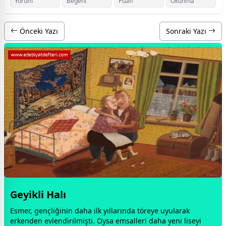
Yorum
Beğeni
Puan
Okunma
Önceki Yazı
Sonraki Yazı
Geyikli Halı
Esmer, gençliğinin daha ilk yıllarında töreye uyularak
erkenden evlendirilmişti. Oysa emsalleri daha yeni liseyi