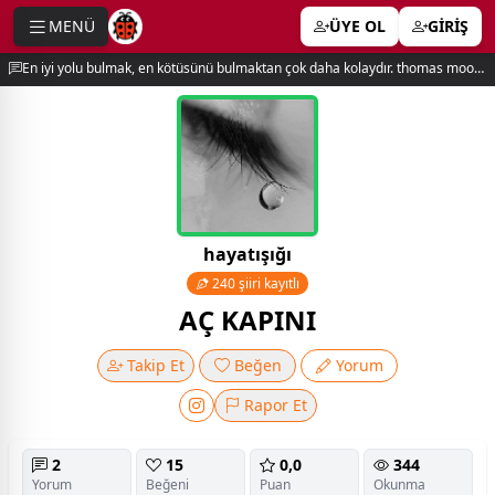
MENÜ
ÜYE OL
GİRİŞ
e menu
En iyi yolu bulmak, en kötüsünü bulmaktan çok daha kolaydır. thomas moore
hayatışığı
240 şiiri kayıtlı
AÇ KAPINI
Takip Et
Beğen
Yorum
Rapor Et
2
15
0,0
344
Yorum
Beğeni
Puan
Okunma