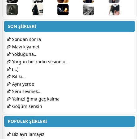
SON ŞİİRLERİ
Sondan sonra
Mavi kıyamet
Yokluğuna...
Yorgun bir kadın sesine u..
(...)
Bil ki...
Aynı yerde
Seni sevmek...
Yalnızlığıma geç kalma
Göğüm sensin
POPÜLER ŞİİRLERİ
Biz ayrı lamayız