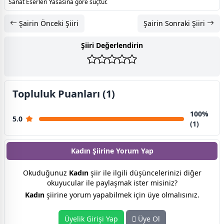
Sanat Eserleri Yasasına göre suçtur.
Şairin Önceki Şiiri
Şairin Sonraki Şiiri
Şiiri Değerlendirin
Topluluk Puanları (1)
100%
5.0
(1)
Kadın Şiirine
Yorum Yap
Okuduğunuz
Kadın
şiir ile ilgili düşüncelerinizi diğer
okuyucular ile paylaşmak ister misiniz?
Kadın
şiirine yorum yapabilmek için üye olmalısınız.
Üyelik Girişi Yap
Üye Ol