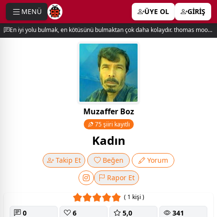
MENÜ
ÜYE OL
GİRİŞ
e menu
En iyi yolu bulmak, en kötüsünü bulmaktan çok daha kolaydır. thomas moore
Muzaffer Boz
75 şiiri kayıtlı
Kadın
Takip Et
Beğen
Yorum
Rapor Et
( 1 kişi )
0
6
5,0
341