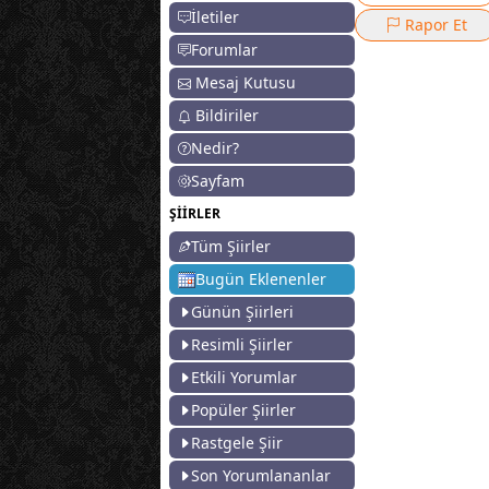
İletiler
Rapor Et
Forumlar
Mesaj Kutusu
Bildiriler
Nedir?
Sayfam
ŞİİRLER
Tüm Şiirler
Bugün Eklenenler
Günün Şiirleri
Resimli Şiirler
Etkili Yorumlar
Popüler Şiirler
Rastgele Şiir
Son Yorumlananlar