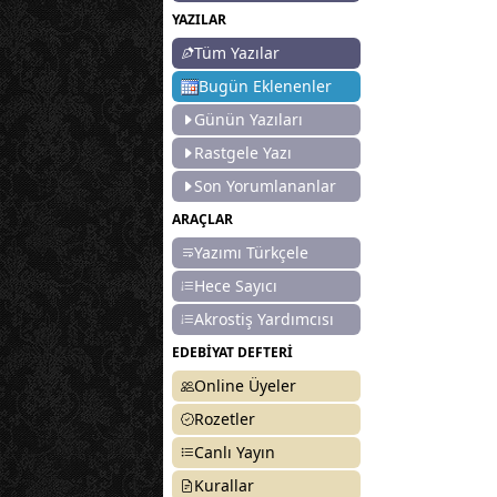
YAZILAR
Tüm Yazılar
Bugün Eklenenler
Günün Yazıları
Rastgele Yazı
Son Yorumlananlar
ARAÇLAR
Yazımı Türkçele
Hece Sayıcı
Akrostiş Yardımcısı
EDEBİYAT DEFTERİ
Online Üyeler
Rozetler
Canlı Yayın
Kurallar