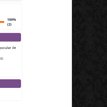
100%
(2)
yucular ile
ız.