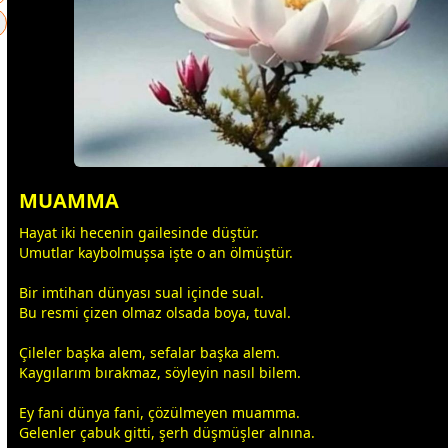
MUAMMA
Hayat iki
hece
nin gailesinde düştür.
Umutlar kaybolmuşsa işte o an ölmüştür.
Bir imtihan
dünya
sı sual içinde sual.
Bu resmi çizen olmaz olsada boya, tuval.
Çileler b
aşk
a alem, sefalar b
aşk
a alem.
Kaygılarım bırakmaz, söyleyin nasıl bilem.
Ey fani
dünya
fani, çözülmeyen muamma.
Gelenler çabuk gitti, şerh düşmüşler alnına.