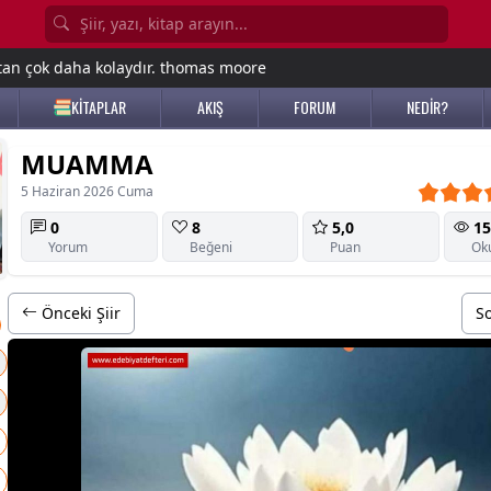
tan çok daha kolaydır. thomas moore
KİTAPLAR
AKIŞ
FORUM
NEDİR?
MUAMMA
5 Haziran 2026 Cuma
0
8
5,0
15
Yorum
Beğeni
Puan
Ok
Önceki Şiir
So