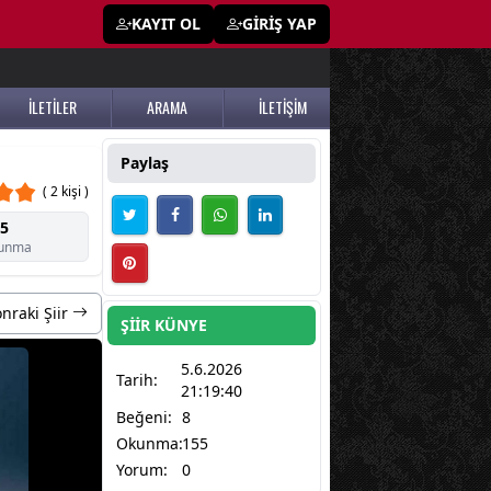
KAYIT OL
GİRİŞ YAP
İLETİLER
ARAMA
İLETİŞİM
Paylaş
( 2 kişi )
5
unma
nraki Şiir
ŞİİR KÜNYE
5.6.2026
Tarih:
21:19:40
Beğeni:
8
Okunma:
155
Yorum:
0