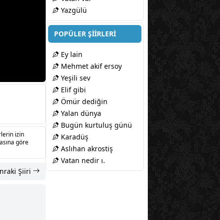
Yazgülü
POPÜLER ŞİİRLERİ
Ey lain
Mehmet akif ersoy
Yeşili sev
Elif gibi
Ömür dediğin
Yalan dünya
Bugün kurtuluş günü
lerin izin
Karadüş
sasına göre
Aslıhan akrostiş
Vatan nedir ı.
nraki Şiiri