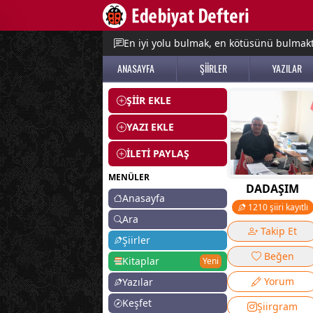
e menu
En iyi yolu bulmak, en kötüsünü bulmak
ANASAYFA
ŞİİRLER
YAZILAR
ŞİİR EKLE
YAZI EKLE
İLETİ PAYLAŞ
MENÜLER
DADAŞIM
Anasayfa
1210 şiiri kayıtlı
Ara
Takip Et
Şiirler
Beğen
Kitaplar
Yeni
Yorum
Yazılar
Keşfet
Şiirgram