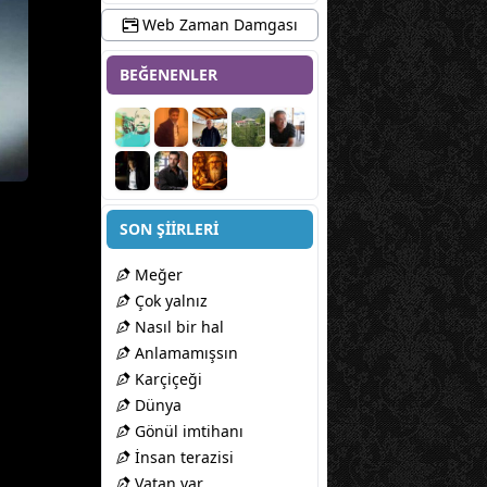
Web Zaman Damgası
BEĞENENLER
SON ŞİİRLERİ
Meğer
Çok yalnız
Nasıl bir hal
Anlamamışsın
Karçiçeği
Dünya
Gönül imtihanı
İnsan terazisi
Vatan var