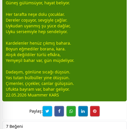
Güneş
gül
ümsüyor, hayat beliyor.
Her tarafta neşe dolu
çocuk
lar.
Dereler coşuyor,
sevgi
yle çağlar.
Uykudan uyanmış şu yüce dağlar,
Uyku sersemiyle hep sendeliyor.
Kardelenler henüz çıkmış bahara.
Boyun eğmediler borana, kara.
Alışık değildiler türlü efkâra,
Yem
yeşil
bahar var, gün müjdeliyor.
Dadaşım, gönlüne sıcağı düşsün.
Yas tutan bülbüller yine ötüşsün.
Çimenler,
çiçek
ler, canlar
gül
üşsün.
Ufukta
bayram
var, bahar geliyor.
22.05.2026 Muammer KARS
Paylaş:
7 Beğeni