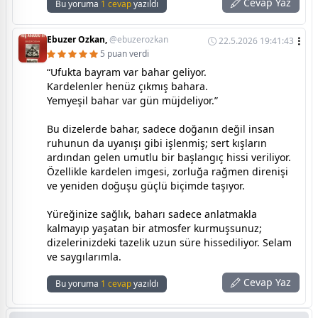
Cevap Yaz
Bu yoruma
1 cevap
yazıldı
Ebuzer Ozkan,
@ebuzerozkan
22.5.2026 19:41:43
5 puan verdi
“Ufukta bayram var bahar geliyor.
Kardelenler henüz çıkmış bahara.
Yemyeşil bahar var gün müjdeliyor.”
Bu dizelerde bahar, sadece doğanın değil insan
ruhunun da uyanışı gibi işlenmiş; sert kışların
ardından gelen umutlu bir başlangıç hissi veriliyor.
Özellikle kardelen imgesi, zorluğa rağmen direnişi
ve yeniden doğuşu güçlü biçimde taşıyor.
Yüreğinize sağlık, baharı sadece anlatmakla
kalmayıp yaşatan bir atmosfer kurmuşsunuz;
dizelerinizdeki tazelik uzun süre hissediliyor. Selam
ve saygılarımla.
Cevap Yaz
Bu yoruma
1 cevap
yazıldı