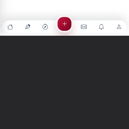
Türkiye'nin en büyük kültür sanat platformu
MENÜLER
Anasayfa
Keşfet
Şiirler
Hikayeler
Yazılar
İletiler
Forum
Nedir?
Ara