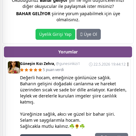
Okuduğunuz
Bahar geliyor
şiir ile ilgili düşüncelerinizi
diğer okuyucular ile paylaşmak ister misiniz?
BAHAR GELİYOR
şiirine yorum yapabilmek için üye
olmalısınız.
Üyelik Girişi Yap
Üye Ol
Yorumlar
Güneşin Kızı Zehra,
@gunesinkizi1
22.5.2026 19:44:12
5 puan verdi
Değerli hocam, emeğinize gönlünüze sağlık.
Baharın gelişini doğadaki canlanma ve hareket
üzerinden sıcak ve sade bir dille anlatıyor. Kardelen,
leylek ve derelerle kurulan imgeler şiire canlılık
katmış.
Yüreğinize sağlık, akıcı ve güzel bir bahar şiiri.
Selam ve saygılarımla hocam.
Sağlıcakla mutlu kalınız.☘🌻☘