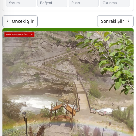
Yorum
Beğeni
Puan
Okunma
Önceki Şiir
Sonraki Şiir