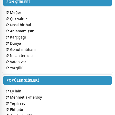
SON ŞİİRLERİ
Meğer
Çok yalnız
Nasıl bir hal
Anlamamışsın
Karçiçeği
Dünya
Gönül imtihanı
İnsan terazisi
Vatan var
Yazgülü
POPÜLER ŞİİRLERİ
Ey lain
Mehmet akif ersoy
Yeşili sev
Elif gibi