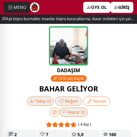
MENÜ
ÜYE OL
GİRİŞ
e menu
Aşk köprü kurmaktır. insanlar köprü kuracaklarına, duvar ördükleri için yalnız kalırlar. newton
DADAŞIM
1210 şiiri kayıtlı
BAHAR GELİYOR
Takip Et
Beğen
Yorum
Rapor Et
( 4 kişi )
2
7
5,0
160