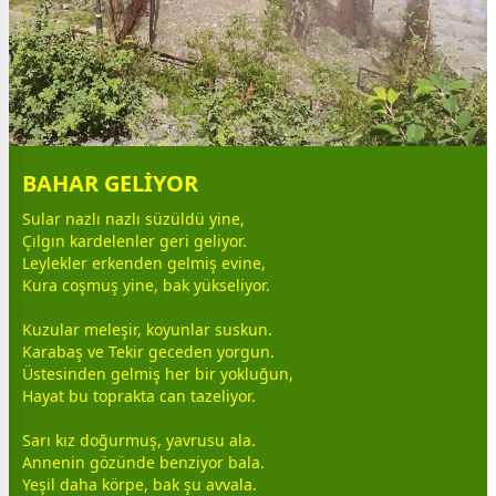
BAHAR GELİYOR
Sular nazlı nazlı süzüldü yine,
Çılgın kardelenler geri geliyor.
Leylekler erkenden gelmiş evine,
Kura coşmuş yine, bak yükseliyor.
Kuzular meleşir, koyunlar suskun.
Karabaş ve Tekir
gece
den yorgun.
Üstesinden gelmiş her bir yokluğun,
Hayat bu toprakta can tazeliyor.
Sarı kız doğurmuş, yavrusu ala.
Annenin gözünde benziyor bala.
Yeşil daha körpe, bak şu avvala.