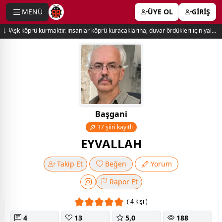
MENÜ
ÜYE OL
GİRİŞ
e menu
Aşk köprü kurmaktır. insanlar köprü kuracaklarına, duvar ördükleri için yalnız kalırlar. newton
Başgani
37 şiiri kayıtlı
EYVALLAH
Takip Et
Beğen
Yorum
Rapor Et
( 4 kişi )
4
13
5,0
188