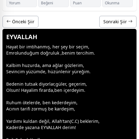
Yorum
Beğeni
Puan
Okunma
Önceki Şiir
Sonraki Şiir
EYVALLAH
Hayat bir imtihanmış, her şey bir seçim,
Emrolunduğum doğruluk ,benim tercihim.
Kalbim huzurda, ama ağlar gözlerim,
Sevincim yüzümde,
hüzün
lenir yüreğim.
Bedenin tutsak diyorlar,
gül
er, geçerim,
Olsun! Hayalim firarda,ben içerdeyim.
Ruhum ötelerde, ben kederdeyim,
Acının tarifi zormuş be
kardeş
im,
Yardımı kuldan değil,
Allah
’tan(C.C) beklerim,
Kaderde yazana EYVALLAH derim!