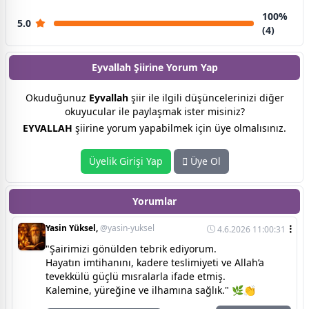
100%
5.0
(4)
Eyvallah Şiirine
Yorum Yap
Okuduğunuz
Eyvallah
şiir ile ilgili düşüncelerinizi diğer
okuyucular ile paylaşmak ister misiniz?
EYVALLAH
şiirine yorum yapabilmek için üye olmalısınız.
Üyelik Girişi Yap
Üye Ol
Yorumlar
Yasin Yüksel,
@yasin-yuksel
4.6.2026 11:00:31
"Şairimizi gönülden tebrik ediyorum.
Hayatın imtihanını, kadere teslimiyeti ve Allah’a
tevekkülü güçlü mısralarla ifade etmiş.
Kalemine, yüreğine ve ilhamına sağlık." 🌿👏