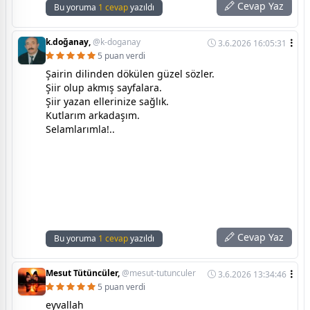
Cevap Yaz
Bu yoruma
1 cevap
yazıldı
k.doğanay,
@k-doganay
3.6.2026 16:05:31
5 puan verdi
Şairin dilinden dökülen güzel sözler.
Şiir olup akmış sayfalara.
Şiir yazan ellerinize sağlık.
Kutlarım arkadaşım.
Selamlarımla!..
Cevap Yaz
Bu yoruma
1 cevap
yazıldı
Mesut Tütüncüler,
@mesut-tutunculer
3.6.2026 13:34:46
5 puan verdi
eyvallah