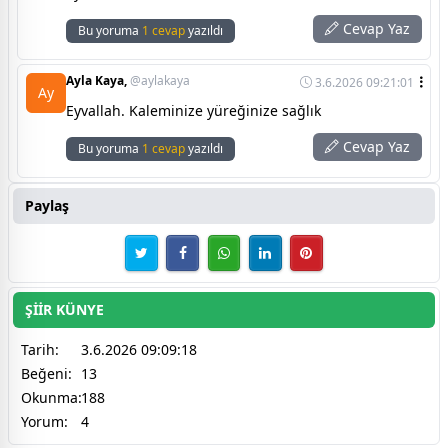
Cevap Yaz
Bu yoruma
1 cevap
yazıldı
Ayla Kaya,
@aylakaya
3.6.2026 09:21:01
Ay
Eyvallah. Kaleminize yüreğinize sağlık
Cevap Yaz
Bu yoruma
1 cevap
yazıldı
Paylaş
ŞİİR KÜNYE
Tarih:
3.6.2026 09:09:18
Beğeni:
13
Okunma:
188
Yorum:
4