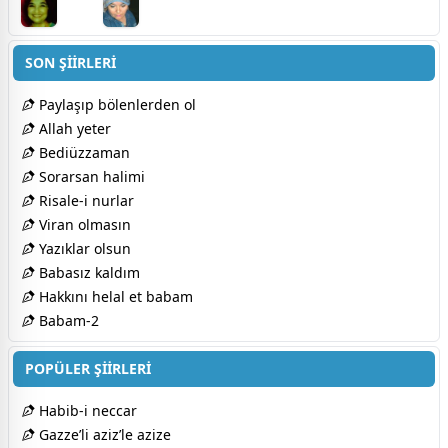
SON ŞİİRLERİ
Paylaşıp bölenlerden ol
Allah yeter
Bediüzzaman
Sorarsan halimi
Risale-i nurlar
Viran olmasın
Yazıklar olsun
Babasız kaldım
Hakkını helal et babam
Babam-2
POPÜLER ŞİİRLERİ
Habib-i neccar
Gazze’li aziz’le azize