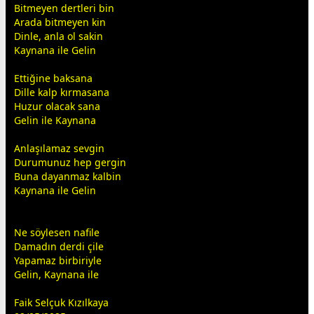
Bitmeyen dertleri bin
Arada bitmeyen kin
Dinle, anla ol sakin
Kaynana ile Gelin
Ettiğine baksana
Dille kalp kırmasana
Huzur olacak sana
Gelin ile Kaynana
Anlaşılamaz
sevgi
n
Durumunuz hep gergin
Buna dayanmaz kalbin
Kaynana ile Gelin
Ne söylesen nafile
Damadın derdi çile
Yapamaz birbiriyle
Gelin, Kaynana ile
Faik Selçuk Kızılkaya