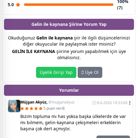
100%
5.0
(7)
Gelin ile kaynana Şiirine
Yorum Yap
Okuduğunuz
Gelin ile kaynana
şiir ile ilgili düşüncelerinizi
diğer okuyucular ile paylaşmak ister misiniz?
GELİN İLE KAYNANA
şiirine yorum yapabilmek için üye
olmalısınız.
Üyelik Girişi Yap
Üye Ol
Yorumlar
Müjgan Akyüz,
@mujganakyuz
8.6.2026 19:33:00
5 puan verdi
Bizim topluma mı has yoksa başka ülkelerde de var
mı bilmem, gelin-kaynana çekişmeleri erkeklerin
başına çok dert açmıştır.