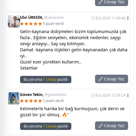
Cevap Yaz
Ulvi ÜRESİN,
@ulviuresin
8.6.2026 11:40:46
5 puan verdi
Gelin-kaynana didişmeleri bizim toplumumuzda çok
fazla.. Eğitim seviyeleri, ekonomik nedenler, saygı
sevgi anlayışı.. Say say bitmiyor..
Damat -kaynana ilişkileri gelin-kaynanadan çok daha
iyi..
Güzel eser yürekten kutlarım..
Selamlar
Cevap Yaz
Bu yoruma
1 cevap
yazıldı
Güven Tekin,
@guventekin
6.6.2026 12:36:24
5 puan verdi
Kelimelerle harika bir bağ kurmuşsun, çok derin ve
güzel bir şiir olmuş. 🔥"
Cevap Yaz
Bu yoruma
1 cevap
yazıldı