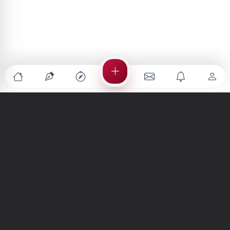
Türkiye'nin en büyük kültür sanat platformu
MENÜLER
Anasayfa
Keşfet
Şiirler
Hikayeler