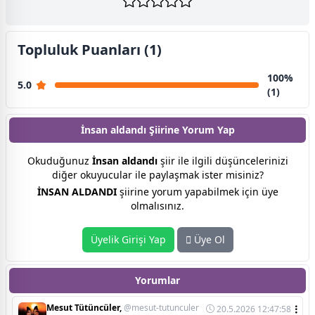
Topluluk Puanları (1)
100%
5.0
(1)
İnsan aldandı Şiirine
Yorum Yap
Okuduğunuz
İnsan aldandı
şiir ile ilgili düşüncelerinizi
diğer okuyucular ile paylaşmak ister misiniz?
İNSAN ALDANDI
şiirine yorum yapabilmek için üye
olmalısınız.
Üyelik Girişi Yap
Üye Ol
Yorumlar
Mesut Tütüncüler,
@mesut-tutunculer
20.5.2026 12:47:58