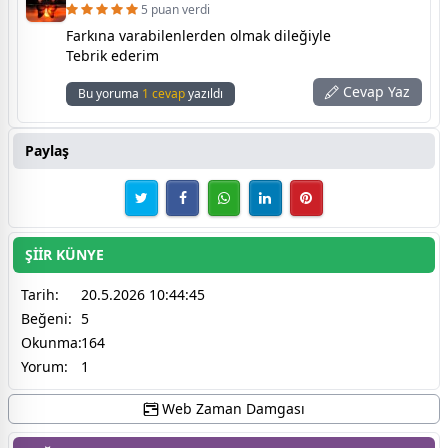
5 puan verdi
Farkına varabilenlerden olmak dileğiyle
Tebrik ederim
Cevap Yaz
Bu yoruma
1 cevap
yazıldı
Paylaş
ŞİİR KÜNYE
Tarih:
20.5.2026 10:44:45
Beğeni:
5
Okunma:
164
Yorum:
1
Web Zaman Damgası