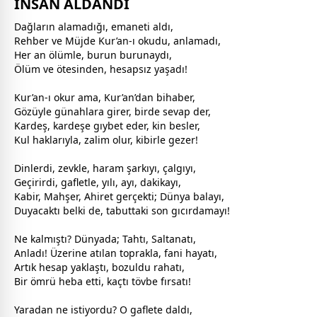
İNSAN ALDANDI
Dağların alamadığı, emaneti aldı,
Rehber ve Müjde Kur’an-ı okudu, anlamadı,
Her an
ölüm
le, burun burunaydı,
Ölüm ve ötesinden, hesapsız yaşadı!
Kur’an-ı okur ama, Kur’an’dan bihaber,
Gözüyle günahlara girer, birde sevap der,
Kardeş,
kardeş
e gıybet eder, kin besler,
Kul haklarıyla, zalim olur, kibirle gezer!
Dinlerdi, zevkle, haram şarkıyı, çalgıyı,
Geçirirdi, gafletle, yılı, ayı, dakikayı,
Kabir, Mahşer, Ahiret gerçekti; Dünya balayı,
Duyacaktı belki de, tabuttaki son gıcırdamayı!
Ne kalmıştı? Dünyada; Tahtı, Saltanatı,
Anladı! Üzerine atılan toprakla, fani hayatı,
Artık hesap yaklaştı, bozuldu rahatı,
Bir ömrü heba etti, kaçtı tövbe fırsatı!
Yaradan ne istiyordu? O gaflete daldı,