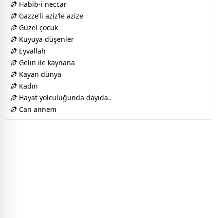
Habib-i neccar
Gazze’li aziz’le azize
Güzel çocuk
Kuyuya düşenler
Eyvallah
Gelin ile kaynana
Kayan dünya
Kadın
Hayat yolculuğunda dayıda..
Can annem