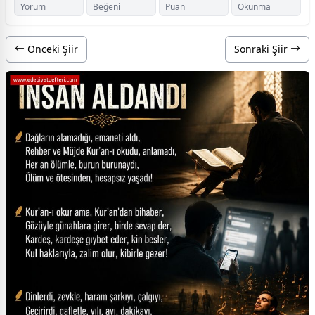
Yorum
Beğeni
Puan
Okunma
Önceki Şiir
Sonraki Şiir