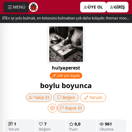
MENÜ
ÜYE OL
GİRİŞ
e menu
En iyi yolu bulmak, en kötüsünü bulmaktan çok daha kolaydır. thomas moore
hulyaperest
249 şiiri kayıtlı
boylu boyunca
Takip Et
Beğen
Yorum
Rapor Et
1
7
0,0
961
Yorum
Beğeni
Puan
Okunma