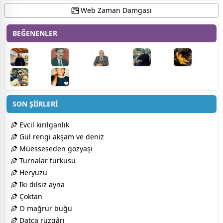
Web Zaman Damgası
BEĞENENLER
SON ŞİİRLERİ
Evcil kırılganlık
Gül rengi akşam ve deniz
Müesseseden gözyaşı
Turnalar türküsü
Heryüzü
İki dilsiz ayna
Çoktan
O mağrur buğu
Datça rüzgârı