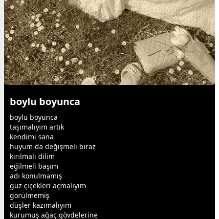
boylu boyunca
boylu boyunca
taşımalıyım artık
kendimi sana
huyum da değişmeli biraz
kırılmalı dilim
eğilmeli başım
adı konulmamış
güz
çiçek
leri açmalıyım
görülmemiş
düşler kazımalıyım
kurumuş ağaç gövdelerine