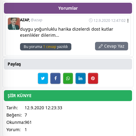
Yorumlar
AZAP,
@azap
12.9.2020 12:47:02
duygu yoğunluklu harika dizelerdi dost kutlar
esenlikler dilerim...
Cevap Yaz
Bu yoruma
1 cevap
yazıldı
Paylaş
ŞİİR KÜNYE
Tarih:
12.9.2020 12:23:33
Beğeni:
7
Okunma:
961
Yorum:
1