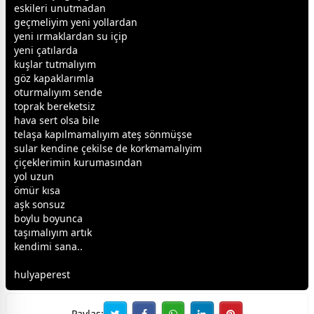
eskileri unutmadan
geçmeliyim yeni yollardan
yeni ırmaklardan su içip
yeni çatılarda
kuşlar tutmalıyım
göz kapaklarımla
oturmalıyım sende
toprak bereketsiz
hava sert olsa bile
telaşa kapılmamalıyım ateş sönmüşse
sular kendine çekilse de korkmamalıyim
çiçek
lerimin kurumasından
yol uzun
ömür kısa
aşk
sonsuz
boylu boyunca
taşımalıyım artık
kendimi sana..
hulyaperest
Paylaş: