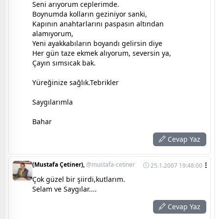
Seni arıyorum ceplerimde.
Boynumda kolların geziniyor sanki,
Kapının anahtarlarını paspasın altından
alamıyorum,
Yeni ayakkabıların boyandı gelirsin diye
Her gün taze ekmek alıyorum, seversin ya,
Çayın sımsıcak bak.
Yüreğinize sağlık.Tebrikler
Saygılarımla
Bahar
Cevap Yaz
(Mustafa Çetiner),
@mustafa-cetiner
25.1.2007 19:48:00
Çok güzel bir şiirdi,kutlarım.
Selam ve Saygılar....
Cevap Yaz