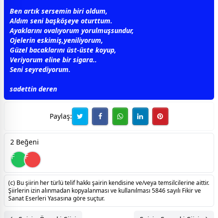
Ben artık sersemin biri oldum,
Aldım seni b
aşk
öşeye oturttum.
Ayaklarını ovalıyorum yorulmuşsundur,
Ojelerin eskimiş,yeniliyorum,
Güzel bacaklarını üst-üste koyup,
Veriyorum eline bir sigara..
Seni seyrediyorum.
sadettin deren
Paylaş:
2 Beğeni
F
F
(c) Bu şiirin her türlü telif hakkı şairin kendisine ve/veya temsilcilerine aittir.
Şiirlerin izin alınmadan kopyalanması ve kullanılması 5846 sayılı Fikir ve
Sanat Eserleri Yasasına göre suçtur.