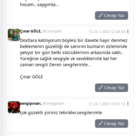
hocam...saygımla...
Cevap Yaz
Çınar GÖLE,
@cinargole
26.1.2007 02:46:04
Dostlara katılıyorum böylesi bir davete hayır denmez
beklemenin güzelliği de sanırım bunların özleminde
yatıyor bir gün belki sözcüklerinin arkasında saklı..
Yüreğine sağlık sevgiyle ve sevdiklerinle kal her
zaman sevgili Deren sevgilerimle..
Çınar GÖLE
Cevap Yaz
sevgipınarı,
@sevgipinari
26.1.2007 01:01:12
çok güzeldi şiiriniz tebrikler.sevgilerimle
Cevap Yaz