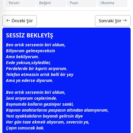
Yorum
Beğeni
Puan
Okunma
Önceki Şiir
Sonraki Şiir
SESSİZ BEKLEYİŞ
Ben artık sersemin biri oldum,
Biliyorum gelmeyeceksin
Ama bekliyorum.
Evde yoksun,söylediler,
Perdelerde bir kıpırtı arıyorum.
Telefon etmezsin artık belli bir şey
Ama ya ederse diyorum.
Ben artık sersemin biri oldum,
Seni arıyorum ceplerimde.
Boynumda kolların geziniyor sanki,
Kapının anahtarlarını paspasın altından alamıyorum,
Yeni ayakkabıların boyandı gelirsin diye
Her gün taze
ekmek
alıyorum, seversin ya,
Çayın sımsıcak bak.