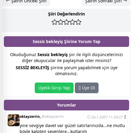
Şairin Önceki Şiiri
Şairin Sonraki Şiiri
Şiiri Değerlendirin
Sessiz bekleyiş Şiirine
Yorum Yap
Okuduğunuz
Sessiz bekleyiş
şiir ile ilgili düşüncelerinizi
diğer okuyucular ile paylaşmak ister misiniz?
SESSİZ BEKLEYİŞ
şiirine yorum yapabilmek için üye
olmalısınız.
Üyelik Girişi Yap
Üye Ol
Yorumlar
oktayzerrin,
@oktayzerrin
26.1.2007 11:34:27
yine sevgiye davet var güzel satırlarınızda...ne mutlu
böyle kalpten sevenlere...kutlarım