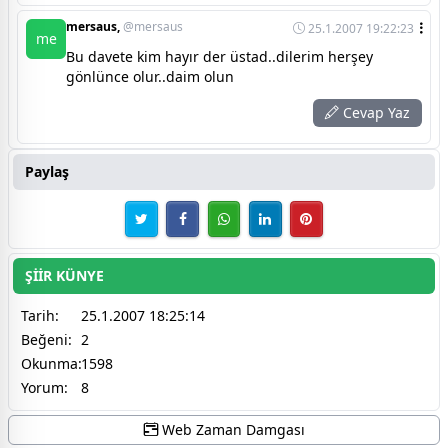
mersaus,
@mersaus
25.1.2007 19:22:23
me
Bu davete kim hayır der üstad..dilerim herşey
gönlünce olur..daim olun
Cevap Yaz
Paylaş
ŞİİR KÜNYE
Tarih:
25.1.2007 18:25:14
Beğeni:
2
Okunma:
1598
Yorum:
8
Web Zaman Damgası