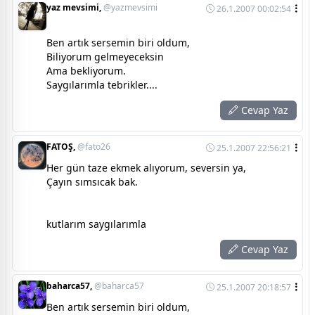
yaz mevsimi,
@yazmevsimi
26.1.2007 00:02:54
Ben artık sersemin biri oldum,
Biliyorum gelmeyeceksin
Ama bekliyorum.
Saygılarımla tebrikler....
Cevap Yaz
FATOŞ,
@fato26
25.1.2007 22:56:21
Her gün taze ekmek alıyorum, seversin ya,
Çayın sımsıcak bak.
kutlarım saygılarımla
Cevap Yaz
baharca57,
@baharca57
25.1.2007 20:18:57
Ben artık sersemin biri oldum,