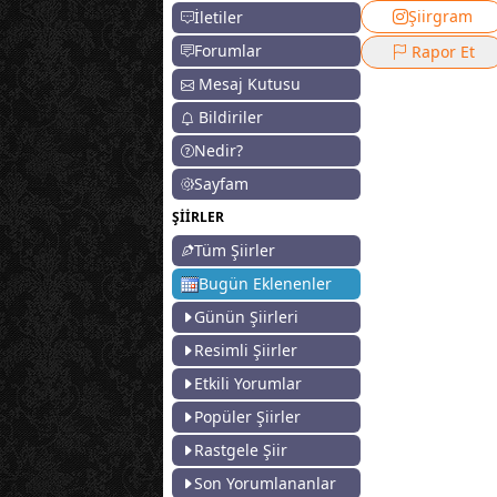
Şiirgram
İletiler
Forumlar
Rapor Et
Mesaj Kutusu
Bildiriler
Nedir?
Sayfam
ŞİİRLER
Tüm Şiirler
Bugün Eklenenler
Günün Şiirleri
Resimli Şiirler
Etkili Yorumlar
Popüler Şiirler
Rastgele Şiir
Son Yorumlananlar