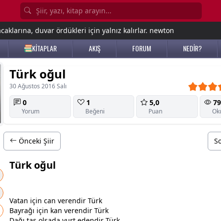
aklarına, duvar ördükleri için yalnız kalırlar. newton
KİTAPLAR
AKIŞ
FORUM
NEDİR?
Türk oğul
30 Ağustos 2016 Salı
0
1
5,0
79
Yorum
Beğeni
Puan
Ok
Önceki Şiir
So
Türk oğul
Vatan için can verendir Türk
Bayrağı için kan verendir Türk
Dağı taş olsada yurt edendir Türk