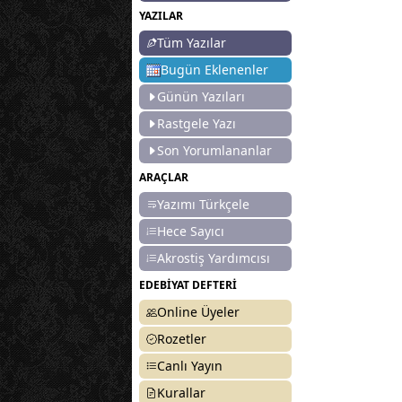
YAZILAR
Tüm Yazılar
Bugün Eklenenler
Günün Yazıları
Rastgele Yazı
Son Yorumlananlar
ARAÇLAR
Yazımı Türkçele
Hece Sayıcı
Akrostiş Yardımcısı
EDEBİYAT DEFTERİ
Online Üyeler
Rozetler
Canlı Yayın
Kurallar