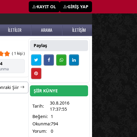
KAYIT OL
GİRİŞ YAP
İLETİLER
ARAMA
İLETİŞİM
Paylaş
( 1 kişi )
4
unma
nraki Şiir
ŞİİR KÜNYE
30.8.2016
Tarih:
17:37:55
Beğeni:
1
Okunma:
794
Yorum:
0