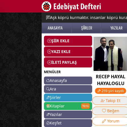
e menu
Aşk köprü kurmaktır. insanlar köprü kurac
ANASAYFA
ŞİİRLER
YAZILAR
ŞİİR EKLE
YAZI EKLE
İLETİ PAYLAŞ
MENÜLER
RECEP HAYAL
Anasayfa
HAYALOGLU
Ara
259 şiiri kayıtlı
Şiirler
Takip Et
Kitaplar
Yeni
Beğen
Yazılar
Yorum
Keşfet