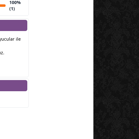
100%
(1)
yucular ile
ız.