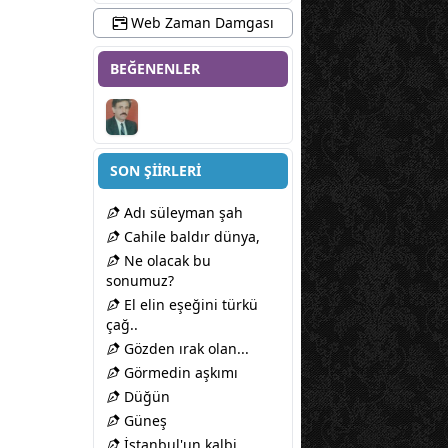
Web Zaman Damgası
BEĞENENLER
SON ŞİİRLERİ
Adı süleyman şah
Cahile baldır dünya,
Ne olacak bu
sonumuz?
El elin eşeğini türkü
çağ..
Gözden ırak olan...
Görmedin aşkımı
Düğün
Güneş
İstanbul'un kalbi