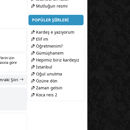
Mutluğun resmi
POPÜLER ŞİİRLERİ
Kardeş e yazıyorum
Elif im
Öğretmenim?
Gümüşhanem
lerin izin
Hepimiz biriz kardeşiz
sasına göre
İstanbul
Oğul unutma
nraki Şiiri
Özüne dön
Zaman gelsin
Koca reis 2