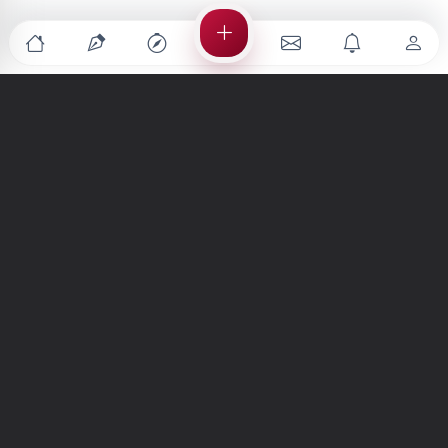
Türkiye'nin en büyük kültür sanat platformu
MENÜLER
Anasayfa
Keşfet
Şiirler
Hikayeler
Yazılar
İletiler
Forum
Nedir?
Ara
SİTE