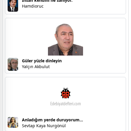
İnsan kendini ne sanıyor.
Hamdioruc
Güler yüzle dinleyin
Yalçın Akbulut
Anladığım yerde duruyorum...
Sevtap Kaya Nurgönül