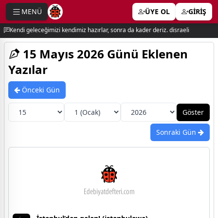
MENÜ
ÜYE OL
GİRİŞ
e menu
Kendi geleceğimizi kendimiz hazırlar, sonra da kader deriz. disraeli
15 Mayıs 2026 Günü Eklenen
Yazılar
Önceki Gün
Sonraki Gün