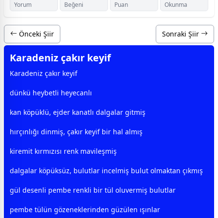
Yorum
Beğeni
Puan
Okunma
Önceki Şiir
Sonraki Şiir
Karadeniz çakır keyif
Karadeniz çakır keyif
dünkü heybetli heyecanlı
kan köpüklü, ejder kanatlı dalgalar gitmiş
hırçınlığı dinmiş, çakır keyif bir hal almış
kiremit
kırmızı
sı renk
mavi
leşmiş
dalgalar köpüksüz,
bulut
lar incelmiş
bulut
olmaktan çıkmış
gül
desenli pembe renkli bir tül oluvermiş
bulut
lar
pembe tülün gözeneklerinden güzülen ışınlar