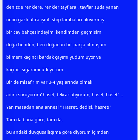
denizde renklere, renkler tayflara , tayflar suda yanan
neon gazlı ultra ışınlı stop lambaları oluvermiş
bir çay bahçesindeyim, kendimden geçmişim
doğa
benden, ben
doğa
dan bir parça olmuşum
bilmem kaçıncı bardak çayımı yudumluyor ve
kaçıncı sıgaramı üflüyorum
Bir de misafirim var 3-4 yaşlarında olmalı
adını soruyorum’ haset, tekrarlatıyorum, haset, haset"...
Yan masadan ana
anne
si " Hasret, dedisi,
hasret
!"
Tam da bana göre, tam da,
bu andaki duygusallığıma göre diyorum içimden