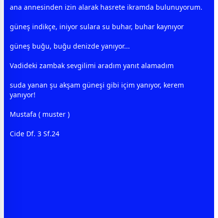
ana
anne
sinden izin alarak
hasret
e ikramda bulunuyorum.
güneş
indikçe, iniyor sulara su buhar, buhar kaynıyor
güneş
buğu, buğu denizde yanıyor...
Vadideki zambak
sevgi
limi aradım yanıt alamadım
suda yanan şu akşam
güneş
i gibi içim yanıyor, kerem
yanıyor!
Mustafa ( muster )
Cide Df. 3 Sf.24