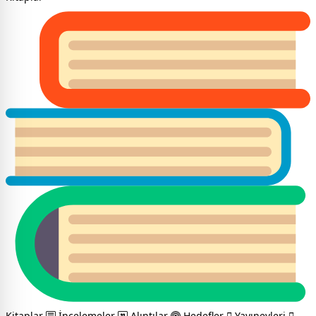
Kitaplar
İncelemeler
Alıntılar
Hedefler
Yayınevleri