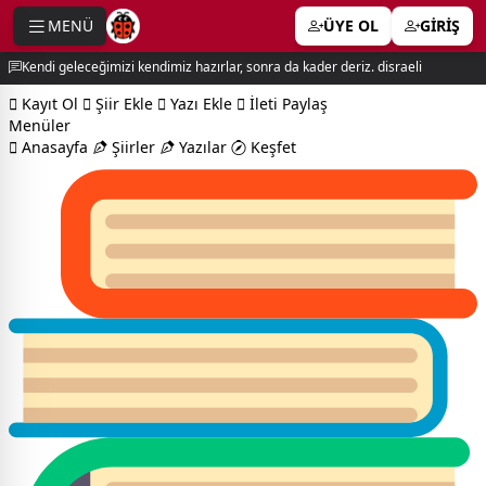
MENÜ
ÜYE OL
GİRİŞ
e menu
Kendi geleceğimizi kendimiz hazırlar, sonra da kader deriz. disraeli
Kayıt Ol
Şiir Ekle
Yazı Ekle
İleti Paylaş
Menüler
Anasayfa
Şiirler
Yazılar
Keşfet