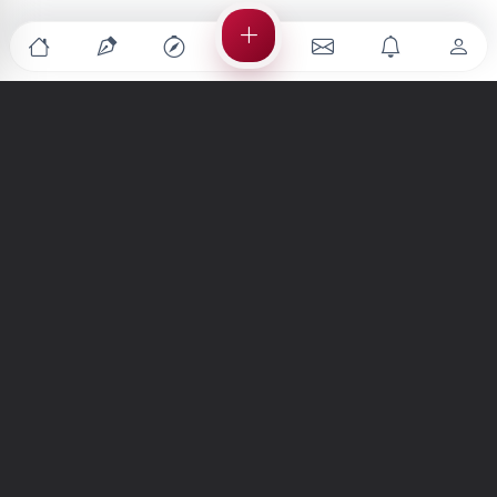
Türkiye'nin en büyük kültür sanat platformu
MENÜLER
Anasayfa
Keşfet
Şiirler
Hikayeler
Yazılar
İletiler
Forum
Nedir?
Ara
SİTE