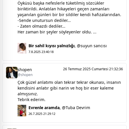
Öyküsü başka nefeslerle tüketilmiş sözcükler
biriktirildi. Anlatılan hikayeleri geçen zamanları
yaşanılan günleri bir bir sildiler kendi hafızalarından.
-Sende unutursun dediler...
- Zaten olmazdı dediler...
Her zaman bir şeyler söyleyenler oldu. ...
Bir sahil kıyısı yalnızlığı
,
@suyun sancısı
7.8.2025 23:40:18
26 Temmuz 2025 Cumartesi 21:32:36
shopen
@shopen
Çok güzel anlatımı olan tekrar tekrar okunası, insanın
kendisini anlatır gibi narin ve hoş bir eser kaleme
almışsınız.
Tebrik ederim.
Evrenle aramda
,
@Tuba Devrim
26.7.2025 21:29:12