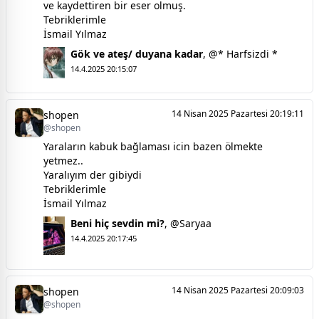
ve kaydettiren bir eser olmuş.
Tebriklerimle
İsmail Yılmaz
Gök ve ateş/ duyana kadar
,
@* Harfsizdi *
14.4.2025 20:15:07
14 Nisan 2025 Pazartesi 20:19:11
shopen
@shopen
Yaraların kabuk bağlaması icin bazen ölmekte
yetmez..
Yaralıyım der gibiydi
Tebriklerimle
İsmail Yılmaz
Beni hiç sevdin mi?
,
@Saryaa
14.4.2025 20:17:45
14 Nisan 2025 Pazartesi 20:09:03
shopen
@shopen