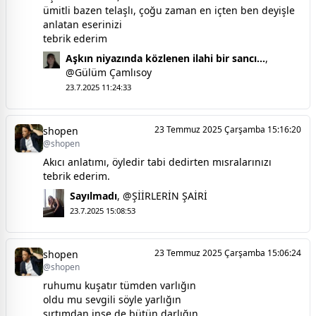
ümitli bazen telaşlı, çoğu zaman en içten ben deyişle
anlatan eserinizi
tebrik ederim
Aşkın niyazında közlenen ilahi bir sancı...
,
@Gülüm Çamlısoy
23.7.2025 11:24:33
23 Temmuz 2025 Çarşamba 15:16:20
shopen
@shopen
Akıcı anlatımı, öyledir tabi dedirten mısralarınızı
tebrik ederim.
Sayılmadı
,
@ŞİİRLERİN ŞAİRİ
23.7.2025 15:08:53
23 Temmuz 2025 Çarşamba 15:06:24
shopen
@shopen
ruhumu kuşatır tümden varlığın
oldu mu sevgili söyle yarlığın
sırtımdan inse de bütün darlığın