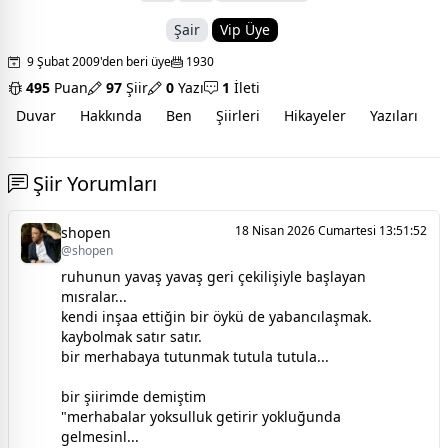
Şair
Vip Üye
9 Şubat 2009'den beri üye
1930
495
Puan
97
Şiir
0
Yazı
1
İleti
Duvar
Hakkında
Ben
Şiirleri
Hikayeler
Yazıları
İ
Şiir Yorumları
18 Nisan 2026 Cumartesi 13:51:52
shopen
@shopen
ruhunun yavaş yavaş geri çekilişiyle başlayan
mısralar...
kendi inşaa ettiğin bir öykü de yabancılaşmak.
kaybolmak satır satır.
bir merhabaya tutunmak tutula tutula...
bir şiirimde demiştim
"merhabalar yoksulluk getirir yokluğunda
gelmesinl...