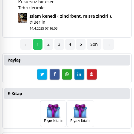
Kusursuz bir eser
Tebriklerimle
İslam kenedi ( zincirbent, mısra zinciri )
,
@Berlin
14.4.2025 07:16:03
←
1
2
3
4
5
Son
→
Paylaş
E-Kitap
E-şiir Kitabı
E-yazı Kitabı