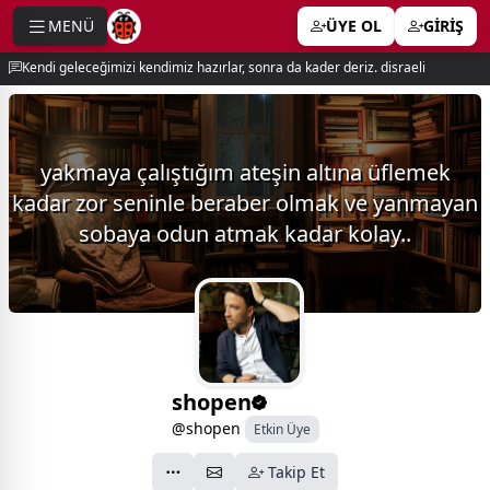
MENÜ
ÜYE OL
GİRİŞ
e menu
Kendi geleceğimizi kendimiz hazırlar, sonra da kader deriz. disraeli
yakmaya çalıştığım ateşin altına üflemek
kadar zor seninle beraber olmak ve yanmayan
sobaya odun atmak kadar kolay..
shopen
@shopen
Etkin Üye
Takip Et