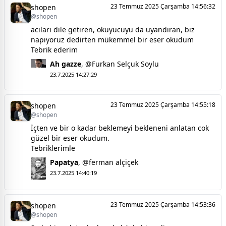
23 Temmuz 2025 Çarşamba 14:56:32
shopen
@shopen
acıları dile getiren, okuyucuyu da uyandıran, biz
napıyoruz dedirten mükemmel bir eser okudum
Tebrik ederim
Ah gazze
,
@Furkan Selçuk Soylu
23.7.2025 14:27:29
23 Temmuz 2025 Çarşamba 14:55:18
shopen
@shopen
İçten ve bir o kadar beklemeyi bekleneni anlatan cok
güzel bir eser okudum.
Tebriklerimle
Papatya
,
@ferman alçiçek
23.7.2025 14:40:19
23 Temmuz 2025 Çarşamba 14:53:36
shopen
@shopen