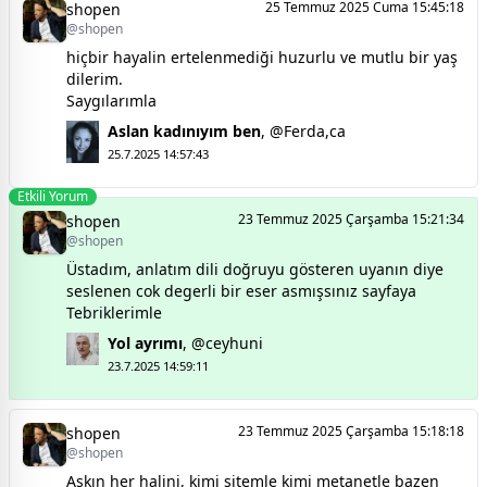
25 Temmuz 2025 Cuma 15:45:18
shopen
@shopen
hiçbir hayalin ertelenmediği huzurlu ve mutlu bir yaş
dilerim.
Saygılarımla
Aslan kadınıyım ben
,
@Ferda,ca
25.7.2025 14:57:43
Etkili Yorum
23 Temmuz 2025 Çarşamba 15:21:34
shopen
@shopen
Üstadım, anlatım dili doğruyu gösteren uyanın diye
seslenen cok degerli bir eser asmışsınız sayfaya
Tebriklerimle
Yol ayrımı
,
@ceyhuni
23.7.2025 14:59:11
23 Temmuz 2025 Çarşamba 15:18:18
shopen
@shopen
Aşkın her halini, kimi sitemle kimi metanetle bazen