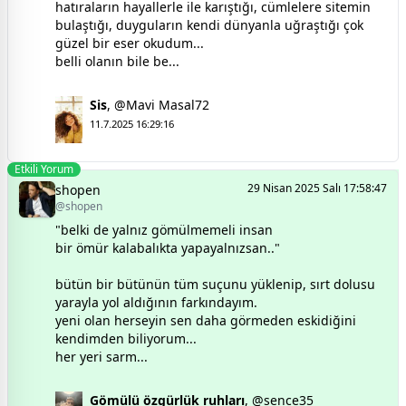
hatıraların hayallerle ile karıştığı, cümlelere sitemin
bulaştığı, duyguların kendi dünyanla uğraştığı çok
güzel bir eser okudum...
belli olanın bile be...
Sis
,
@Mavi Masal72
11.7.2025 16:29:16
Etkili Yorum
29 Nisan 2025 Salı 17:58:47
shopen
@shopen
"belki de yalnız gömülmemeli insan
bir ömür kalabalıkta yapayalnızsan.."
bütün bir bütünün tüm suçunu yüklenip, sırt dolusu
yarayla yol aldığının farkındayım.
yeni olan herseyin sen daha görmeden eskidiğini
kendimden biliyorum...
her yeri sarm...
Gömülü özgürlük ruhları
,
@sence35