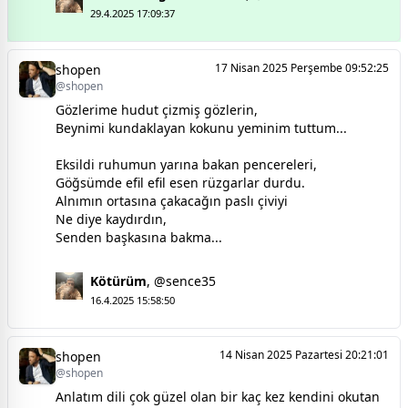
29.4.2025 17:09:37
17 Nisan 2025 Perşembe 09:52:25
shopen
@shopen
Gözlerime hudut çizmiş gözlerin,
Beynimi kundaklayan kokunu yeminim tuttum...
Eksildi ruhumun yarına bakan pencereleri,
Göğsümde efil efil esen rüzgarlar durdu.
Alnımın ortasına çakacağın paslı çiviyi
Ne diye kaydırdın,
Senden başkasına bakma...
Kötürüm
,
@sence35
16.4.2025 15:58:50
14 Nisan 2025 Pazartesi 20:21:01
shopen
@shopen
Anlatım dili çok güzel olan bir kaç kez kendini okutan