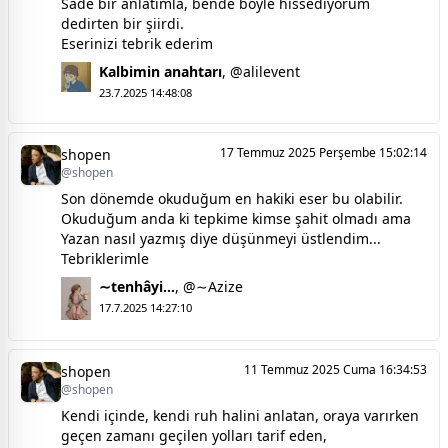
Sade bir anlatımla, bende böyle hissediyorum
dedirten bir şiirdi.
Eserinizi tebrik ederim
Kalbimin anahtarı
,
@alilevent
23.7.2025 14:48:08
17 Temmuz 2025 Perşembe 15:02:14
shopen
@shopen
Son dönemde okuduğum en hakiki eser bu olabilir.
Okuduğum anda ki tepkime kimse şahit olmadı ama
Yazan nasıl yazmış diye düşünmeyi üstlendim...
Tebriklerimle
∼tenhâyi...
,
@∼Azize
17.7.2025 14:27:10
11 Temmuz 2025 Cuma 16:34:53
shopen
@shopen
Kendi içinde, kendi ruh halini anlatan, oraya varırken
geçen zamanı geçilen yolları tarif eden,