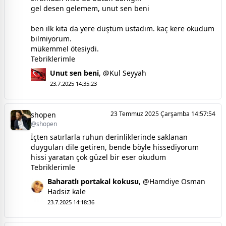
gel desen gelemem, unut sen beni
ben ilk kıta da yere düştüm üstadım. kaç kere okudum
bilmiyorum.
mükemmel ötesiydi.
Tebriklerimle
Unut sen beni
,
@Kul Seyyah
23.7.2025 14:35:23
23 Temmuz 2025 Çarşamba 14:57:54
shopen
@shopen
İçten satırlarla ruhun derinliklerinde saklanan
duyguları dile getiren, bende böyle hissediyorum
hissi yaratan çok güzel bir eser okudum
Tebriklerimle
Baharatlı portakal kokusu
,
@Hamdiye Osman
Hadsiz kale
23.7.2025 14:18:36