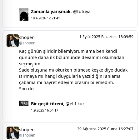
Zamanla yarışmak
,
@tutuya
18.4.2026 12:21:41
1 Eylül 2025 Pazartesi 18:09:59
shopen
@shopen
Kaç günün şiiridir bilemiyorum ama ben kendi
günüme daha ilk bölümünde devamını okumadan
seçmiştim...
Sade oluşuna mı okurken bitmese keşke diye dudak
ısırmaya mı hangi duygularla yazıldığını anlama
çabama mı hayret edeyim orasını bilemedim.
Son dö...
Bir geçit töreni
,
@elif.kurt
1.9.2025 16:54:17
29 Ağustos 2025 Cuma 16:27:07
shopen
@shopen