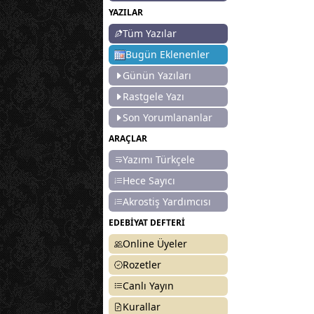
YAZILAR
Tüm Yazılar
Bugün Eklenenler
Günün Yazıları
Rastgele Yazı
Son Yorumlananlar
ARAÇLAR
Yazımı Türkçele
Hece Sayıcı
Akrostiş Yardımcısı
EDEBİYAT DEFTERİ
Online Üyeler
Rozetler
Canlı Yayın
Kurallar