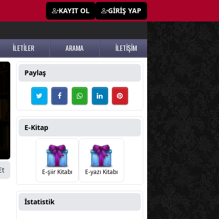
KAYIT OL
GİRİŞ YAP
İLETİLER
ARAMA
İLETİŞİM
Paylaş
E-Kitap
Et
E-şiir Kitabı
E-yazı Kitabı
İstatistik