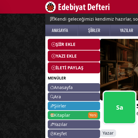
e menu
Kendi geleceğimizi kendimiz hazırlar, so
ANASAYFA
ŞİİRLER
YAZILAR
ŞİİR EKLE
YAZI EKLE
İLETİ PAYLAŞ
MENÜLER
Anasayfa
Ara
Şiirler
Sa
Kitaplar
Yeni
Yazılar
Yazar
Keşfet