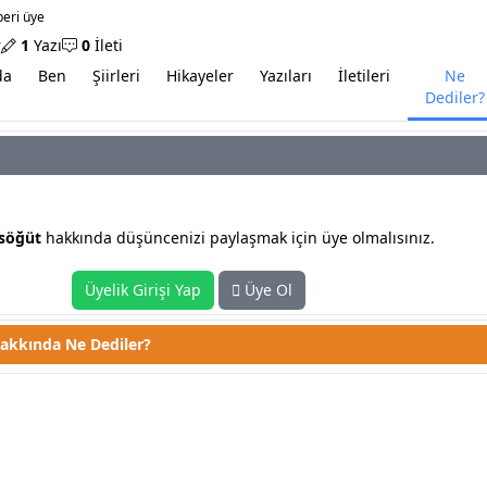
beri üye
r
1
Yazı
0
İleti
da
Ben
Şiirleri
Hikayeler
Yazıları
İletileri
Ne
Dediler?
üt hakkında düşünceniz nedir?
söğüt
hakkında düşüncenizi paylaşmak için üye olmalısınız.
Üyelik Girişi Yap
Üye Ol
akkında Ne Dediler?