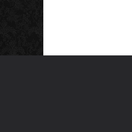
MEN
Anas
Türkiye'nin en büyük kültür sanat
Şiirl
platformu
Yazı
For
Ara