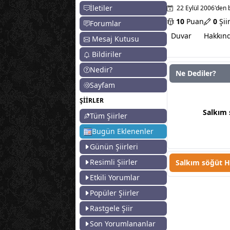
İletiler
22 Eylül 2006'den 
10
Puan
0
Şii
Forumlar
Duvar
Hakkın
Mesaj Kutusu
Bildiriler
Nedir?
Ne Dediler?
Sayfam
Salkım söğ
ŞİİRLER
Salkım 
Tüm Şiirler
Bugün Eklenenler
Günün Şiirleri
Resimli Şiirler
Salkım söğüt H
Etkili Yorumlar
Popüler Şiirler
Rastgele Şiir
Son Yorumlananlar