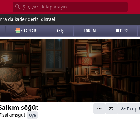
nra da kader deriz. disraeli
KİTAPLAR
AKIŞ
FORUM
NEDİR?
Salkım söğüt
Takip 
@salkimsgut
Üye