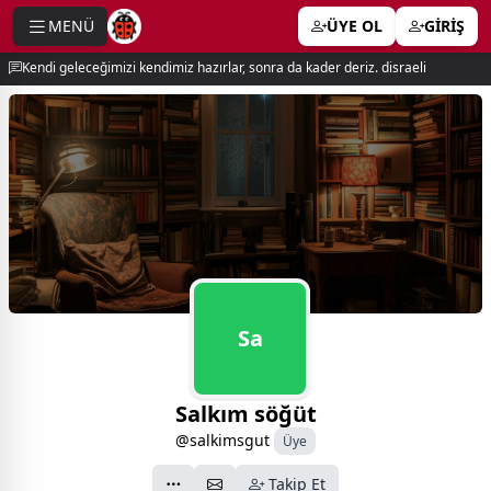
MENÜ
ÜYE OL
GİRİŞ
e menu
Kendi geleceğimizi kendimiz hazırlar, sonra da kader deriz. disraeli
Sa
Salkım söğüt
@salkimsgut
Üye
Takip Et