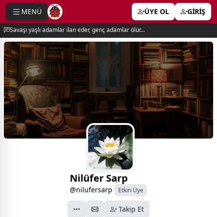
MENÜ
ÜYE OL
GİRİŞ
e menu
Savaşı yaşlı adamlar ilan eder, genç adamlar ölür...
Nilüfer Sarp
@nilufersarp
Etkin Üye
Takip Et