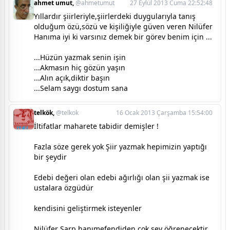
ahmet umut,
@ahmetumut
27 Eylül 2013 Cuma 22:52:48
Yıllardır şiirleriyle,şiirlerdeki duygularıyla tanış
olduğum özü,sözü ve kişiliğiyle güven veren Nilüfer
Hanıma iyi ki varsınız demek bir görev benim için ...
...Hüzün yazmak senin işin
...Akmasın hiç gözün yaşın
...Alın açık,diktir başın
...Selam saygı dostum sana
telkök,
@telkok
16 Ocak 2013 Çarşamba 15:54:00
İltifatlar maharete tabidir demişler !
Fazla söze gerek yok Şiir yazmak hepimizin yaptığı
bir şeydir
Edebi değeri olan edebi ağırlığı olan şii yazmak ise
ustalara özgüdür
kendisini geliştirmek isteyenler
Nilüfer Sarp hanımefendiden çok şey öğrenecektir