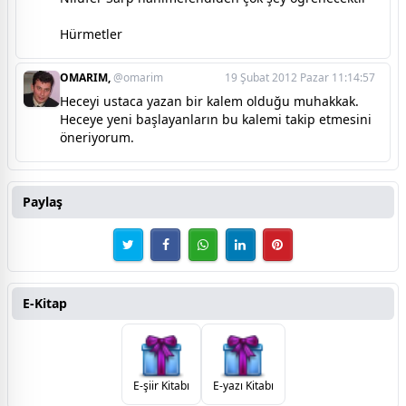
Hürmetler
OMARIM,
@omarim
19 Şubat 2012 Pazar 11:14:57
Heceyi ustaca yazan bir kalem olduğu muhakkak.
Heceye yeni başlayanların bu kalemi takip etmesini
öneriyorum.
Paylaş
E-Kitap
E-şiir Kitabı
E-yazı Kitabı