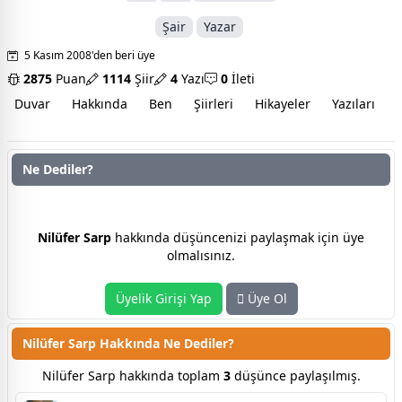
Şair
Yazar
5 Kasım 2008'den beri üye
2875
Puan
1114
Şiir
4
Yazı
0
İleti
Duvar
Hakkında
Ben
Şiirleri
Hikayeler
Yazıları
İ
Ne Dediler?
Nilüfer Sarp hakkında düşünceniz nedir?
Nilüfer Sarp
hakkında düşüncenizi paylaşmak için üye
olmalısınız.
Üyelik Girişi Yap
Üye Ol
Nilüfer Sarp Hakkında Ne Dediler?
Nilüfer Sarp hakkında toplam
3
düşünce paylaşılmış.