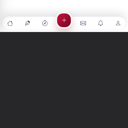
Türkiye'nin en büyük kültür sanat platformu
MENÜLER
Anasayfa
Keşfet
Şiirler
Hikayeler
Yazılar
İletiler
Forum
Nedir?
Ara