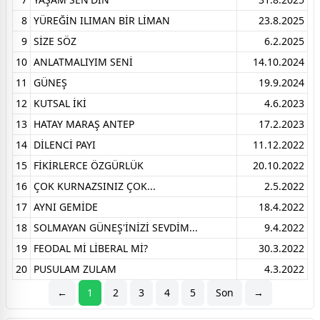
8
YÜREĞİN ILIMAN BİR LİMAN
23.8.2025
9
SİZE SÖZ
6.2.2025
10
ANLATMALIYIM SENİ
14.10.2024
11
GÜNEŞ
19.9.2024
12
KUTSAL İKİ
4.6.2023
13
HATAY MARAŞ ANTEP
17.2.2023
14
DİLENCİ PAYI
11.12.2022
15
FİKİRLERCE ÖZGÜRLÜK
20.10.2022
16
ÇOK KURNAZSINIZ ÇOK...
2.5.2022
17
AYNI GEMİDE
18.4.2022
18
SOLMAYAN GÜNEŞ'İNİZİ SEVDİM...
9.4.2022
19
FEODAL Mİ LİBERAL Mİ?
30.3.2022
20
PUSULAM ZULAM
4.3.2022
←
1
2
3
4
5
Son
→