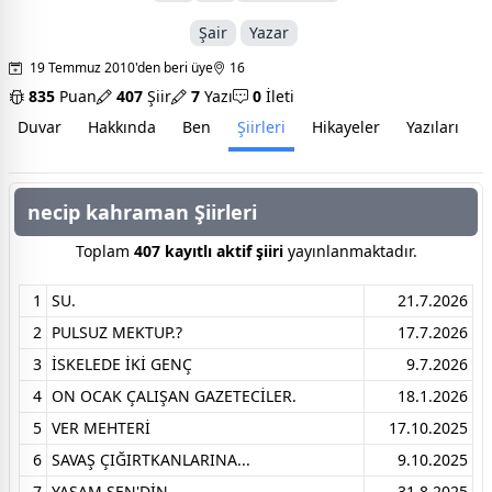
Şair
Yazar
19 Temmuz 2010'den beri üye
16
835
Puan
407
Şiir
7
Yazı
0
İleti
Duvar
Hakkında
Ben
Şiirleri
Hikayeler
Yazıları
İ
necip kahraman Şiirleri
Toplam
407 kayıtlı aktif şiiri
yayınlanmaktadır.
1
SU.
21.7.2026
2
PULSUZ MEKTUP.?
17.7.2026
3
İSKELEDE İKİ GENÇ
9.7.2026
4
ON OCAK ÇALIŞAN GAZETECİLER.
18.1.2026
5
VER MEHTERİ
17.10.2025
6
SAVAŞ ÇIĞIRTKANLARINA...
9.10.2025
7
YAŞAM SEN'DİN
31.8.2025