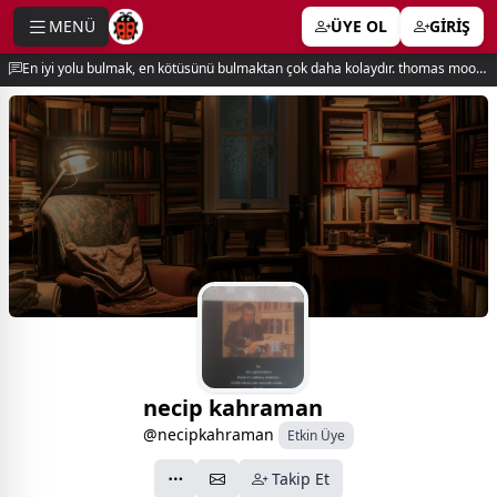
MENÜ
ÜYE OL
GİRİŞ
e menu
En iyi yolu bulmak, en kötüsünü bulmaktan çok daha kolaydır. thomas moore
necip kahraman
@necipkahraman
Etkin Üye
Takip Et