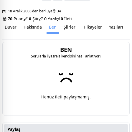
18 Aralık 2008'den beri üye
34
70
Puan
0
Şiir
0
Yazı
0
İleti
Duvar
Hakkında
Ben
Şiirleri
Hikayeler
Yazıları
İ
BEN
Sorularla ilyasreis kendisini nasıl anlatıyor?
Henüz ileti paylaşmamış.
Paylaş