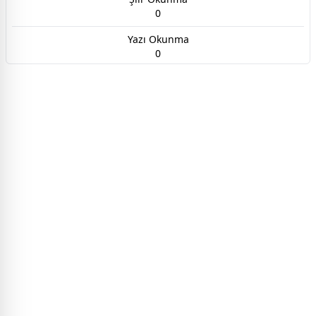
0
Yazı Okunma
0