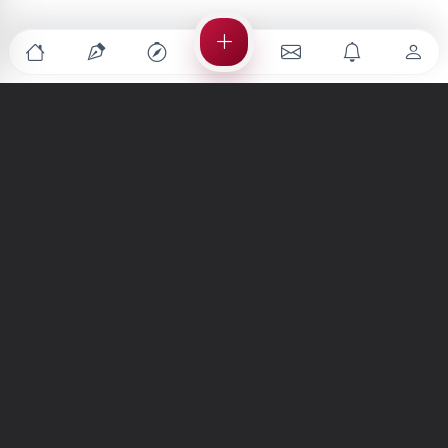
Türkiye'nin en büyük kültür sanat platformu
MENÜLER
Anasayfa
Keşfet
Şiirler
Hikayeler
Yazılar
İletiler
Forum
Nedir?
Ara