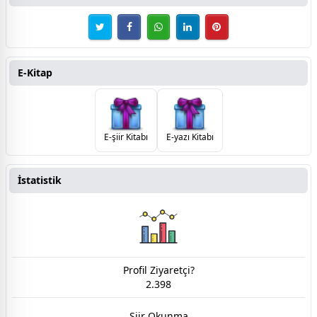
E-Kitap
E-şiir Kitabı
E-yazı Kitabı
İstatistik
Profil Ziyaretçi?
2.398
Şiir Okunma