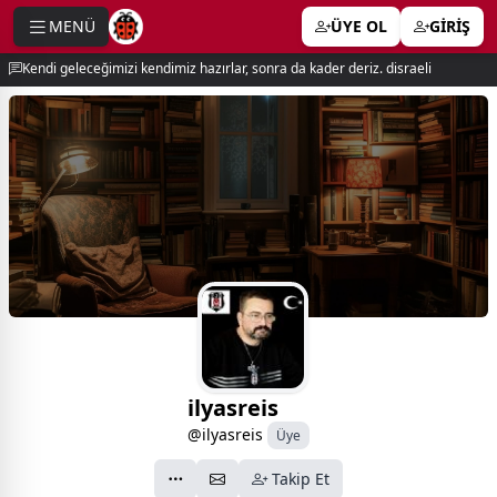
MENÜ
ÜYE OL
GİRİŞ
e menu
Kendi geleceğimizi kendimiz hazırlar, sonra da kader deriz. disraeli
ilyasreis
@ilyasreis
Üye
Takip Et