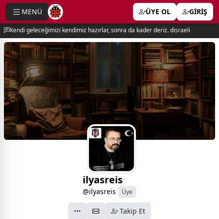
MENÜ
ÜYE OL
GİRİŞ
e menu
Kendi geleceğimizi kendimiz hazırlar, sonra da kader deriz. disraeli
ilyasreis
@ilyasreis
Üye
Takip Et