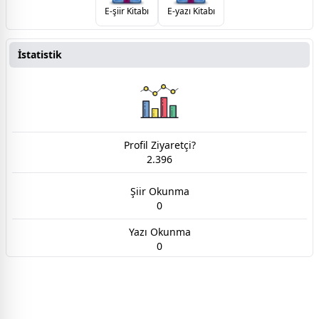
E-şiir Kitabı
E-yazı Kitabı
İstatistik
Profil Ziyaretçi?
2.396
Şiir Okunma
0
Yazı Okunma
0