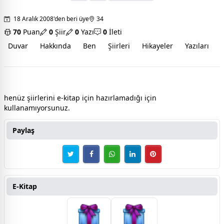
18 Aralık 2008'den beri üye
34
70
Puan
0
Şiir
0
Yazı
0
İleti
Duvar
Hakkında
Ben
Şiirleri
Hikayeler
Yazıları
İ
ilyasreis e-şiir kitabı
henüz şiirlerini e-kitap için hazırlamadığı için
kullanamıyorsunuz.
Paylaş
E-Kitap