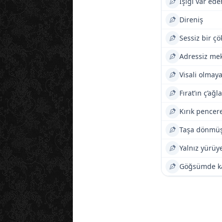
Işığı var ede
Direniş
Sessiz bir ç
Adressiz mek
Visali olma
Fırat’ın ç’ağla
Kırık pencere
Taşa dönmüş
Yalnız yürüy
Göğsümde ka