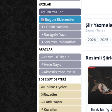
YAZILAR
Tüm Yazılar
Bugün Eklenenler
Şiir Yazmal
Günün Yazıları
Zaman Tüneli
Rastgele Yazı
2026
2025
Son Yorumlananlar
ARAÇLAR
Yazımı Türkçele
Resimli Şiirl
Hece Sayıcı
Akrostiş Yardımcısı
EDEBİYAT DEFTERİ
Online Üyeler
Rozetler
Canlı Yayın
İnsanlığın ilk duası
Mahzen
Kurallar
Zilan