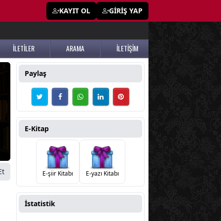
KAYIT OL
GİRİŞ YAP
İLETİLER
ARAMA
İLETİŞİM
Paylaş
E-Kitap
Et
E-şiir Kitabı
E-yazı Kitabı
İstatistik