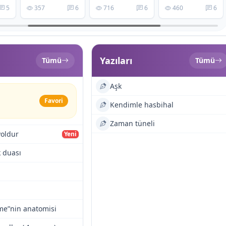
5
357
6
716
6
460
6
Yazıları
Tümü
Tümü
Aşk
Favori
Kendimle hasbihal
Zaman tüneli
yoldur
Yeni
k duası
tme”nin anatomisi