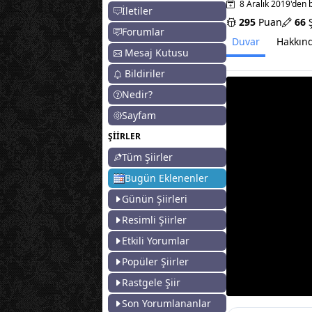
8 Aralık 2019'den 
İletiler
295
Puan
66
Ş
Forumlar
Duvar
Hakkın
Mesaj Kutusu
Bildiriler
Nedir?
Sayfam
ŞİİRLER
Tüm Şiirler
Bugün Eklenenler
Günün Şiirleri
Resimli Şiirler
Etkili Yorumlar
Popüler Şiirler
Rastgele Şiir
Son Yorumlananlar