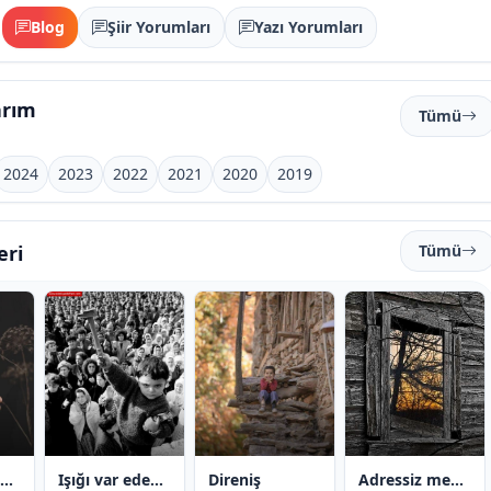
Blog
Şiir Yorumları
Yazı Yorumları
arım
Tümü
2024
2023
2022
2021
2020
2019
eri
Tümü
Kırık bir “gitme”nin anatomisi
Işığı var eden eller ( 1 mayıs )
Direniş
Adressiz mektuplar şehri