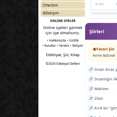
10
310
6
815
18
441
Yardım
İletişim
ONLİNE ÜYELER
Online üyeleri görmek
Şiirleri
için üye olmalısınız.
• Hakkımızda
• Gizlilik
• Kurallar
• Yardım
• İletişim
Favori Şiir
Edebiyat, Şiir, Kitap
Anne &duvar
©2026 Edebiyat Defteri
İnsan biraz 
İnsanlığın il
Mahzen
Zilan
Kırık bir “gi