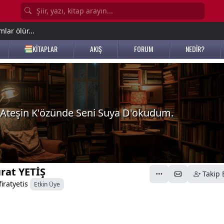
lar ölür...
KİTAPLAR
AKIŞ
FORUM
NEDİR?
Ateşin K'özünde Seni Suya D'okudum.
ırat YETİŞ
Takip 
iratyetis
Etkin Üye