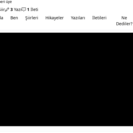
beri üye
iir
3
Yazı
1
İleti
da
Ben
Şiirleri
Hikayeler
Yazıları
İletileri
Ne
Dediler?