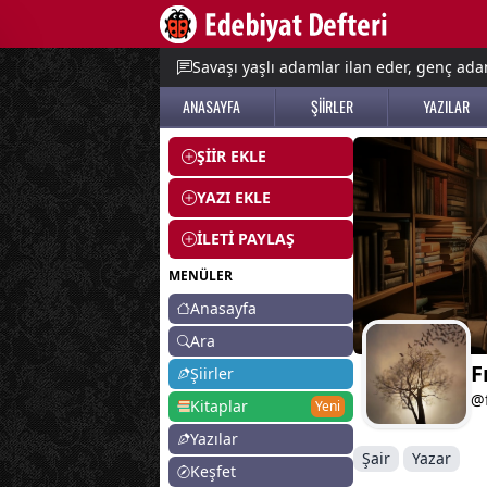
e menu
Savaşı yaşlı adamlar ilan eder, genç adam
ANASAYFA
ŞİİRLER
YAZILAR
ŞİİR EKLE
YAZI EKLE
İLETİ PAYLAŞ
MENÜLER
Anasayfa
Ara
F
Şiirler
@f
Kitaplar
Yeni
Yazılar
Şair
Yazar
Keşfet