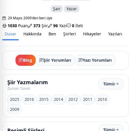
Şair
Yazar
29 Mayıs 2009'den beri üye
1030
Puan
373
Şiir
96
Yazı
0
İleti
Duvar
Hakkında
Ben
Şiirleri
Hikayeler
Yazıları
İ
Blog
Şiir Yorumları
Yazı Yorumları
Şiir Yazmalarım
Tümü
Zaman Tüneli
2025
2016
2015
2014
2012
2011
2010
2009
Resimli Şiirleri
Tümü