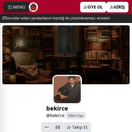
MENÜ
ÜYE OL
GİRİŞ
e menu
Sorunlar onları yaratanların mantığı ile çözümlenemez. einstein
bekirce
@bekirce
Etkin Üye
Takip Et