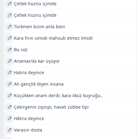
Çeltek hüznü içimde
Çeltek hüznü içimde
Türkmen kızım anla beni
Kara fırın simidi mahsub etmez limidi
Bu söz
Anamas'da kar üşüyor
Hatıra deyince
Ah gençlik diyen insana
Küçükken anam derdi; kara öküz kuyruğu..
Çekirgenin zıpzıpı; havalı zübbe tipi
Hâtıra deyince
Varasın dosta