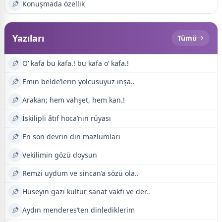
Konuşmada özellik
Yazıları
Tümü
O’ kafa bu kafa.! bu kafa o’ kafa.!
Emin belde’lerin yolcusuyuz inşa..
Arakan; hem vahşet, hem kan.!
İskilipli âtıf hoca’nın rüyası
En son devrin din mazlumları
Vekilimin gözü doysun
Remzi uydum ve sincan’a sözü ola..
Hüseyin gazi kültür sanat vakfı ve der..
Aydın menderes’ten dinlediklerim