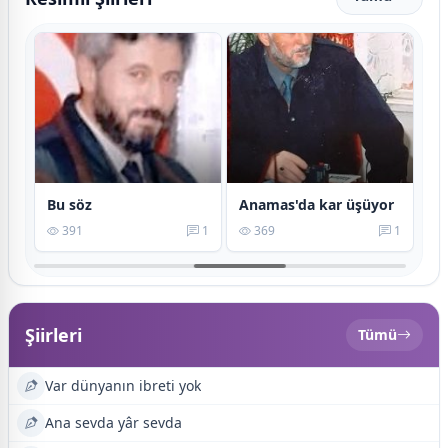
a fırın simidi mahsub etmez limidi
Bu söz
Anamas'da kar üşüyor
0
391
1
369
1
Şiirleri
Tümü
Var dünyanın ibreti yok
Ana sevda yâr sevda