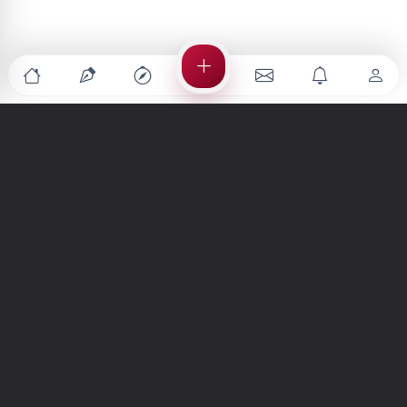
Türkiye'nin en büyük kültür sanat platformu
MENÜLER
Anasayfa
Keşfet
Şiirler
Hikayeler
Yazılar
İletiler
Forum
Nedir?
Ara