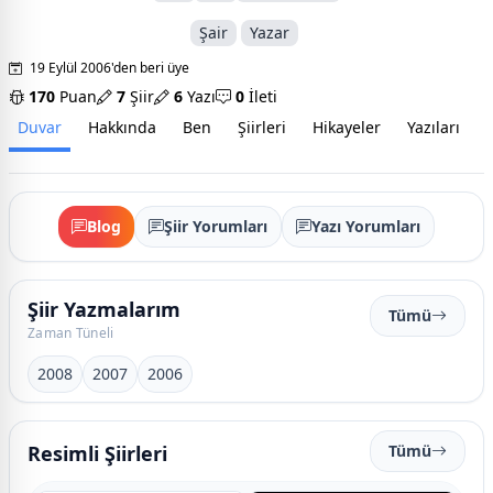
Şair
Yazar
19 Eylül 2006'den beri üye
170
Puan
7
Şiir
6
Yazı
0
İleti
Duvar
Hakkında
Ben
Şiirleri
Hikayeler
Yazıları
İ
Blog
Şiir Yorumları
Yazı Yorumları
Şiir Yazmalarım
Tümü
Zaman Tüneli
2008
2007
2006
Resimli Şiirleri
Tümü