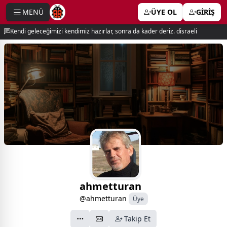
MENÜ
ÜYE OL
GİRİŞ
e menu
Kendi geleceğimizi kendimiz hazırlar, sonra da kader deriz. disraeli
ahmetturan
@ahmetturan
Üye
Takip Et