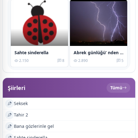
Sahte sinderella
Abrek günlüğü’ nden bir yaprak
2.150
8
2.890
5
Şiirleri
Tümü
Seksek
Tahir 2
Bana gözlerinle gel
Sahte sinderella