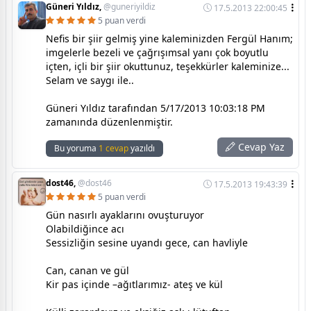
Güneri Yıldız,
@guneriyildiz
17.5.2013 22:00:45
5 puan verdi
Nefis bir şiir gelmiş yine kaleminizden Fergül Hanım;
imgelerle bezeli ve çağrışımsal yanı çok boyutlu
içten, içli bir şiir okuttunuz, teşekkürler kaleminize...
Selam ve saygı ile..
Güneri Yıldız tarafından 5/17/2013 10:03:18 PM
zamanında düzenlenmiştir.
Cevap Yaz
Bu yoruma
1 cevap
yazıldı
dost46,
@dost46
17.5.2013 19:43:39
5 puan verdi
Gün nasırlı ayaklarını ovuşturuyor
Olabildiğince acı
Sessizliğin sesine uyandı gece, can havliyle
Can, canan ve gül
Kir pas içinde –ağıtlarımız- ateş ve kül