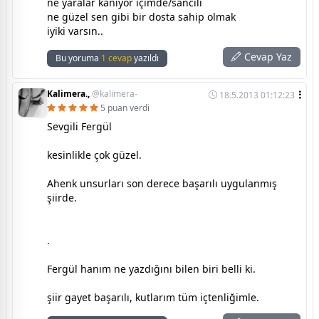
ne yaralar kanıyor içimde/sancılı
ne güzel sen gibi bir dosta sahip olmak
iyiki varsın..
Cevap Yaz
Bu yoruma
1 cevap
yazıldı
Kalimera.,
@kalimera-
18.5.2013 01:12:23
5 puan verdi
Sevgili Fergül
kesinlikle çok güzel.
Ahenk unsurları son derece başarılı uygulanmış
şiirde.
.
Fergül hanım ne yazdığını bilen biri belli ki.
şiir gayet başarılı, kutlarım tüm içtenliğimle.