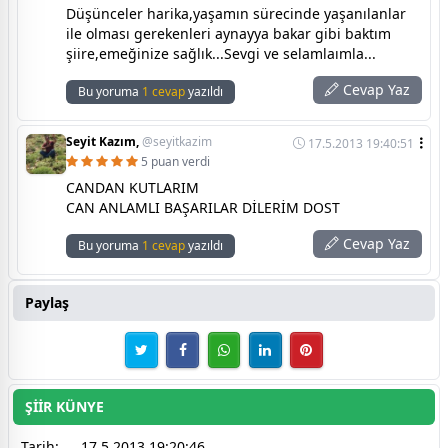
Düşünceler harika,yaşamın sürecinde yaşanılanlar
ile olması gerekenleri aynayya bakar gibi baktım
şiire,emeğinize sağlık...Sevgi ve selamlaımla...
Cevap Yaz
Bu yoruma
1 cevap
yazıldı
Seyit Kazım,
@seyitkazim
17.5.2013 19:40:51
5 puan verdi
CANDAN KUTLARIM
CAN ANLAMLI BAŞARILAR DİLERİM DOST
Cevap Yaz
Bu yoruma
1 cevap
yazıldı
Paylaş
ŞİİR KÜNYE
Tarih:
17.5.2013 19:20:46