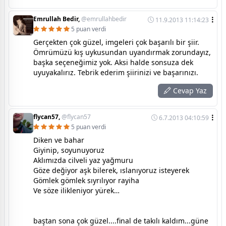
Emrullah Bedir,
@emrullahbedir
11.9.2013 11:14:23
5 puan verdi
Gerçekten çok güzel, imgeleri çok başarılı bir şiir.
Ömrümüzü kış uykusundan uyandırmak zorundayız,
başka seçeneğimiz yok. Aksi halde sonsuza dek
uyuyakalırız. Tebrik ederim şiirinizi ve başarınızı.
Cevap Yaz
flycan57,
@flycan57
6.7.2013 04:10:59
5 puan verdi
Diken ve bahar
Giyinip, soyunuyoruz
Aklımızda cilveli yaz yağmuru
Göze değiyor aşk bilerek, ıslanıyoruz isteyerek
Gömlek gömlek sıyrılıyor rayiha
Ve söze ilikleniyor yürek…
baştan sona çok güzel....final de takılı kaldım...güne