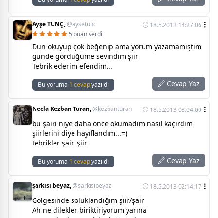
Ayşe TUNÇ,
@aysetunc
18.5.2013 14:27:06
5 puan verdi
Dün okuyup çok beğenip ama yorum yazamamıştım
günde gördüğüme sevindim şiir
Tebrik ederim efendim...
Cevap Yaz
Bu yoruma
1 cevap
yazıldı
Necla Kezban Turan,
@kezbanturan
18.5.2013 08:04:00
bu şairi niye daha önce okumadım nasıl kaçırdım
şiirlerini diye hayıflandım...=)
tebrikler şair. şiir.
Cevap Yaz
Bu yoruma
1 cevap
yazıldı
şarkısı beyaz,
@sarkisibeyaz
18.5.2013 02:14:17
Gölgesinde soluklandığım şiir/şair
Ah ne dilekler biriktiriyorum yarına