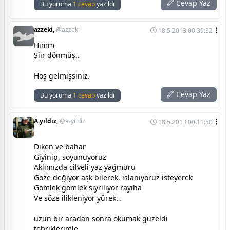
Cevap Yaz
Bu yoruma
1 cevap
yazıldı
azzeki,
@azzeki
18.5.2013 00:39:32
Hımm
Şiir dönmüş..
Hoş gelmişsiniz.
Cevap Yaz
Bu yoruma
1 cevap
yazıldı
A.yıldız,
@a-yildiz
18.5.2013 00:11:50
Diken ve bahar
Giyinip, soyunuyoruz
Aklımızda cilveli yaz yağmuru
Göze değiyor aşk bilerek, ıslanıyoruz isteyerek
Gömlek gömlek sıyrılıyor rayiha
Ve söze ilikleniyor yürek…
uzun bir aradan sonra okumak güzeldi
tebriklerimle