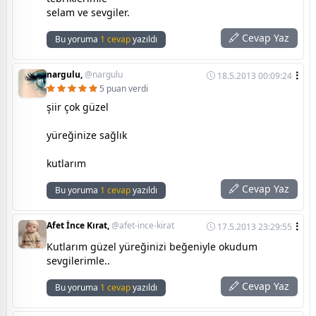
selam ve sevgiler.
Cevap Yaz
Bu yoruma
1 cevap
yazıldı
nargulu,
@nargulu
18.5.2013 00:09:24
5 puan verdi
şiir çok güzel
yüreğinize sağlık
kutlarım
Cevap Yaz
Bu yoruma
1 cevap
yazıldı
Afet İnce Kırat,
@afet-ince-kirat
17.5.2013 23:29:55
Kutlarım güzel yüreğinizi beğeniyle okudum
sevgilerimle..
Cevap Yaz
Bu yoruma
1 cevap
yazıldı