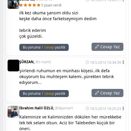
5 puan verdi
ilk kez okuma şansım oldu sizi
keşke daha önce farketseymişim dedim
tebrik ederim
çok güzeldi.
Cevap Yaz
Bu yoruma
1 cevap
yazıldı
ŞÛRZAN,
@s-rzan2
18.5.2013 16:34:39
şiirlendi ruhumun en münhası köşesi..ilk defa
okuyorum bu muhteşem kalemi..yürekten tebrık
edıyorum...
Cevap Yaz
Bu yoruma
1 cevap
yazıldı
İbrahim Halil ÖZLÜ,
@diyarsert
18.5.2013 16:25:23
Kaleminize ve Kaliminizden dökülen her mürekkebe
tek tek selam olsun. Aciz bir Talebeden küçük bir
öneri.