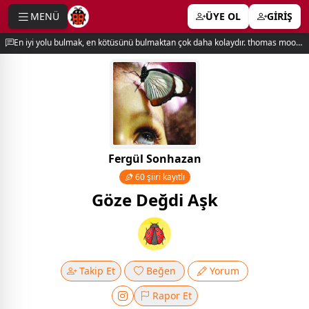
MENÜ
ÜYE OL
GİRİŞ
e menu
En iyi yolu bulmak, en kötüsünü bulmaktan çok daha kolaydır. thomas moore
Fergül Sonhazan
60 şiiri kayıtlı
Göze Değdi Aşk
Takip Et
Beğen
Yorum
Rapor Et