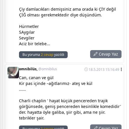
Çiy damlacıkları demişsiniz ama orada ki ÇİY değil
ÇİĞ olması gerekmektedir diye düşündüm.
Hürmetler
SAygılar
Sevgiler
Aciz bir telebe...
Cevap Yaz
Bu yoruma
2 cevap
yazıldı
omnibilüs,
@omnibilus
18.5.2013 15:16:49
Can, canan ve gül
Kir pas içinde –ağıtlarımız- ateş ve kül
......
Charli chaplin ' hayat küçük pencereden trajik
görğünsede, geniş pencereden kesinlikle komedidir'
der. hayatta öyle galiba, şiir gibi, ama ne şiir.
tebrikler şair.
Cevap Yaz
Bu yoruma
1 cevap
yazıldı