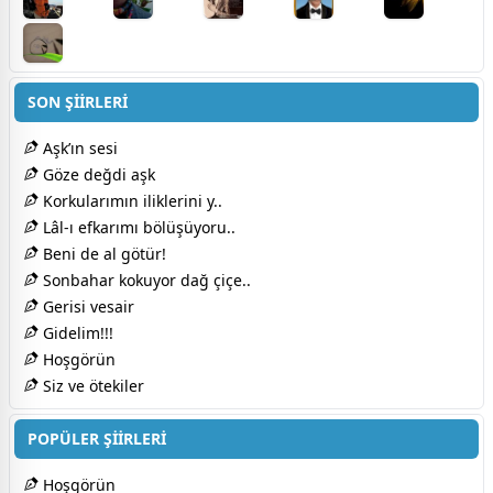
SON ŞİİRLERİ
Aşk’ın sesi
Göze değdi aşk
Korkularımın iliklerini y..
Lâl-ı efkarımı bölüşüyoru..
Beni de al götür!
Sonbahar kokuyor dağ çiçe..
Gerisi vesair
Gidelim!!!
Hoşgörün
Siz ve ötekiler
POPÜLER ŞİİRLERİ
Hoşgörün