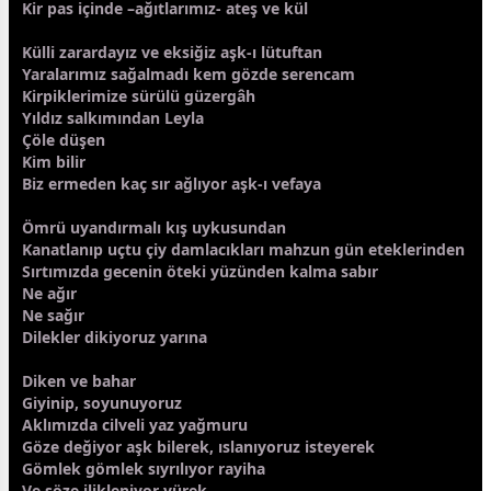
Kir pas içinde –ağıtlarımız- ateş ve kül
Külli zarardayız ve eksiğiz
aşk
-ı lütuftan
Yaralarımız sağalmadı kem gözde serencam
Kirpiklerimize sürülü güzergâh
Yıldız salkımından Leyla
Çöle düşen
Kim bilir
Biz ermeden kaç sır ağlıyor
aşk
-ı vefaya
Ömrü uyandırmalı kış
uyku
sundan
Kanatlanıp uçtu çiy damlacıkları mahzun gün eteklerinden
Sırtımızda
gece
nin öteki yüzünden kalma sabır
Ne ağır
Ne sağır
Dilekler dikiyoruz yarına
Diken ve bahar
Giyinip, soyunuyoruz
Aklımızda cilveli yaz
yağmur
u
Göze değiyor
aşk
bilerek, ıslanıyoruz isteyerek
Gömlek gömlek sıyrılıyor rayiha
Ve söze ilikleniyor yürek…