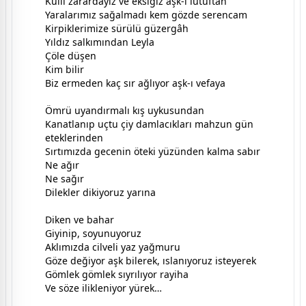
Külli zarardayız ve eksiğiz aşk-ı lütuftan
Yaralarımız sağalmadı kem gözde serencam
Kirpiklerimize sürülü güzergâh
Yıldız salkımından Leyla
Çöle düşen
Kim bilir
Biz ermeden kaç sır ağlıyor aşk-ı vefaya
Ömrü uyandırmalı kış uykusundan
Kanatlanıp uçtu çiy damlacıkları mahzun gün
eteklerinden
Sırtımızda gecenin öteki yüzünden kalma sabır
Ne ağır
Ne sağır
Dilekler dikiyoruz yarına
Diken ve bahar
Giyinip, soyunuyoruz
Aklımızda cilveli yaz yağmuru
Göze değiyor aşk bilerek, ıslanıyoruz isteyerek
Gömlek gömlek sıyrılıyor rayiha
Ve söze ilikleniyor yürek…