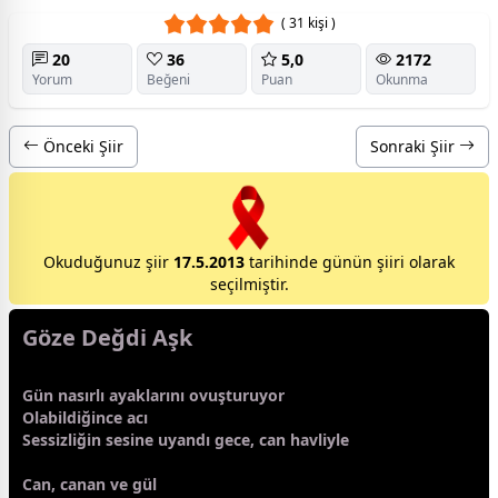
( 31 kişi )
20
36
5,0
2172
Yorum
Beğeni
Puan
Okunma
Önceki Şiir
Sonraki Şiir
Okuduğunuz şiir
17.5.2013
tarihinde günün şiiri olarak
seçilmiştir.
Göze Değdi Aşk
Gün nasırlı ayaklarını ovuşturuyor
Olabildiğince acı
Sessizliğin sesine uyandı
gece
, can havliyle
Can, canan ve
gül