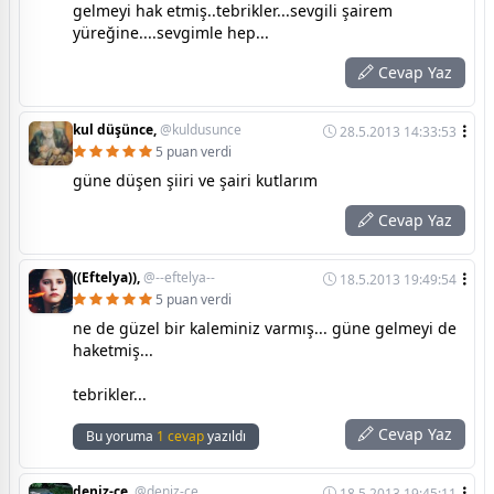
gelmeyi hak etmiş..tebrikler...sevgili şairem
yüreğine....sevgimle hep...
Cevap Yaz
kul düşünce,
@kuldusunce
28.5.2013 14:33:53
5 puan verdi
güne düşen şiiri ve şairi kutlarım
Cevap Yaz
((Eftelya)),
@--eftelya--
18.5.2013 19:49:54
5 puan verdi
ne de güzel bir kaleminiz varmış... güne gelmeyi de
haketmiş...
tebrikler...
Cevap Yaz
Bu yoruma
1 cevap
yazıldı
deniz-ce,
@deniz-ce
18.5.2013 19:45:11