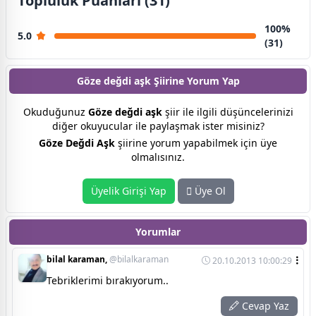
Topluluk Puanları (31)
100%
5.0
(31)
Göze değdi aşk Şiirine
Yorum Yap
Okuduğunuz
Göze değdi aşk
şiir ile ilgili düşüncelerinizi
diğer okuyucular ile paylaşmak ister misiniz?
Göze Değdi Aşk
şiirine yorum yapabilmek için üye
olmalısınız.
Üyelik Girişi Yap
Üye Ol
Yorumlar
bilal karaman,
@bilalkaraman
20.10.2013 10:00:29
Tebriklerimi bırakıyorum..
Cevap Yaz