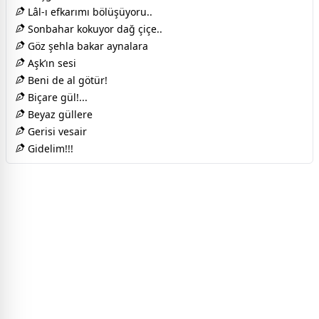
Lâl-ı efkarımı bölüşüyoru..
Sonbahar kokuyor dağ çiçe..
Göz şehla bakar aynalara
Aşk’ın sesi
Beni de al götür!
Biçare gül!...
Beyaz güllere
Gerisi vesair
Gidelim!!!