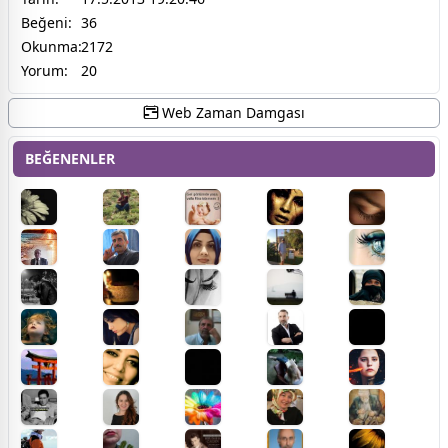
Beğeni:
36
Okunma:
2172
Yorum:
20
Web Zaman Damgası
BEĞENENLER