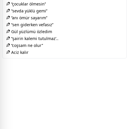
‘‘çocuklar ölmesin’’
‘‘sevda yüklü gemi’’
‘‘anı ömür sayarım’’
‘‘sen giderken vefasız’’
Gül yüzlümü özledim
‘‘şairin kalemi tutulmaz’..
‘‘coşsam ne olur’’
Aciz kalır