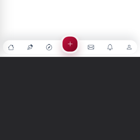
Türkiye'nin en büyük kültür sanat platformu
MENÜLER
Anasayfa
Keşfet
Şiirler
Hikayeler