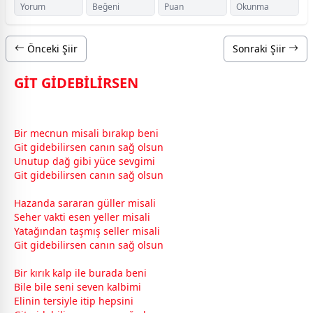
Yorum
Beğeni
Puan
Okunma
Önceki Şiir
Sonraki Şiir
GİT GİDEBİLİRSEN
Bir mecnun misali bırakıp beni
Git gidebilirsen canın sağ olsun
Unutup dağ gibi yüce
sevgi
mi
Git gidebilirsen canın sağ olsun
Hazanda sararan
gül
ler misali
Seher vakti esen yeller misali
Yatağından taşmış seller misali
Git gidebilirsen canın sağ olsun
Bir kırık kalp ile burada beni
Bile bile seni seven kalbimi
Elinin tersiyle itip hepsini