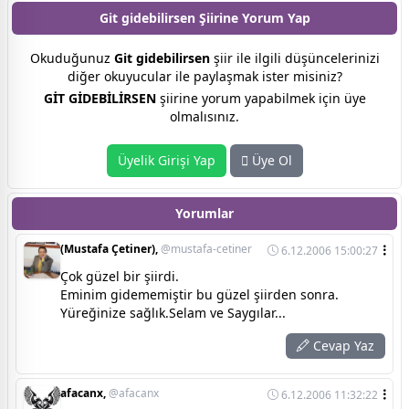
Git gidebilirsen Şiirine
Yorum Yap
Okuduğunuz
Git gidebilirsen
şiir ile ilgili düşüncelerinizi
diğer okuyucular ile paylaşmak ister misiniz?
GİT GİDEBİLİRSEN
şiirine yorum yapabilmek için üye
olmalısınız.
Üyelik Girişi Yap
Üye Ol
Yorumlar
(Mustafa Çetiner),
@mustafa-cetiner
6.12.2006 15:00:27
Çok güzel bir şiirdi.
Eminim gidememiştir bu güzel şiirden sonra.
Yüreğinize sağlık.Selam ve Saygılar...
Cevap Yaz
afacanx,
@afacanx
6.12.2006 11:32:22