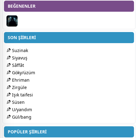
BEĞENENLER
SON ŞİİRLERİ
Suzinak
Siyavuş
Sâffât
Göky/üzüm
Ehriman
Zirgüle
Işık taifesi
Süsen
U/yandım
Gül/bang
POPÜLER ŞİİRLERİ