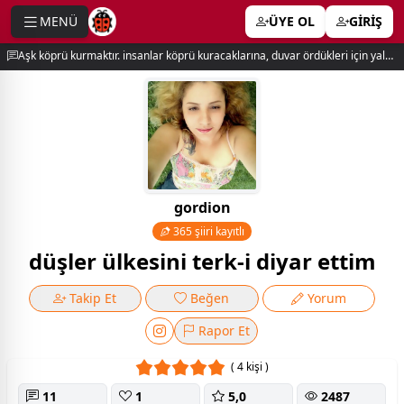
MENÜ
ÜYE OL
GİRİŞ
e menu
Aşk köprü kurmaktır. insanlar köprü kuracaklarına, duvar ördükleri için yalnız kalırlar. newton
gordion
365 şiiri kayıtlı
düşler ülkesini terk-i diyar ettim
Takip Et
Beğen
Yorum
Rapor Et
( 4 kişi )
11
1
5,0
2487