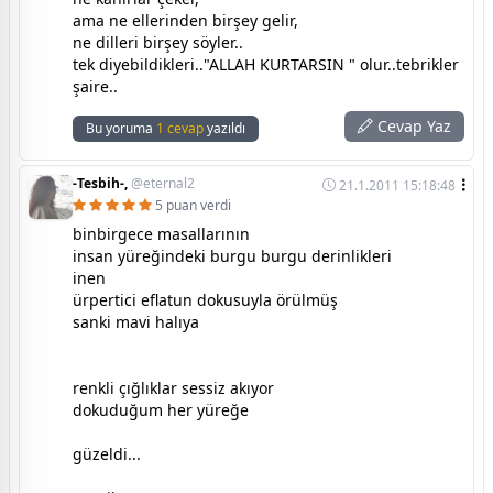
ama ne ellerinden birşey gelir,
ne dilleri birşey söyler..
tek diyebildikleri.."ALLAH KURTARSIN " olur..tebrikler
şaire..
Cevap Yaz
Bu yoruma
1 cevap
yazıldı
-Tesbih-,
@eternal2
21.1.2011 15:18:48
5 puan verdi
binbirgece masallarının
insan yüreğindeki burgu burgu derinlikleri
inen
ürpertici eflatun dokusuyla örülmüş
sanki mavi halıya
renkli çığlıklar sessiz akıyor
dokuduğum her yüreğe
güzeldi...