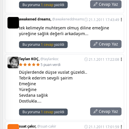
Cevap Yaz
Bu yoruma
1 cevap
yazıldı
awakened dreams,
@awakeneddreams
21.1.2011 17:43:49
tek kelimeyle muhteşem olmuş diline emeğine
yüreğine sağlık değerli arkadaşım...
Cevap Yaz
Bu yoruma
1 cevap
yazıldı
Taylan KOÇ,
@taylankoc
21.1.2011 17:22:08
5 puan verdi
Düşlerdende düşse vuslat güzeldi..
Tebrik ederim sevgili şairim
Emeğine
Yüreğine
Sevdana sağlık
Dostlukla....
Cevap Yaz
Bu yoruma
1 cevap
yazıldı
suat çakır,
@suat-cakir
21.1.2011 17:01:59