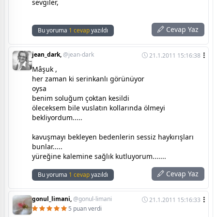
sevgiler,
Cevap Yaz
Bu yoruma
1 cevap
yazıldı
jean_dark,
@jean-dark
21.1.2011 15:16:38
Mâşuk ,
her zaman ki serinkanlı görünüyor
oysa
benim soluğum çoktan kesildi
öleceksem bile vuslatın kollarında ölmeyi
bekliyordum.....
kavuşmayı bekleyen bedenlerin sessiz haykırışları
bunlar.....
yüreğine kalemine sağlık kutluyorum.......
Cevap Yaz
Bu yoruma
1 cevap
yazıldı
gonul_limani,
@gonul-limani
21.1.2011 15:16:33
5 puan verdi