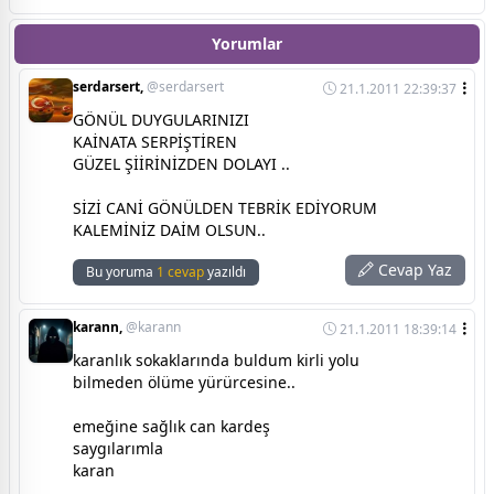
Yorumlar
serdarsert,
@serdarsert
21.1.2011 22:39:37
GÖNÜL DUYGULARINIZI
KAİNATA SERPİŞTİREN
GÜZEL ŞİİRİNİZDEN DOLAYI ..
SİZİ CANİ GÖNÜLDEN TEBRİK EDİYORUM
KALEMİNİZ DAİM OLSUN..
Cevap Yaz
Bu yoruma
1 cevap
yazıldı
karann,
@karann
21.1.2011 18:39:14
karanlık sokaklarında buldum kirli yolu
bilmeden ölüme yürürcesine..
emeğine sağlık can kardeş
saygılarımla
karan