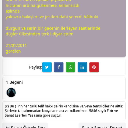
hicranın ardına gizlenmesi anlamsızdı
aslında
yalnızca bakışları ve jestleri dahi yeterdi hâlbuki
durgun ve serin bir
gece
nin ilerleyen saatlerinde
düşler ülkesinden terk-i diyar ettim
21/01/2011
gordion
Paylaş:
1 Beğeni
(c) Bu şiirin her türlü telif hakkı şairin kendisine ve/veya temsilcilerine aittir.
Şiirlerin izin alınmadan kopyalanması ve kullanılması 5846 sayılı Fikir ve
Sanat Eserleri Yasasına göre suçtur.
Şairin Önceki Şiiri
Şairin Sonraki Şiiri