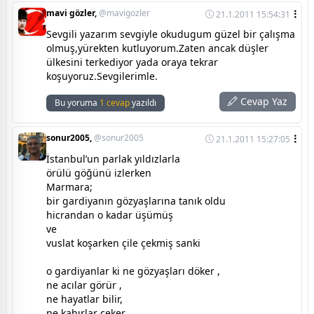
mavi gözler,
@mavigozler
21.1.2011 15:54:31
Sevgili yazarım sevgiyle okudugum güzel bir çalışma
olmuş,yürekten kutluyorum.Zaten ancak düşler
ülkesini terkediyor yada oraya tekrar
koşuyoruz.Sevgilerimle.
Cevap Yaz
Bu yoruma
1 cevap
yazıldı
sonur2005,
@sonur2005
21.1.2011 15:27:05
İstanbul’un parlak yıldızlarla
örülü göğünü izlerken
Marmara;
bir gardiyanın gözyaşlarına tanık oldu
hicrandan o kadar üşümüş
ve
vuslat koşarken çile çekmiş sanki
o gardiyanlar ki ne gözyaşları döker ,
ne acılar görür ,
ne hayatlar bilir,
ne kahırlar çeker,