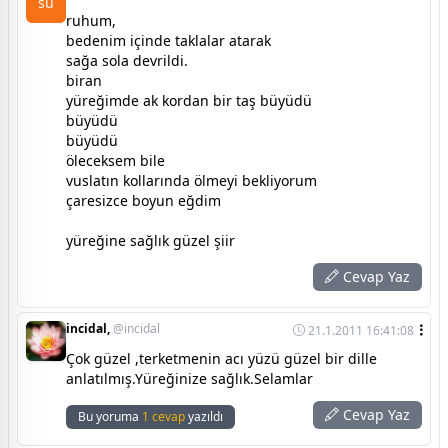
su
ruhum,
bedenim içinde taklalar atarak
sağa sola devrildi.
biran
yüreğimde ak kordan bir taş büyüdü
büyüdü
büyüdü
öleceksem bile
vuslatın kollarında ölmeyi bekliyorum
çaresizce boyun eğdim
yüreğine sağlık güzel şiir
Cevap Yaz
incidal,
@incidal
21.1.2011 16:41:08
Çok güzel ,terketmenin acı yüzü güzel bir dille
anlatılmış.Yüreğinize sağlık.Selamlar
Cevap Yaz
Bu yoruma
1 cevap
yazıldı