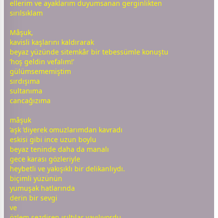
ellerim ve ayaklarım duyumsanan gerginlikten
sırılsıklam
Mâşuk,
kavisli kaşlarını kaldırarak
beyaz
yüzünde sitemkâr bir tebessümle konuştu
’hoş geldin vefalım!’
gül
ümsememiştim
sırdışıma
sultanıma
cancağızıma
mâşuk
’
aşk
’diyerek omuzlarımdan kavradı
eskisi gibi ince uzun boylu
beyaz
teninde daha da manalı
gece
karası gözleriyle
heybetli ve yakışıklı bir delikanlıydı.
biçimli yüzünün
yumuşak hatlarında
derin bir
sevgi
ve
özlem
sezdiren ışıltılar yayılıyordu