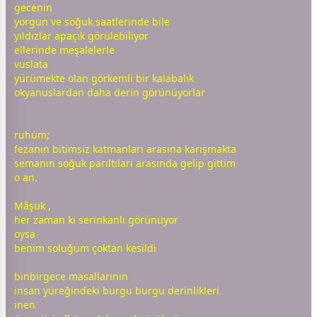
gece
nin
yorgun ve soğuk saatlerinde bile
yıldız
lar apaçık görülebiliyor
ellerinde meşalelerle
vuslata
yürümekte olan görkemli bir kalabalık
okyanuslardan daha derin görünüyorlar
ruhum;
fezanın bitimsiz katmanları arasına karışmakta
semanın soğuk parıltıları arasında gelip gittim
o an.
Mâşuk ,
her
zaman
ki serinkanlı görünüyor
oysa
benim soluğum çoktan kesildi
binbir
gece
masallarının
insan yüreğindeki burgu burgu derinlikleri
inen