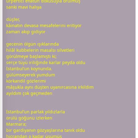
ürpertici eflatun dokusuyla örülmüş
sanki
mavi
halıya
düşler,
kâinatın devasa mesafelerini eritiyor
zaman
akıp gidiyor
gece
nin ölgün ışıklarında
hilâl kubbelerin masalsı silvetleri
görülmeye başlamıştı ki;
serçe tüyü iriliğinde karlar peyda oldu
İstanbul
’un koynunda.
gül
ümseyerek yumdum
körkandil gözlerimi
mâşukla aynı düşten uyanırcasına irkildim
ayıldım çok geçmeden
İstanbul
’un parlak
yıldız
larla
örülü göğünü izlerken
Marmara;
bir gardiyanın gözyaşlarına tanık oldu
hicrandan o kadar üşümüş