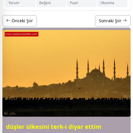
Yorum
Beğeni
Puan
Okunma
Önceki Şiir
Sonraki Şiir
düşler ülkesini terk-i diyar ettim