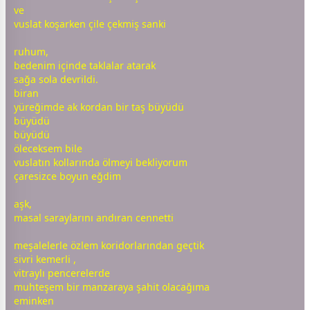
ve
vuslat koşarken çile çekmiş sanki
ruhum,
bedenim içinde taklalar atarak
sağa sola devrildi.
biran
yüreğimde ak kordan bir taş büyüdü
büyüdü
büyüdü
öleceksem bile
vuslatın kollarında ölmeyi bekliyorum
çaresizce boyun eğdim
aşk
,
masal saraylarını andıran
cennet
ti
meşalelerle
özlem
koridorlarından geçtik
sivri kemerli ,
vitraylı pencerelerde
muhteşem bir manzaraya şahit olacağıma
eminken