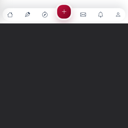
Türkiye'nin en büyük kültür sanat platformu
MENÜLER
Anasayfa
Keşfet
Şiirler
Hikayeler
Yazılar
İletiler
Forum
Nedir?
Ara