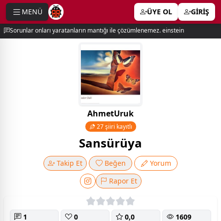
MENÜ
ÜYE OL
GİRİŞ
e menu
Sorunlar onları yaratanların mantığı ile çözümlenemez. einstein
AhmetUruk
27 şiiri kayıtlı
Sansürüya
Takip Et
Beğen
Yorum
Rapor Et
1
0
0,0
1609