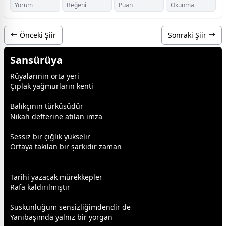
Yorum
Beğeni
Puan
Okunma
Önceki Şiir
Sonraki Şiir
Sansürüya
Rüyalarının orta yeri
Çıplak
yağmur
ların kenti
Balıkçının türküsüdür
Nikah defterine atılan imza
Sessiz bir çığlık yükselir
Ortaya takılan bir şarkıdır
zaman
Tarihi yazacak mürekkepler
Rafa kaldırılmıştır
Suskunluğum sensizliğimdendir de
Yanıbaşımda yalnız bir yorgan