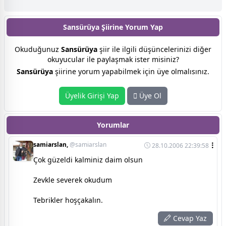
Sansürüya Şiirine
Yorum Yap
Okuduğunuz
Sansürüya
şiir ile ilgili düşüncelerinizi diğer
okuyucular ile paylaşmak ister misiniz?
Sansürüya
şiirine yorum yapabilmek için üye olmalısınız.
Üyelik Girişi Yap
Üye Ol
Yorumlar
samiarslan,
@samiarslan
28.10.2006 22:39:58
Çok güzeldi kalminiz daim olsun
Zevkle severek okudum
Tebrikler hoşçakalın.
Cevap Yaz