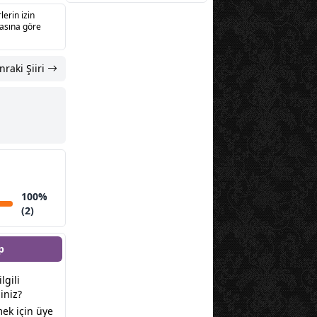
lerin izin
sasına göre
nraki Şiiri
100%
(2)
p
ilgili
iniz?
ek için üye