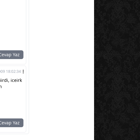
evap Yaz
009 18:02:34
rdi, iceirk
n
evap Yaz