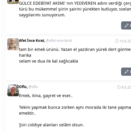
GÜLCE EDEBİYAT AKIMI' nın YEDİVEREN adını verdiği çer
türü bu mükemmel şiirin şairini yürekten kutluyor, ssela
saygılarımı sunuyorum.
C
Afet İnce Kırat,
@afet-ince-kirat
10.6.2
tam bir emek ürünü. Yazan el yazdıran yürek dert görme
harika
selam ve dua ile kal sağlıcakla
C
Oflu,
@oflu
8.6.2
Emek, itina, gayret ve eser..
Tekini yapmak bunca zorken aynı mısrada iki tane yapma
emektir..
Şiiri ciddiye alanları selâm olsun.