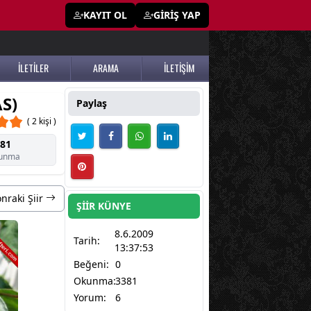
KAYIT OL
GİRİŞ YAP
İLETİLER
ARAMA
İLETİŞİM
S)
Paylaş
( 2 kişi )
81
unma
nraki Şiir
ŞİİR KÜNYE
8.6.2009
Tarih:
13:37:53
Beğeni:
0
Okunma:
3381
Yorum:
6