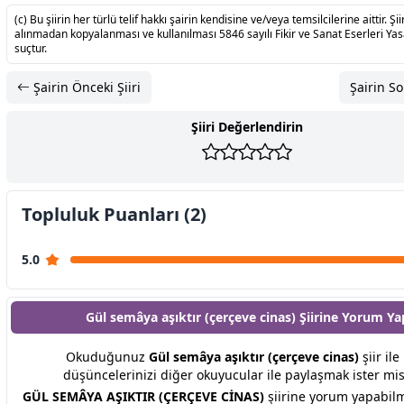
(c) Bu şiirin her türlü telif hakkı şairin kendisine ve/veya temsilcilerine aittir. Şiir
alınmadan kopyalanması ve kullanılması 5846 sayılı Fikir ve Sanat Eserleri Ya
suçtur.
Şairin Önceki Şiiri
Şairin So
Şiiri Değerlendirin
Topluluk Puanları (2)
5.0
Gül semâya aşıktır (çerçeve cinas) Şiirine
Yorum Ya
Okuduğunuz
Gül semâya aşıktır (çerçeve cinas)
şiir ile 
düşüncelerinizi diğer okuyucular ile paylaşmak ister mis
GÜL SEMÂYA AŞIKTIR (ÇERÇEVE CİNAS)
şiirine yorum yapabilm