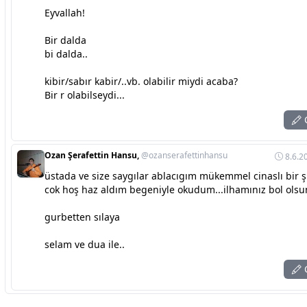
Eyvallah!
Bir dalda
bi dalda..
kibir/sabır kabir/..vb. olabilir miydi acaba?
Bir r olabilseydi...
C
Ozan Şerafettin Hansu,
@ozanserafettinhansu
8.6.2
üstada ve size saygılar ablacıgım mükemmel cinaslı bir şii
cok hoş haz aldım begeniyle okudum...ilhamınız bol olsu
gurbetten sılaya
selam ve dua ile..
C