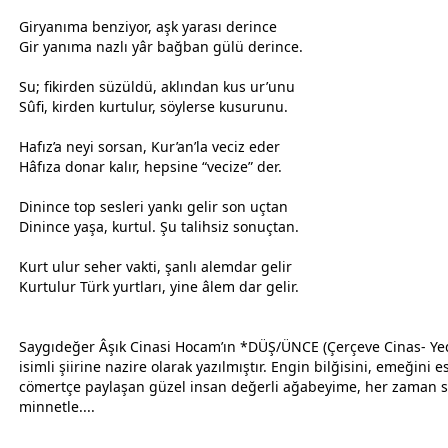
Giryanıma benziyor,
aşk
yarası derince
Gir yanıma nazlı yâr bağban
gül
ü derince.
Su; fikirden süzüldü, aklından kus ur’unu
Sûfi, kirden kurtulur, söylerse kusurunu.
Hafız’a neyi sorsan, Kur’an’la veciz eder
Hâfıza donar kalır, hepsine “vecize” der.
Dinince top sesleri yankı gelir son uçtan
Dinince yaşa, kurtul. Şu talihsiz sonuçtan.
Kurt ulur seher vakti, şanlı alemdar gelir
Kurtulur Türk yurtları, yine âlem dar gelir.
Saygıdeğer Âşık Cinasi Hocam’ın
*DÜŞ/ÜNCE (Çerçeve Cinas- Ye
isimli şiirine nazire olarak yazılmıştır. Engin bilğisini, emeğini
cömertçe paylaşan güzel insan değerli ağabeyime, her
zaman
s
minnetle....