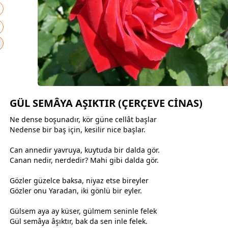
GÜL SEMÂYA AŞIKTIR (ÇERÇEVE CİNAS)
Ne dense boşunadır, kör güne cellât başlar
Nedense bir baş için, kesilir nice başlar.
Can
anne
dir yavruya, kuytuda bir dalda gör.
Canan nedir, nerdedir? Mahi gibi dalda gör.
Gözler güzelce baksa, niyaz etse bireyler
Gözler onu Yaradan, iki gönlü bir eyler.
Gülsem aya ay küser,
gül
mem seninle felek
Gül semâya âşıktır, bak da sen inle felek.