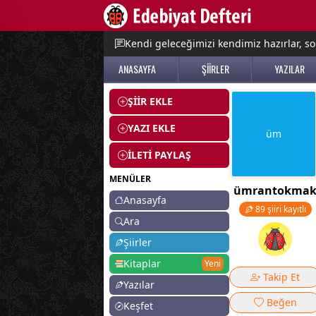
e menu
Kendi geleceğimizi kendimiz hazırlar, so
ANASAYFA
ŞİİRLER
YAZILAR
ŞİİR EKLE
YAZI EKLE
üm
İLETİ PAYLAŞ
MENÜLER
ümrantokma
Anasayfa
89 şiiri kayıtlı
Ara
Şiirler
Kitaplar
Yeni
Takip Et
Yazılar
Beğen
Keşfet