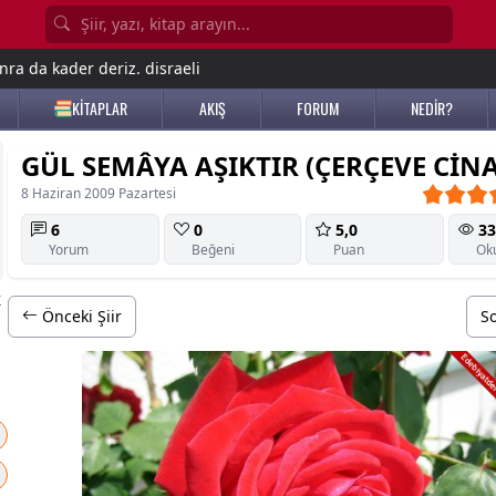
nra da kader deriz. disraeli
KİTAPLAR
AKIŞ
FORUM
NEDİR?
GÜL SEMÂYA AŞIKTIR (ÇERÇEVE CİNA
8 Haziran 2009 Pazartesi
6
0
5,0
33
Yorum
Beğeni
Puan
Ok
k
Önceki Şiir
So