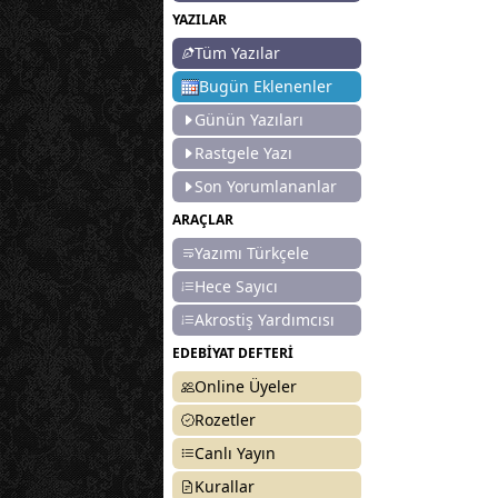
YAZILAR
Tüm Yazılar
Bugün Eklenenler
Günün Yazıları
Rastgele Yazı
Son Yorumlananlar
ARAÇLAR
Yazımı Türkçele
Hece Sayıcı
Akrostiş Yardımcısı
EDEBİYAT DEFTERİ
Online Üyeler
Rozetler
Canlı Yayın
Kurallar