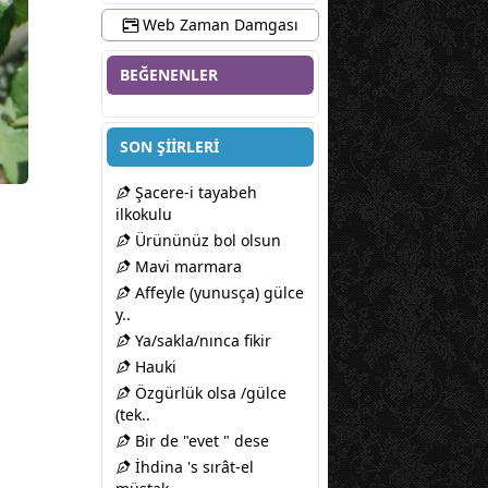
Web Zaman Damgası
BEĞENENLER
SON ŞİİRLERİ
Şacere-i tayabeh
ilkokulu
Ürününüz bol olsun
Mavi marmara
Affeyle (yunusça) gülce
y..
Ya/sakla/nınca fikir
Hauki
Özgürlük olsa /gülce
(tek..
Bir de "evet " dese
İhdina 's sırât-el