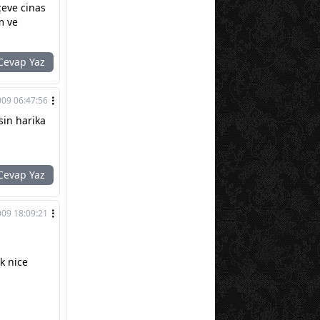
çeve cinas
m ve
evap Yaz
009 06:47:56
sin harika
evap Yaz
009 18:09:21
k nice