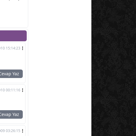
010 15:14:23
evap Yaz
010 00:11:16
evap Yaz
09 03:26:15