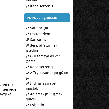
müstak..
Kar'a serzeniş
POPÜLER ŞİİRLERİ
Satranç şiir
Dosta özlem
Sarıkamış
Seni, affettirmek
istedim
Gül semâya aşıktır
(çerçe..
Kar'a serzeniş
Affeyle (yunusça) gülce
y..
İhdina 's sırât-el
diveren)
müstak..
 esirgemeden
aygı ve
Ağlamak (buluşma)
gülce- ..
Esişlerin