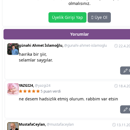
olmalısınız.
Üyelik Girişi Yap
Üye Ol
Yorumlar
günahi Ahmet İslamoğlu,
@gunahi-ahmet-islamoglu
22.4.2
haırika bir şiir,
selamlar saygılar.
C
YAZGI24,
@yazgi24
18.4.2
5 puan verdi
ne desem hadsizlik etmiş olurum. rabbim var etsin
C
MustafaCeylan,
@mustafaceylan
13.11.20