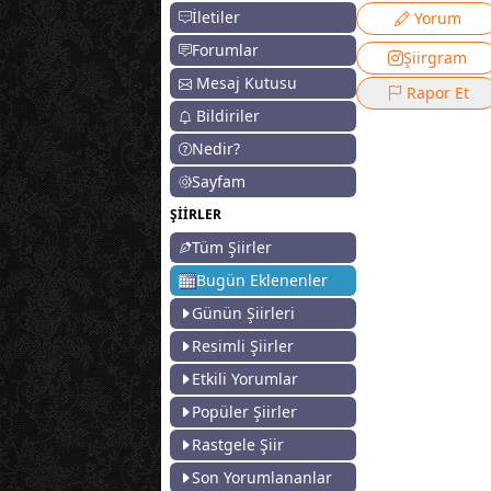
İletiler
Yorum
Forumlar
Şiirgram
Mesaj Kutusu
Rapor Et
Bildiriler
Nedir?
Sayfam
ŞİİRLER
Tüm Şiirler
Bugün Eklenenler
Günün Şiirleri
Resimli Şiirler
Etkili Yorumlar
Popüler Şiirler
Rastgele Şiir
Son Yorumlananlar