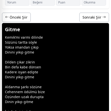
Yorum
Beğeni
Puan
Okunma
Önceki Şiir
Sonraki Şiir
Gitme
Kemik’mi varmi dilinde
Sözünü tartta söyle
Yoksa imandan çıkıp
Dinini yıkıp gitme
Dilden çıkar zikrin
Bin defa kabe dönsen
Kadere isyan edipte
Dinini yıkıp gitme
Aldanma şarkı sözüne
Cehennem ödülmü bize
Özünden uzak durupta
Dinin yıkıp gitme