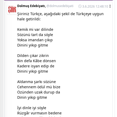
Dolmuş Edebiyatı,
@dolmusedebiyati
3.6.2026 12:48:10
Şiiriniz Türkçe, aşağıdaki şekil de Türkçeye uygun
hale getirildi:
Kemik mi var dilinde
Sözünü tart da söyle
Yoksa imandan çıkıp
Dinini yıkıp gitme
Dilden çıkar zikrin
Bin defa Kâbe dönsen
Kadere isyan edip de
Dinini yıkıp gitme
Aldanma şarkı sözüne
Cehennem ödül mü bize
Özünden uzak durup da
Dinin yıkıp gitme
İyi dinle iyi söyle
Rüzgâr vurmasın bedene