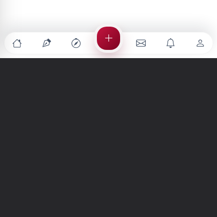
Türkiye'nin en büyük kültür sanat platformu
MENÜLER
Anasayfa
Keşfet
Şiirler
Hikayeler
Yazılar
İletiler
Forum
Nedir?
Ara