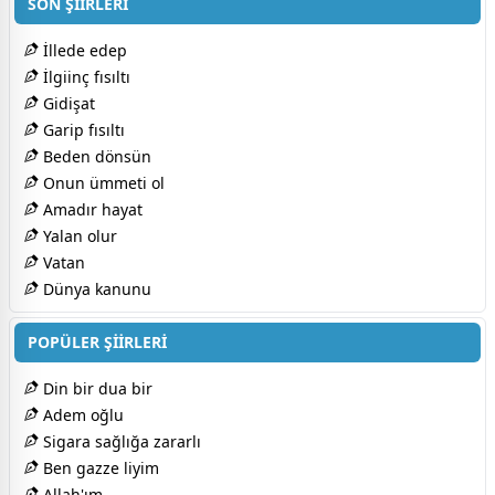
SON ŞİİRLERİ
İllede edep
İlgiinç fısıltı
Gidişat
Garip fısıltı
Beden dönsün
Onun ümmeti ol
Amadır hayat
Yalan olur
Vatan
Dünya kanunu
POPÜLER ŞİİRLERİ
Din bir dua bir
Adem oğlu
Sigara sağlığa zararlı
Ben gazze liyim
Allah'ım