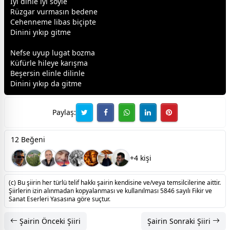
İyi dinle iyi söyle
Rüzgar vurmasın bedene
Cehenneme libas biçipte
Dinini yıkıp gitme
Nefse uyup lugat bozma
Küfürle hileye karışma
Beşersin elinle dilinle
Dinini yıkıp da gitme
Paylaş:
12 Beğeni
+4 kişi
(c) Bu şiirin her türlü telif hakkı şairin kendisine ve/veya temsilcilerine aittir.
Şiirlerin izin alınmadan kopyalanması ve kullanılması 5846 sayılı Fikir ve
Sanat Eserleri Yasasına göre suçtur.
Şairin Önceki Şiiri
Şairin Sonraki Şiiri