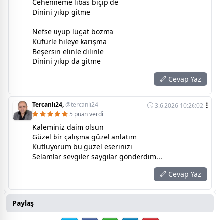
Cehenneme libas biçip de
Dinini yıkıp gitme
Nefse uyup lügat bozma
Küfürle hileye karışma
Beşersin elinle dilinle
Dinini yıkıp da gitme
Cevap Yaz
Tercanlı24,
@tercanli24
3.6.2026 10:26:02
5 puan verdi
Kaleminiz daim olsun
Güzel bir çalışma güzel anlatım
Kutluyorum bu güzel eserinizi
Selamlar sevgiler saygılar gönderdim...
Cevap Yaz
Paylaş