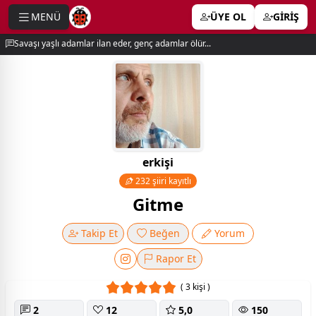
MENÜ
ÜYE OL
GİRİŞ
e menu
Savaşı yaşlı adamlar ilan eder, genç adamlar ölür...
erkişi
232 şiiri kayıtlı
Gitme
Takip Et
Beğen
Yorum
Rapor Et
( 3 kişi )
2
12
5,0
150